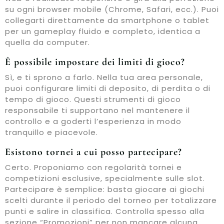
su ogni browser mobile (Chrome, Safari, ecc.). Puoi
collegarti direttamente da smartphone o tablet
per un gameplay fluido e completo, identica a
quella da computer.
È possibile impostare dei limiti di gioco?
Sì, e ti sprono a farlo. Nella tua area personale,
puoi configurare limiti di deposito, di perdita o di
tempo di gioco. Questi strumenti di gioco
responsabile ti supportano nel mantenere il
controllo e a goderti l’esperienza in modo
tranquillo e piacevole.
Esistono tornei a cui posso partecipare?
Certo. Proponiamo con regolarità tornei e
competizioni esclusive, specialmente sulle slot.
Partecipare è semplice: basta giocare ai giochi
scelti durante il periodo del torneo per totalizzare
punti e salire in classifica. Controlla spesso alla
sezione “Promozioni” per non mancare alcuna