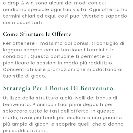
e drop & win sono alcuni dei modi con cui
rendiamo speciale ogni tua visita. Ogni offerta ha
termini chiari ed equi, così puoi vivertela sapendo
cosa aspettarti.
Come Sfruttare le Offerte
Per ottenere il massimo dai bonus, ti consiglio di
leggere sempre con attenzione i termini e le
condizioni. Questa abitudine ti permette di
pianificare le sessioni in modo più redditizio.
Concentrati sulle promozioni che si adattano al
tuo stile di gioco.
Strategia Per I Bonus Di Benvenuto
Utilizza della struttura a più livelli del bonus di
benvenuto. Pianifica i tuoi primi depositi per
sbloccare tutte le fasi dell’offerta. In questo
modo, avrai più fondi per esplorare una gamma
più ampia di giochi e scoprire quelli che ti danno
più soddisfazione.