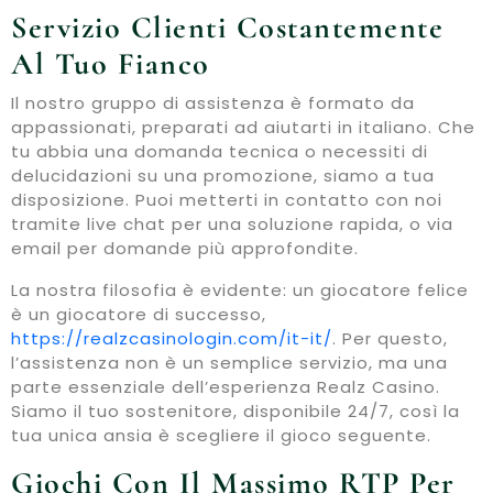
Servizio Clienti Costantemente
Al Tuo Fianco
Il nostro gruppo di assistenza è formato da
appassionati, preparati ad aiutarti in italiano. Che
tu abbia una domanda tecnica o necessiti di
delucidazioni su una promozione, siamo a tua
disposizione. Puoi metterti in contatto con noi
tramite live chat per una soluzione rapida, o via
email per domande più approfondite.
La nostra filosofia è evidente: un giocatore felice
è un giocatore di successo,
https://realzcasinologin.com/it-it/
. Per questo,
l’assistenza non è un semplice servizio, ma una
parte essenziale dell’esperienza Realz Casino.
Siamo il tuo sostenitore, disponibile 24/7, così la
tua unica ansia è scegliere il gioco seguente.
Giochi Con Il Massimo RTP Per