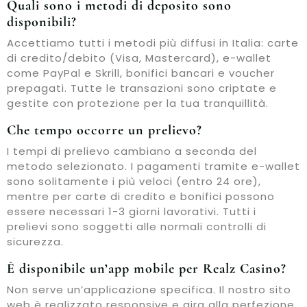
Quali sono i metodi di deposito sono
disponibili?
Accettiamo tutti i metodi più diffusi in Italia: carte
di credito/debito (Visa, Mastercard), e-wallet
come PayPal e Skrill, bonifici bancari e voucher
prepagati. Tutte le transazioni sono criptate e
gestite con protezione per la tua tranquillità.
Che tempo occorre un prelievo?
I tempi di prelievo cambiano a seconda del
metodo selezionato. I pagamenti tramite e-wallet
sono solitamente i più veloci (entro 24 ore),
mentre per carte di credito e bonifici possono
essere necessari 1-3 giorni lavorativi. Tutti i
prelievi sono soggetti alle normali controlli di
sicurezza.
È disponibile un’app mobile per Realz Casino?
Non serve un’applicazione specifica. Il nostro sito
web è realizzato responsive e gira alla perfezione