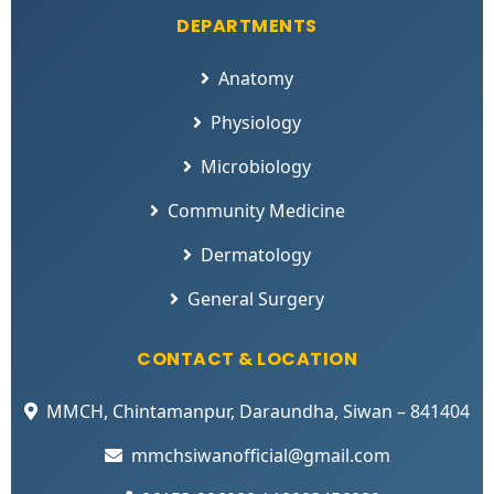
DEPARTMENTS
Anatomy
Physiology
Microbiology
Community Medicine
Dermatology
General Surgery
CONTACT & LOCATION
MMCH, Chintamanpur, Daraundha, Siwan – 841404
mmchsiwanofficial@gmail.com