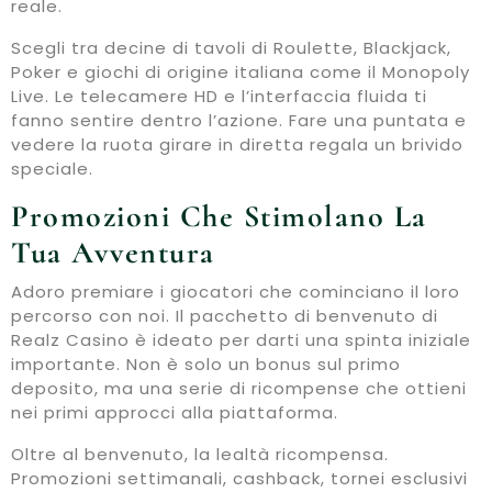
reale.
Scegli tra decine di tavoli di Roulette, Blackjack,
Poker e giochi di origine italiana come il Monopoly
Live. Le telecamere HD e l’interfaccia fluida ti
fanno sentire dentro l’azione. Fare una puntata e
vedere la ruota girare in diretta regala un brivido
speciale.
Promozioni Che Stimolano La
Tua Avventura
Adoro premiare i giocatori che cominciano il loro
percorso con noi. Il pacchetto di benvenuto di
Realz Casino è ideato per darti una spinta iniziale
importante. Non è solo un bonus sul primo
deposito, ma una serie di ricompense che ottieni
nei primi approcci alla piattaforma.
Oltre al benvenuto, la lealtà ricompensa.
Promozioni settimanali, cashback, tornei esclusivi