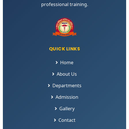
professional training.
QUICK LINKS
Home
About Us
Departments
Admission
Gallery
Contact