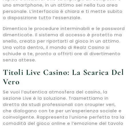
uno smartphone, in un attimo sei nella tua area
personale. L’interfaccia è chiara e ti mette subito
a disposizione tutto l’essenziale.
Dimentica le procedure interminabili e le password
dimenticate. Il sistema di accesso è protetto ma
snello, creato per riportarti al gioco in un attimo.
Una volta dentro, il mondo di Realz Casino si
schiude a te, pronto a offrirti ore di divertimento
senza attese.
Titoli Live Casino: La Scarica Del
Vero
Se vuoi l’autentica atmosfera del casino, la
sezione Live è la soluzione. Trasmettiamo in
diretta da studi professionali con croupier veri,
che dialogano con te per un’esperienza sociale e
coinvolgente. Rappresenta l’unione perfetta tra la
comodità del gioco online e l’emozione del tavolo