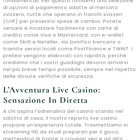
fondamentali. Per questo forniamo una selezione
di opzioni di pagamento adatte al mercato
svizzero, tutte che operano in franchi svizzeri
(CHF) per prevenirvi spese di cambio. Potete
versare e incassare facilmente con carte di
credito come Visa e Mastercard, con e-wallet
come Skrill e Neteller, via bonifico bancario o
tramite servizi locali come PostFinance e TWINT. I
prelievi vengono elaborati con rapidità, perché
crediamo che i vostri guadagni devono arrivarvi
nel più breve tempo possibile, sempre nel rispetto
delle dovute verifiche di sicurezza.
L’Avventura Live Casino:
Sensazione In Diretta
A chi aspira l’adrenalina del casinò stando nel
salotto di casa, il nostro reparto live casino
propone un’esperienza totale. Trasmettiamo in
streaming HD da studi preparati per il gioco,
mettendovi di fronte a croupier veri e ad altri