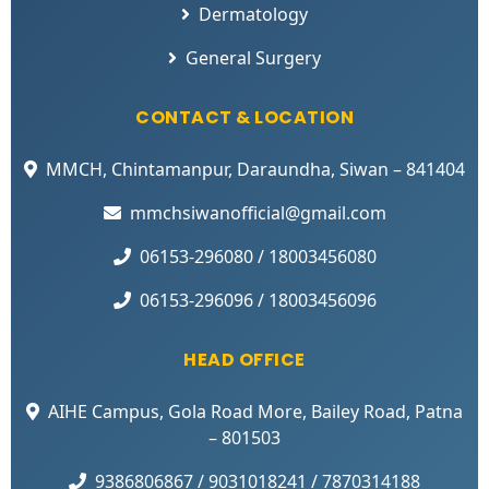
Dermatology
General Surgery
CONTACT & LOCATION
MMCH, Chintamanpur, Daraundha, Siwan – 841404
mmchsiwanofficial@gmail.com
06153-296080 / 18003456080
06153-296096 / 18003456096
HEAD OFFICE
AIHE Campus, Gola Road More, Bailey Road, Patna
– 801503
9386806867 / 9031018241 / 7870314188