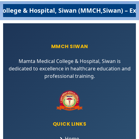
pital, Siwan (MMCH,Siwan) – Excellence in 
MMCH SIWAN
Mamta Medical College & Hospital, Siwan is
dedicated to excellence in healthcare education and
professional training.
QUICK LINKS
Home