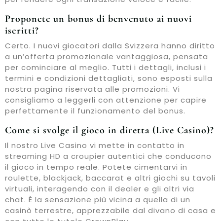
Proponete un bonus di benvenuto ai nuovi
iscritti?
Certo. I nuovi giocatori dalla Svizzera hanno diritto
a un’offerta promozionale vantaggiosa, pensata
per cominciare al meglio. Tutti i dettagli, inclusi i
termini e condizioni dettagliati, sono esposti sulla
nostra pagina riservata alle promozioni. Vi
consigliamo a leggerli con attenzione per capire
perfettamente il funzionamento del bonus.
Come si svolge il gioco in diretta (Live Casino)?
Il nostro Live Casino vi mette in contatto in
streaming HD a croupier autentici che conducono
il gioco in tempo reale. Potete cimentarvi in
roulette, blackjack, baccarat e altri giochi su tavoli
virtuali, interagendo con il dealer e gli altri via
chat. È la sensazione più vicina a quella di un
casinò terrestre, apprezzabile dal divano di casa e