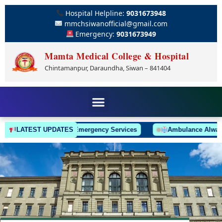
Hospital Helpline:
9031673948
mmchsiwanofficial@gmail.com
Emergency:
9031673949
Mamta Medical College & Hospital
Chintamanpur, Daraundha, Siwan – 841404
LATEST UPDATES
24/7 Emergency Services
Ambulance Always On Ca