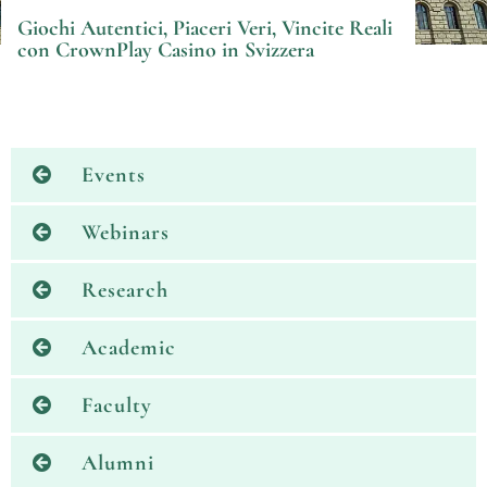
Giochi Autentici, Piaceri Veri, Vincite Reali
con CrownPlay Casino in Svizzera
Events
Webinars
Research
Academic
Faculty
Alumni