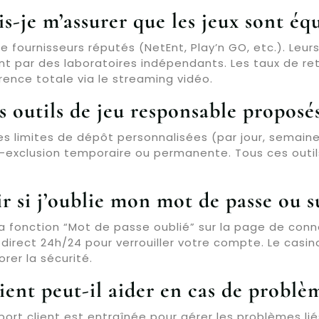
je m’assurer que les jeux sont équ
de fournisseurs réputés (NetEnt, Play’n GO, etc.). Le
nt par des laboratoires indépendants. Les taux de ret
rence totale via le streaming vidéo.
s outils de jeu responsable proposés
es limites de dépôt personnalisées (par jour, semain
exclusion temporaire ou permanente. Tous ces outil
 si j’oublie mon mot de passe ou su
 la fonction “Mot de passe oublié” sur la page de co
n direct 24h/24 pour verrouiller votre compte. Le casi
rer la sécurité.
ient peut-il aider en cas de problèm
pport client est entraînée pour gérer les problèmes l