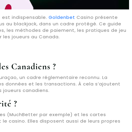
t est indispensable.
Goldenbet
Casino présente
us au blackjack, dans un cadre protégé. Ce guide
ces, les méthodes de paiement, les pratiques de jeu
r les joueurs au Canada.
les Canadiens ?
uraçao, un cadre réglementaire reconnu. La
s données et les transactions. À cela s’ajoutent
s joueurs canadiens.
ité ?
ques (MuchBetter par exemple) et les cartes
le casino. Elles disposent aussi de leurs propres