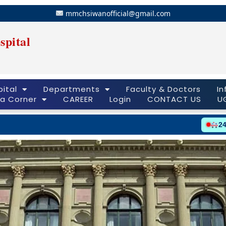
mmchsiwanofficial@gmail.com
spital
ital
Departments
Faculty & Doctors
In
a Corner
CAREER
Login
CONTACT US
U
24/7 Emergen