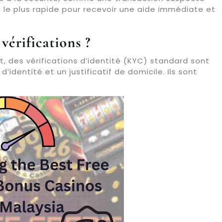
 le plus rapide pour recevoir une aide immédiate et
 vérifications ?
, des vérifications d’identité (KYC) standard sont
dentité et un justificatif de domicile. Ils sont