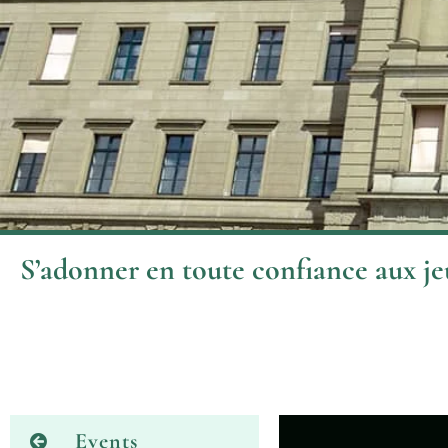
S’adonner en toute confiance aux j
Events