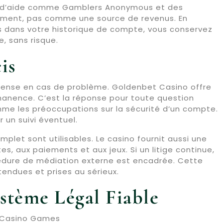
ns d’aide comme Gamblers Anonymous et des
ssement, pas comme une source de revenus. En
is dans votre historique de compte, vous conservez
e, sans risque.
is
défense en cas de problème. Goldenbet Casino offre
rmanence. C’est la réponse pour toute question
me les préoccupations sur la sécurité d’un compte.
r un suivi éventuel.
plet sont utilisables. Le casino fournit aussi une
s, aux paiements et aux jeux. Si un litige continue,
cédure de médiation externe est encadrée. Cette
endues et prises au sérieux.
ystème Légal Fiable