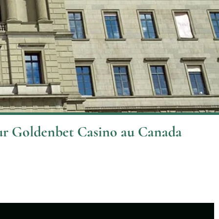
 sur Goldenbet Casino au Canada