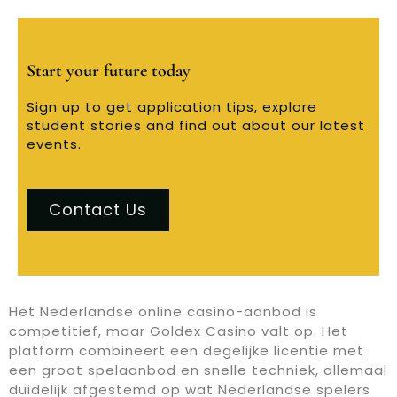
Start your future today
Sign up to get application tips, explore
student stories and find out about our latest
events.
Contact Us
Het Nederlandse online casino-aanbod is
competitief, maar Goldex Casino valt op. Het
platform combineert een degelijke licentie met
een groot spelaanbod en snelle techniek, allemaal
duidelijk afgestemd op wat Nederlandse spelers