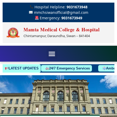
Hospital Helpline:
9031673948
mmchsiwanofficial@gmail.com
Emergency:
9031673949
Mamta Medical College & Hospital
Chintamanpur, Daraundha, Siwan – 841404
LATEST UPDATES
24/7 Emergency Services
Ambulance 