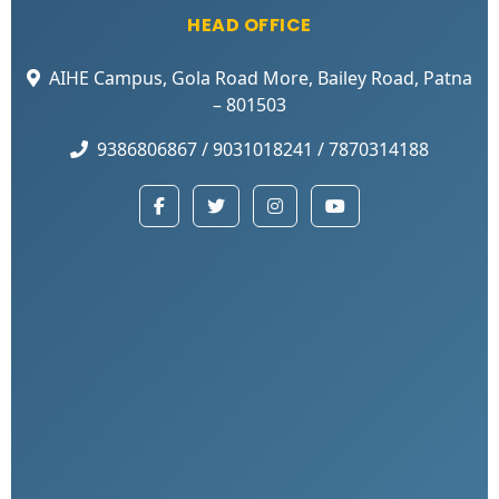
HEAD OFFICE
AIHE Campus, Gola Road More, Bailey Road, Patna
– 801503
9386806867 / 9031018241 / 7870314188