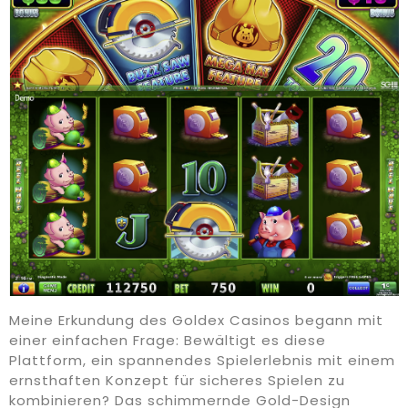
Meine Erkundung des Goldex Casinos begann mit
einer einfachen Frage: Bewältigt es diese
Plattform, ein spannendes Spielerlebnis mit einem
ernsthaften Konzept für sicheres Spielen zu
kombinieren? Das schimmernde Gold-Design