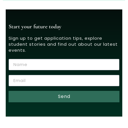
Start your future today
Sign up to get application tips, explore
student stories and find out about our latest
events.
Send