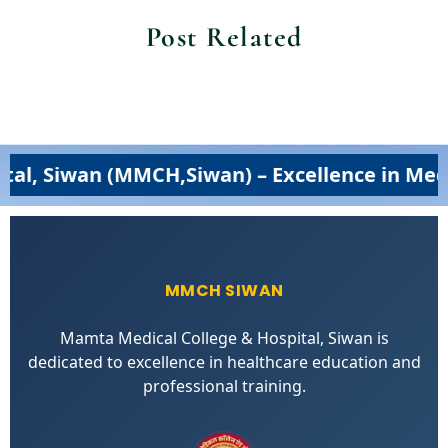
Post Related
an (MMCH,Siwan) – Excellence in Medical Ed
MMCH SIWAN
Mamta Medical College & Hospital, Siwan is
dedicated to excellence in healthcare education and
professional training.