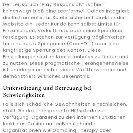
Der Leitspruch “Play Responsibly” ist hier
keineswegs bloß eine Leerformel. Goldex integriert
die Instrumente für Spielersicherheit direkt in die
Website ein. Jeder Kunde kann selbst Limits für
Einzahlungen, Verlustlimits oder seine Spieldauer
festlegen. Es stehen zur Verfügung Möglichkeiten
für eine kurze Spielpause (Cool-Off) oder eine
langfristige Sperrung des Kontos. Diese
Einstellungen sind im Konto mühelos zu finden und
zu nutzen. Diese pragmatische Herangehensweise
ist überlegener als bei vielen Wettbewerbern und
demonstriert wirkliches Bekenntnis.
Unterstützung und Betreuung bei
Schwierigkeiten
Falls sich schädliche Gewohnheiten einschleichen,
stellt Goldex transparente Hilfspfade zur
Verfügung. Ergänzend zu den internen Funktionen
lenkt das Casino auf außenstehende
Organisationen wie Gambling Therapy oder