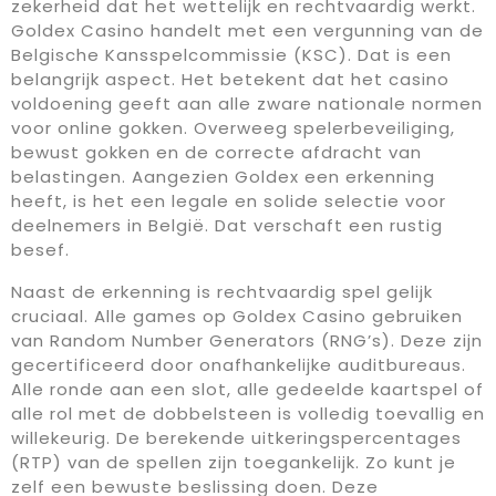
zekerheid dat het wettelijk en rechtvaardig werkt.
Goldex Casino handelt met een vergunning van de
Belgische Kansspelcommissie (KSC). Dat is een
belangrijk aspect. Het betekent dat het casino
voldoening geeft aan alle zware nationale normen
voor online gokken. Overweeg spelerbeveiliging,
bewust gokken en de correcte afdracht van
belastingen. Aangezien Goldex een erkenning
heeft, is het een legale en solide selectie voor
deelnemers in België. Dat verschaft een rustig
besef.
Naast de erkenning is rechtvaardig spel gelijk
cruciaal. Alle games op Goldex Casino gebruiken
van Random Number Generators (RNG’s). Deze zijn
gecertificeerd door onafhankelijke auditbureaus.
Alle ronde aan een slot, alle gedeelde kaartspel of
alle rol met de dobbelsteen is volledig toevallig en
willekeurig. De berekende uitkeringspercentages
(RTP) van de spellen zijn toegankelijk. Zo kunt je
zelf een bewuste beslissing doen. Deze