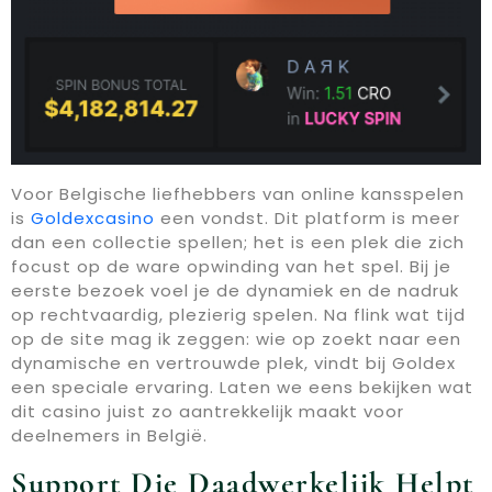
Voor Belgische liefhebbers van online kansspelen
is
Goldexcasino
een vondst. Dit platform is meer
dan een collectie spellen; het is een plek die zich
focust op de ware opwinding van het spel. Bij je
eerste bezoek voel je de dynamiek en de nadruk
op rechtvaardig, plezierig spelen. Na flink wat tijd
op de site mag ik zeggen: wie op zoekt naar een
dynamische en vertrouwde plek, vindt bij Goldex
een speciale ervaring. Laten we eens bekijken wat
dit casino juist zo aantrekkelijk maakt voor
deelnemers in België.
Support Die Daadwerkelijk Helpt