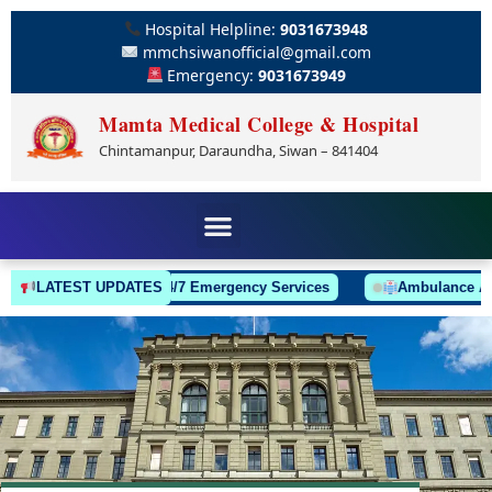
Hospital Helpline:
9031673948
mmchsiwanofficial@gmail.com
Emergency:
9031673949
Mamta Medical College & Hospital
Chintamanpur, Daraundha, Siwan – 841404
LATEST UPDATES
24/7 Emergency Services
Ambulance Always O