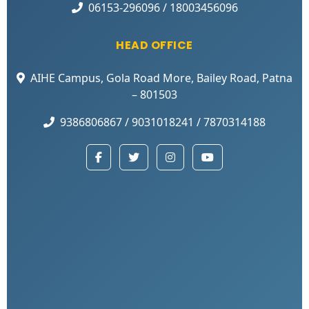
06153-296096 / 18003456096
HEAD OFFICE
AIHE Campus, Gola Road More, Bailey Road, Patna
– 801503
9386806867 / 9031018241 / 7870314188