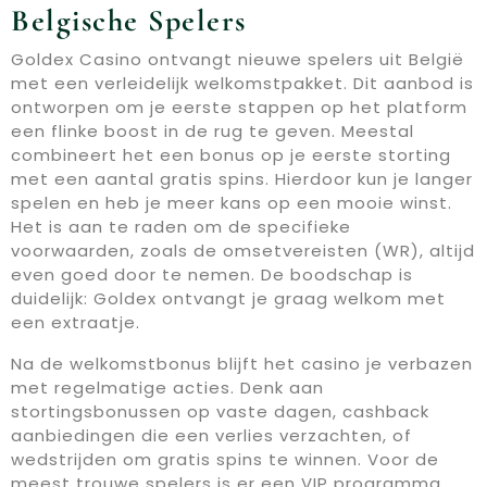
Belgische Spelers
Goldex Casino ontvangt nieuwe spelers uit België
met een verleidelijk welkomstpakket. Dit aanbod is
ontworpen om je eerste stappen op het platform
een flinke boost in de rug te geven. Meestal
combineert het een bonus op je eerste storting
met een aantal gratis spins. Hierdoor kun je langer
spelen en heb je meer kans op een mooie winst.
Het is aan te raden om de specifieke
voorwaarden, zoals de omsetvereisten (WR), altijd
even goed door te nemen. De boodschap is
duidelijk: Goldex ontvangt je graag welkom met
een extraatje.
Na de welkomstbonus blijft het casino je verbazen
met regelmatige acties. Denk aan
stortingsbonussen op vaste dagen, cashback
aanbiedingen die een verlies verzachten, of
wedstrijden om gratis spins te winnen. Voor de
meest trouwe spelers is er een VIP programma