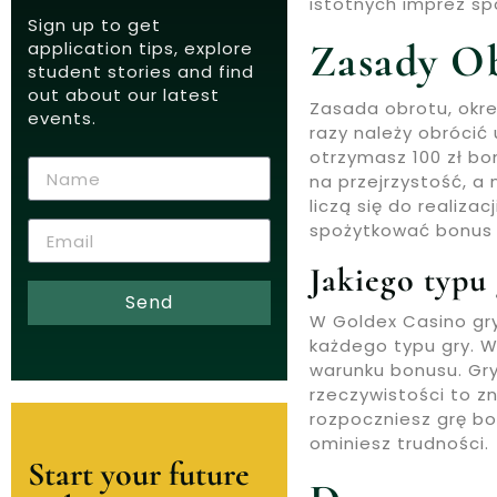
istotnych imprez sp
Sign up to get
Zasady O
application tips, explore
student stories and find
out about our latest
Zasada obrotu, okre
events.
razy należy obrócić
otrzymasz 100 zł bo
na przejrzystość, a
liczą się do realiza
spożytkować bonus 
Jakiego typu
Send
W Goldex Casino gry
każdego typu gry. W
warunku bonusu. Gry 
rzeczywistości to z
rozpoczniesz grę bo
ominiesz trudności.
Start your future