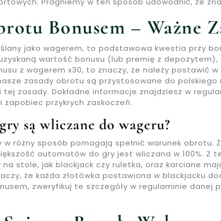
ortowych. Pragniemy w ten sposób udowodnić, że zna
brotu Bonusem – Ważne Z
ślany jako wagerem, to podstawowa kwestia przy bonu
 uzyskaną wartość bonusu (lub premię z depozytem), 
nusu z wagerem x30, to znaczy, że należy postawić w
 nasze zasady obrotu są przystosowane do polskiego 
cji tej zasady. Dokładne informacje znajdziesz w regu
i zapobiec przykrych zaskoczeń.
 gry są wliczane do wageru?
 w różny sposób pomagają spełnić warunek obrotu. Ż
iększość automatów do gry jest wliczana w 100%. Z t
na stole, jak blackjack czy ruletka, oraz karciane ma
naczy, że każda złotówka postawiona w blackjacku do
nusem, zweryfikuj te szczegóły w regulaminie danej p