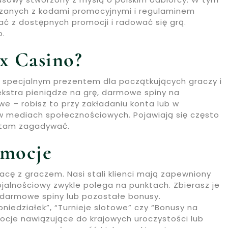
ązanych z kodami promocyjnymi i regulaminem
ć z dostępnych promocji i radować się grą.
o.
x Casino?
 specjalnym prezentem dla początkujących graczy i
ekstra pieniądze na grę, darmowe spiny na
we – robisz to przy zakładaniu konta lub w
w mediach społecznościowych. Pojawiają się często
o tam zagadywać.
omocje
ę z graczem. Nasi stali klienci mają zapewniony
lojalnościowy zwykle polega na punktach. Zbierasz je
 darmowe spiny lub pozostałe bonusy.
iedziałek”, “Turnieje slotowe” czy “Bonusy na
ocje nawiązujące do krajowych uroczystości lub