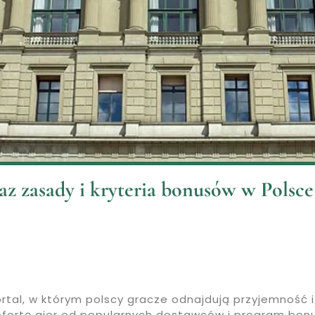
z zasady i kryteria bonusów w Polsce
rtal, w którym polscy gracze odnajdują przyjemność 
ofertę gier od popularnych dostawców i program bon