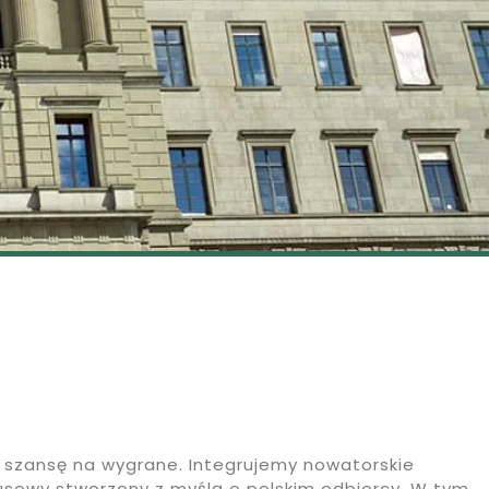
i szansę na wygrane. Integrujemy nowatorskie
usowy stworzony z myślą o polskim odbiorcy. W tym