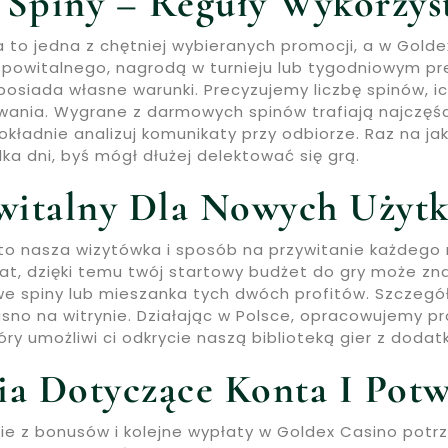
Spiny – Reguły Wykorzys
to jedna z chętniej wybieranych promocji, a w Golde
owitalnego, nagrodą w turnieju lub tygodniowym pre
siada własne warunki. Precyzujemy liczbę spinów, ich
ania. Wygrane z darmowych spinów trafiają najczęśc
ładnie analizuj komunikaty przy odbiorze. Raz na jaki
lka dni, byś mógł dłużej delektować się grą.
witalny Dla Nowych Użyt
o nasza wizytówka i sposób na przywitanie każdego 
łat, dzięki temu twój startowy budżet do gry może z
spiny lub mieszanka tych dwóch profitów. Szczegóły, 
no na witrynie. Działając w Polsce, opracowujemy pr
óry umożliwi ci odkrycie naszą biblioteką gier z dod
a Dotyczące Konta I Potw
ie z bonusów i kolejne wypłaty w Goldex Casino potr