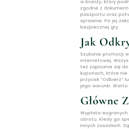
w branży, który pod
zgodne z dokumentem
paszportu oraz potw
sprawnie. Po jej za
bezpiecznej gry.
Jak Odkr
Szukanie promocji w
internetowej. Wszy
też zapisanie się d
kuponach, które nie
przycisk “Odbierz” 
jego warunki. Warto
Główne Z
Wypłata wygranych 
obrotu. Kiedy go sp
innych zasadach. Są