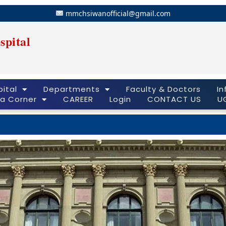
mmchsiwanofficial@gmail.com
spital
ital
Departments
Faculty & Doctors
In
a Corner
CAREER
Login
CONTACT US
U