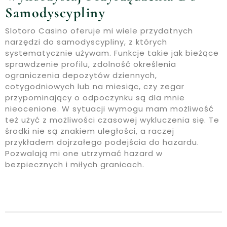
Samodyscypliny
Slotoro Casino oferuje mi wiele przydatnych
narzędzi do samodyscypliny, z których
systematycznie używam. Funkcje takie jak bieżące
sprawdzenie profilu, zdolność określenia
ograniczenia depozytów dziennych,
cotygodniowych lub na miesiąc, czy zegar
przypominający o odpoczynku są dla mnie
nieocenione. W sytuacji wymogu mam możliwość
też użyć z możliwości czasowej wykluczenia się. Te
środki nie są znakiem uległości, a raczej
przykładem dojrzałego podejścia do hazardu.
Pozwalają mi one utrzymać hazard w
bezpiecznych i miłych granicach.