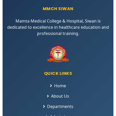
MMCH SIWAN
Mamta Medical College & Hospital, Siwan is
dedicated to excellence in healthcare education and
professional training.
QUICK LINKS
Home
About Us
Departments