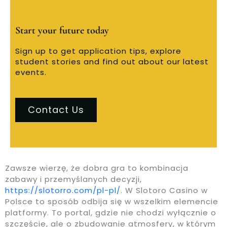
Start your future today
Sign up to get application tips, explore
student stories and find out about our latest
events.
Contact Us
Zawsze wierzę, że dobra gra to kombinacja
zabawy i przemyślanych decyzji,
https://slotorro.com/pl-pl/
. W Slotoro Casino w
Polsce to sposób odbija się w wszelkim elemencie
platformy. To portal, gdzie nie chodzi wyłącznie o
szczęście, ale o zbudowanie atmosfery, w którym