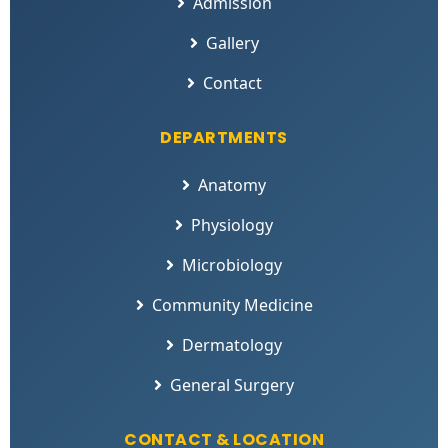
Admission
Gallery
Contact
DEPARTMENTS
Anatomy
Physiology
Microbiology
Community Medicine
Dermatology
General Surgery
CONTACT & LOCATION