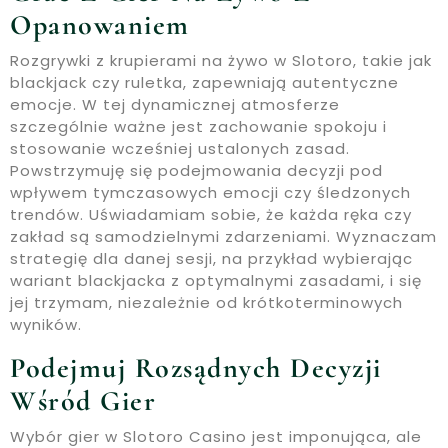
Opanowaniem
Rozgrywki z krupierami na żywo w Slotoro, takie jak
blackjack czy ruletka, zapewniają autentyczne
emocje. W tej dynamicznej atmosferze
szczególnie ważne jest zachowanie spokoju i
stosowanie wcześniej ustalonych zasad.
Powstrzymuję się podejmowania decyzji pod
wpływem tymczasowych emocji czy śledzonych
trendów. Uświadamiam sobie, że każda ręka czy
zakład są samodzielnymi zdarzeniami. Wyznaczam
strategię dla danej sesji, na przykład wybierając
wariant blackjacka z optymalnymi zasadami, i się
jej trzymam, niezależnie od krótkoterminowych
wyników.
Podejmuj Rozsądnych Decyzji
Wśród Gier
Wybór gier w Slotoro Casino jest imponująca, ale