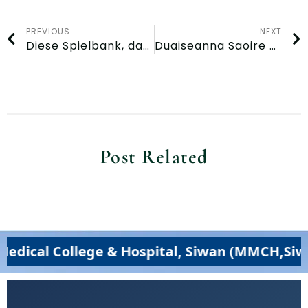
PREVIOUS
NEXT
Diese Spielbank, das Österreich stets belohnt, nennt sich Sultan Casino
Duaiseanna Saoire agus Buaiteanna Gan Íoc ag Rainbet Casino in Éirinn
Post Related
ollege & Hospital, Siwan (MMCH,Siwan) – Ex