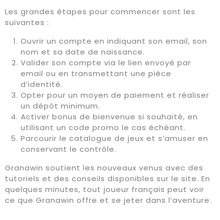
Les grandes étapes pour commencer sont les
suivantes :
Ouvrir un compte en indiquant son email, son
nom et sa date de naissance.
Valider son compte via le lien envoyé par
email ou en transmettant une pièce
d’identité.
Opter pour un moyen de paiement et réaliser
un dépôt minimum.
Activer bonus de bienvenue si souhaité, en
utilisant un code promo le cas échéant.
Parcourir le catalogue de jeux et s’amuser en
conservant le contrôle.
Granawin soutient les nouveaux venus avec des
tutoriels et des conseils disponibles sur le site. En
quelques minutes, tout joueur français peut voir
ce que Granawin offre et se jeter dans l’aventure.