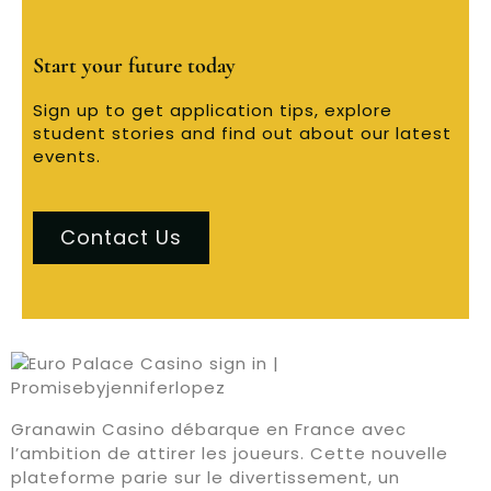
Start your future today
Sign up to get application tips, explore
student stories and find out about our latest
events.
Contact Us
Granawin Casino débarque en France avec
l’ambition de attirer les joueurs. Cette nouvelle
plateforme parie sur le divertissement, un