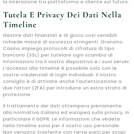
la interazione tra piattaforma e cliente sul futuro.
Tutela E Privacy Dei Dati Nella
Timeline
Gestire dati finanziari e di gioco così sensibili
richiede misure di sicurezza stringenti. Gransino
Casino impiega protocolli di cifratura di tipo
bancario (SSL) per tutelare ogni scambio di
informazioni tra il vostro dispositivo e i suoi server.
L’accesso alla timeline è possibile solo con le
vostre credenziali di login individuali. Il nostro
consiglio è di attivare anche l’autenticazione a
due fattori (2FA) per introdurre un extra strato di
protezione.
Il trattamento dei dati ottempera pienamente
alla normativa italiana ed europea sulla privacy, in
particolare il GDPR. Le informazioni che vedete
nella timeline sono per il vostro uso personale.
Non vengono trasferite con terze parti per scopi