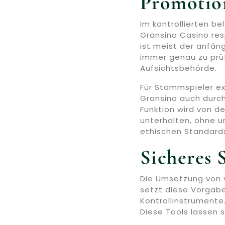
Promotio
Im kontrollierten be
Gransino Casino res
ist meist der anfän
immer genau zu prüf
Aufsichtsbehörde.
Für Stammspieler ex
Gransino auch durch
Funktion wird von de
unterhalten, ohne u
ethischen Standards 
Sicheres 
Die Umsetzung von v
setzt diese Vorgabe
Kontrollinstrumente
Diese Tools lassen s