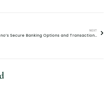
NEXT
Spinit Casino’s Secure Banking Options and Transaction Limits in NZ
ed