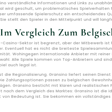
no verständliche Informationen und Links zu unabhän
onal wird geschult, um problematisches Spielverhalte
ieser umfassende Spielerschutz ein entscheidendes Qu
Sie stellt den Spieler in den Mittelpunkt und will lang
 Im Vergleich Zum Belgis
-Casino-Sektor ist begrenzt, aber der Mitbewerb ist ha
er. Eventuell hat es nicht die breiteste Spielesammlun
mität. Wohingegen internationale Anbieter mit reiner
ahl. Alle Spiele kommen von Top-Anbietern und sind fü
iel auch legal ist.
 ist die Regionalisierung. Gransino liefert seinen Di
Die Zahlungsoptionen passen zu belgischen Gewohnh
gen. Gransino besticht mit klaren und realistischen 
t nach dem Vergleich des Marktes: Gransino ist die id
eit von Bedeutung ist. Sie bekommen ein vollständig