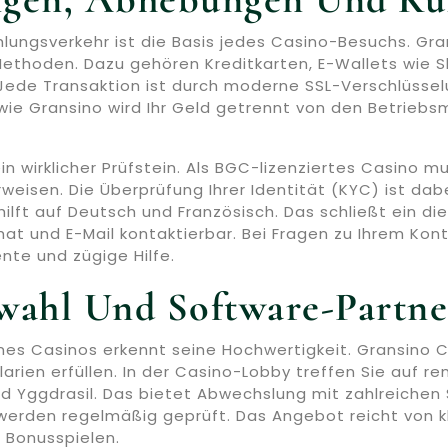
hlungsverkehr ist die Basis jedes Casino-Besuchs. Gra
ethoden. Dazu gehören Kreditkarten, E-Wallets wie S
Jede Transaktion ist durch moderne SSL-Verschlüsselu
wie Gransino wird Ihr Geld getrennt von den Betriebsm
in wirklicher Prüfstein. Als BGC-lizenziertes Casino
eisen. Die Überprüfung Ihrer Identität (KYC) ist dab
ilft auf Deutsch und Französisch. Das schließt ein d
hat und E-Mail kontaktierbar. Bei Fragen zu Ihrem Ko
nte und zügige Hilfe.
wahl Und Software-Partne
nes Casinos erkennt seine Hochwertigkeit. Gransino Ca
larien erfüllen. In der Casino-Lobby treffen Sie auf 
d Yggdrasil. Das bietet Abwechslung mit zahlreichen 
werden regelmäßig geprüft. Das Angebot reicht von k
 Bonusspielen.