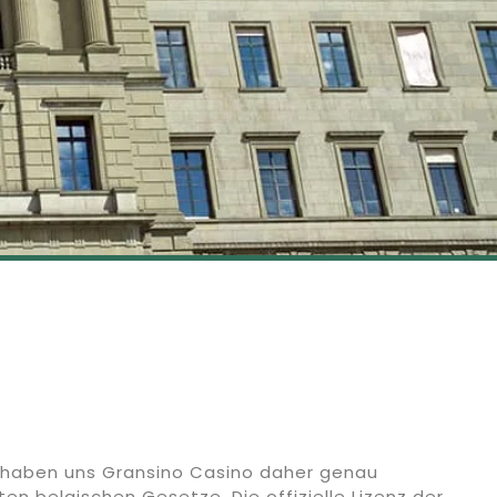
Wir haben uns Gransino Casino daher genau
ten belgischen Gesetze. Die offizielle Lizenz der