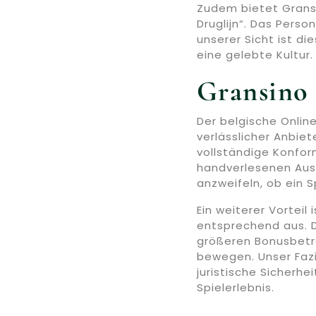
Zudem bietet Gransi
Druglijn“. Das Pers
unserer Sicht ist d
eine gelebte Kultur. 
Gransino
Der belgische Online
verlässlicher Anbiet
vollständige Konfor
handverlesenen Ausw
anzweifeln, ob ein Sp
Ein weiterer Vorteil
entsprechend aus. 
größeren Bonusbeträ
bewegen. Unser Fazi
juristische Sicherh
Spielerlebnis.