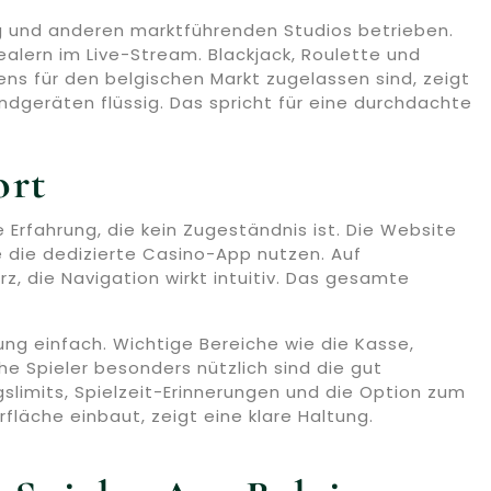
ing und anderen marktführenden Studios betrieben.
ealern im Live-Stream. Blackjack, Roulette und
ens für den belgischen Markt zugelassen sind, zeigt
ndgeräten flüssig. Das spricht für eine durchdachte
ort
 Erfahrung, die kein Zugeständnis ist. Die Website
e die dedizierte Casino-App nutzen. Auf
rz, die Navigation wirkt intuitiv. Das gesamte
ung einfach. Wichtige Bereiche wie die Kasse,
e Spieler besonders nützlich sind die gut
gslimits, Spielzeit-Erinnerungen und die Option zum
fläche einbaut, zeigt eine klare Haltung.