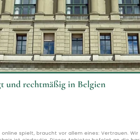
t und rechtmäßig in Belgien
n online spielt, braucht vor allem eines: Vertrauen. 
bnis ist eindeutig. Dieser Anbieter befolgt an die har