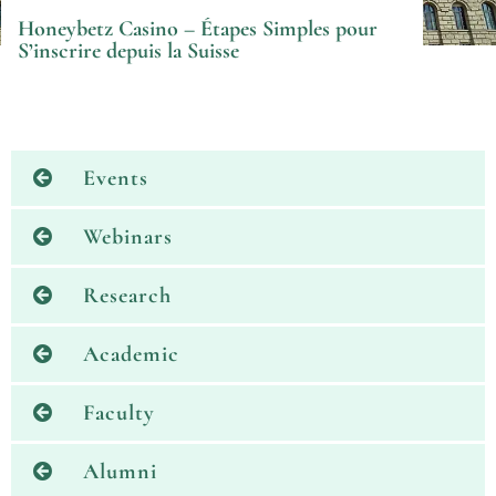
Honeybetz Casino – Étapes Simples pour
S’inscrire depuis la Suisse
Events
Webinars
Research
Academic
Faculty
Alumni