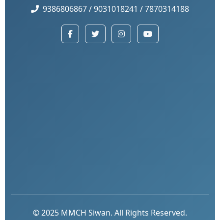
9386806867 / 9031018241 / 7870314188
© 2025 MMCH Siwan. All Rights Reserved.