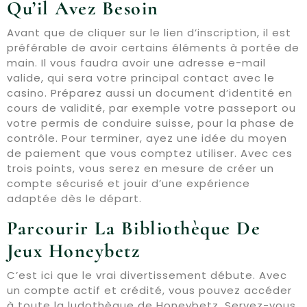
Qu’il Avez Besoin
Avant que de cliquer sur le lien d’inscription, il est
préférable de avoir certains éléments à portée de
main. Il vous faudra avoir une adresse e-mail
valide, qui sera votre principal contact avec le
casino. Préparez aussi un document d’identité en
cours de validité, par exemple votre passeport ou
votre permis de conduire suisse, pour la phase de
contrôle. Pour terminer, ayez une idée du moyen
de paiement que vous comptez utiliser. Avec ces
trois points, vous serez en mesure de créer un
compte sécurisé et jouir d’une expérience
adaptée dès le départ.
Parcourir La Bibliothèque De
Jeux Honeybetz
C’est ici que le vrai divertissement débute. Avec
un compte actif et crédité, vous pouvez accéder
à toute la ludothèque de Honeybetz. Servez-vous