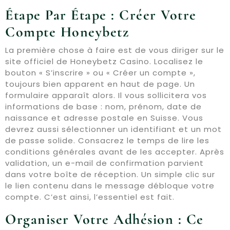
Étape Par Étape : Créer Votre
Compte Honeybetz
La première chose à faire est de vous diriger sur le
site officiel de Honeybetz Casino. Localisez le
bouton « S’inscrire » ou « Créer un compte »,
toujours bien apparent en haut de page. Un
formulaire apparaît alors. Il vous sollicitera vos
informations de base : nom, prénom, date de
naissance et adresse postale en Suisse. Vous
devrez aussi sélectionner un identifiant et un mot
de passe solide. Consacrez le temps de lire les
conditions générales avant de les accepter. Après
validation, un e-mail de confirmation parvient
dans votre boîte de réception. Un simple clic sur
le lien contenu dans le message débloque votre
compte. C’est ainsi, l’essentiel est fait.
Organiser Votre Adhésion : Ce