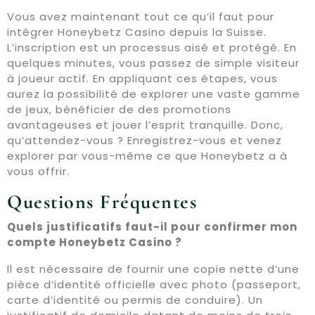
Vous avez maintenant tout ce qu’il faut pour
intégrer Honeybetz Casino depuis la Suisse.
L’inscription est un processus aisé et protégé. En
quelques minutes, vous passez de simple visiteur
à joueur actif. En appliquant ces étapes, vous
aurez la possibilité de explorer une vaste gamme
de jeux, bénéficier de des promotions
avantageuses et jouer l’esprit tranquille. Donc,
qu’attendez-vous ? Enregistrez-vous et venez
explorer par vous-même ce que Honeybetz a à
vous offrir.
Questions Fréquentes
Quels justificatifs faut-il pour confirmer mon
compte Honeybetz Casino ?
Il est nécessaire de fournir une copie nette d’une
pièce d’identité officielle avec photo (passeport,
carte d’identité ou permis de conduire). Un