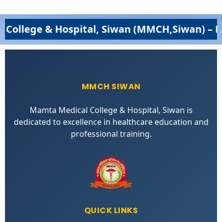
& Hospital, Siwan (MMCH,Siwan) – Excellence
MMCH SIWAN
Mamta Medical College & Hospital, Siwan is
dedicated to excellence in healthcare education and
professional training.
QUICK LINKS