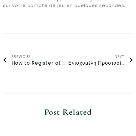
sur votre compte de jeu en quelques secondes.
PREVIOUS
NEXT
How to Register at 5Gringos Casino: Comprehensive Sign Up Guide for Canada
Ενισχυμένη Προστασία: Το CrownPlay Casino Βελτιώνει την Ασφάλεια για την Ελλάδα
Post Related