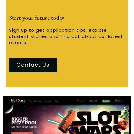
Start your future today
Sign up to get application tips, explore
student stories and find out about our latest
events.
Contact Us