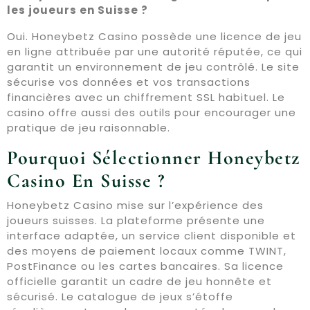
les joueurs en Suisse ?
Oui. Honeybetz Casino possède une licence de jeu
en ligne attribuée par une autorité réputée, ce qui
garantit un environnement de jeu contrôlé. Le site
sécurise vos données et vos transactions
financières avec un chiffrement SSL habituel. Le
casino offre aussi des outils pour encourager une
pratique de jeu raisonnable.
Pourquoi Sélectionner Honeybetz
Casino En Suisse ?
Honeybetz Casino mise sur l’expérience des
joueurs suisses. La plateforme présente une
interface adaptée, un service client disponible et
des moyens de paiement locaux comme TWINT,
PostFinance ou les cartes bancaires. Sa licence
officielle garantit un cadre de jeu honnête et
sécurisé. Le catalogue de jeux s’étoffe