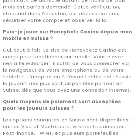
justificatif de domicile datant de moins de trois
mois est parfois demandé. Cette vérification,
standard dans l’industrie, est nécessaire pour
sécuriser votre compte et observer la loi.
Puis-je jouer sur Honeybetz Casino depuis mon
mobile en Suisse ?
Oui, tout à fait. Le site de Honeybetz Casino est
conçu pour fonctionner sur mobile. Vous n’avez
rien à télécharger : il suffit de vous connecter via
le navigateur de votre smartphone ou de votre
tablette. L’adaptation à l’écran tactile est réussie,
la plupart des jeux sont disponibles partout en
Suisse, dès que vous avez une connexion internet.
Quels moyens de paiement sont acceptées
pour les joueurs suisses ?
Les options courantes en Suisse sont disponibles :
cartes Visa et Mastercard, virements bancaires,
PostFinance, TWINT, et plusieurs portefeuilles