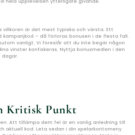
till hela upplevelsen ytterligare givande.
villkoren är det mest typiska och värsta. Ett
 kampanjkod – då förloras bonusen i de flesta fall.
sutom vanligt. Vi föreslår att du inte begär någon
dina vinster konfiskeras. Nyttja bonusmedlen i den
0 dagar.
 Kritisk Punkt
. Att tillämpa dem fel är en vanlig anledning till
och aktuell kod. Leta sedan i din spelarkontomeny