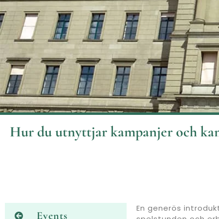
Hur du utnyttjar kampanjer och ka
En generös introduk
Events
spelstunden och erb