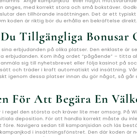
benämns “Ange kampanjkod” eller något motsvarande. D
n anges, med korrekt stora och små bokstäver. Godk
lutar den tillhörande insättningen. Det är ett typisk
Om koden är riktig bör du erhålla en bekräftelse direkt
 Du Tillgängliga Bonusar
 sina erbjudanden på olika platser. Den enklaste är s
lla erbjudanden. Kom ihåg ordet “pågående” – titta al
 anmäla sig till nyhetsbrevet eller följa kasinot på soc
sätt och träder i kraft automatiskt vid insättning. V
skt igenom dessa platser innan du gör något, så går 
en För Att Begära En Väl
i regel den största och kräver lite mer omsorg. På 
tiala deposition. För att handla korrekt måste du inle
t före. Navigera sedan till kampanjsidan och läs be
kampanjkod i insättningsfönstret. Den där koden är no