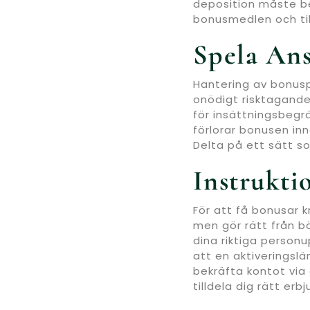
deposition måste be
bonusmedlen och till
Spela An
Hantering av bonusp
onödigt risktagande
för insättningsbegrä
förlorar bonusen inn
Delta på ett sätt som
Instrukti
För att få bonusar 
men gör rätt från bö
dina riktiga person
att en aktiveringslä
bekräfta kontot via
tilldela dig rätt erb