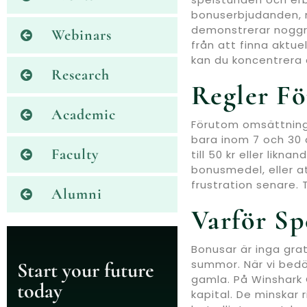
bonuserbjudanden, m
demonstrerar noggran
Webinars
från att finna aktu
kan du koncentrera 
Research
Regler Fö
Academic
Förutom omsättnings
bara inom 7 och 30 
Faculty
till 50 kr eller lik
bonusmedel, eller at
frustration senare. 
Alumni
Varför Sp
Bonusar är inga gra
summor. När vi bedö
Start your future
gamla. På Winshark 
today
kapital. De minskar 