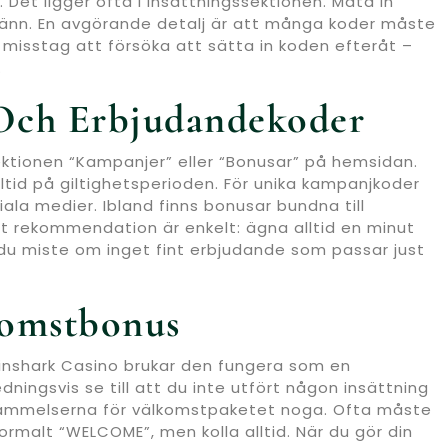
et ligger ofta i insättningssektionen. Mata in
änn. En avgörande detalj är att många koder måste
t misstag att försöka att sätta in koden efteråt –
.
 Och Erbjudandekoder
ektionen “Kampanjer” eller “Bonusar” på hemsidan.
ltid på giltighetsperioden. För unika kampanjkoder
iala medier. Ibland finns bonusar bundna till
årt rekommendation är enkelt: ägna alltid en minut
du miste om inget fint erbjudande som passar just
komstbonus
Winshark Casino brukar den fungera som en
dningsvis se till att du inte utfört någon insättning
stämmelserna för välkomstpaketet noga. Ofta måste
rmalt “WELCOME”, men kolla alltid. När du gör din