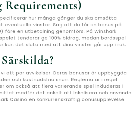
g Requirements)
t specificerar hur många gånger du ska omsätta
t eventuella vinster. Säg att du får en bonus på
30) före en utbetalning genomförs. På Winshark
otspelet tenderar ge 100% bidrag, medan bordsspel
r kan det sluta med att dina vinster går upp i rök.
Särskilda?
i ett par avvikelser. Deras bonusar är uppbyggda
en och kostnadsfria snurr. Reglerna är i regel
er om också att flera varierande spel inkluderas i
snittet medför det enkelt att lokalisera och använda
hark Casino en konkurrenskraftig bonusupplevelse