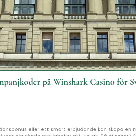
mpanjkoder på Winshark Casino för S
tionsbonus eller ett smart erbjudande kan skapa en m
juder dig ökade möjligheter att lyckas. På Winshark