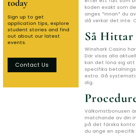
efter ett fält som 
today
koden exakt som de
anges *innan* du avs
Sign up to get
då verkar det inte. 
application tips, explore
student stories and find
Så Hittar
out about our latest
events.
Winshark Casino har
Där visas alla aktue
kan det löna sig att
Contact Us
specifika betalnings
extra. Gå systemati
dig.
Procedur
Välkomstbonusen är 
matchande av din ini
på det färska konto
du ange en specifik 