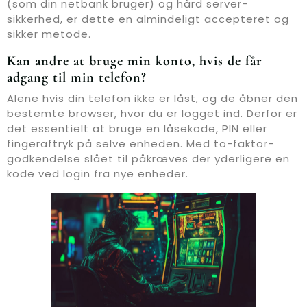
(som din netbank bruger) og hård server-
sikkerhed, er dette en almindeligt accepteret og
sikker metode.
Kan andre at bruge min konto, hvis de får
adgang til min telefon?
Alene hvis din telefon ikke er låst, og de åbner den
bestemte browser, hvor du er logget ind. Derfor er
det essentielt at bruge en låsekode, PIN eller
fingeraftryk på selve enheden. Med to-faktor-
godkendelse slået til påkræves der yderligere en
kode ved login fra nye enheder.