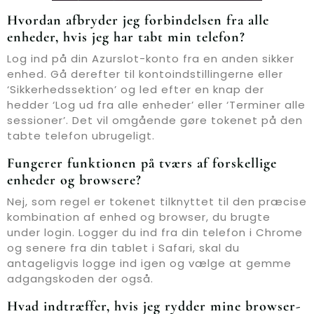
Hvordan afbryder jeg forbindelsen fra alle
enheder, hvis jeg har tabt min telefon?
Log ind på din Azurslot-konto fra en anden sikker
enhed. Gå derefter til kontoindstillingerne eller
‘Sikkerhedssektion’ og led efter en knap der
hedder ‘Log ud fra alle enheder’ eller ‘Terminer alle
sessioner’. Det vil omgående gøre tokenet på den
tabte telefon ubrugeligt.
Fungerer funktionen på tværs af forskellige
enheder og browsere?
Nej, som regel er tokenet tilknyttet til den præcise
kombination af enhed og browser, du brugte
under login. Logger du ind fra din telefon i Chrome
og senere fra din tablet i Safari, skal du
antageligvis logge ind igen og vælge at gemme
adgangskoden der også.
Hvad indtræffer, hvis jeg rydder mine browser-