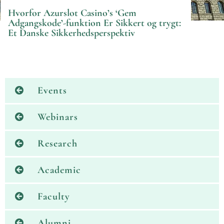
Hvorfor Azurslot Casino’s ‘Gem
Adgangskode’-funktion Er Sikkert og trygt:
Et Danske Sikkerhedsperspektiv
Events
Webinars
Research
Academic
Faculty
Alumni