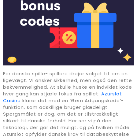
For danske spille- spillere drejer valget tit om en
ligevægt. Vi ønsker sikkerhed, men også den rette
bekvemmelighed. At skulle huske en indviklet kode
hver gang kan stjæle fokus fra spillet.
Azurslot
Casino
klarer det med en ‘Gem Adgangskode’-
funktion, som adskillige bruger glædeligt.
Spørgsmålet er dog, om det er tilstrækkeligt
sikkert til danske forhold. Her ser vi på den
teknologi, der gør det muligt, og på hvilken måde
Azurslot opfylder danske krav til databeskyttelse