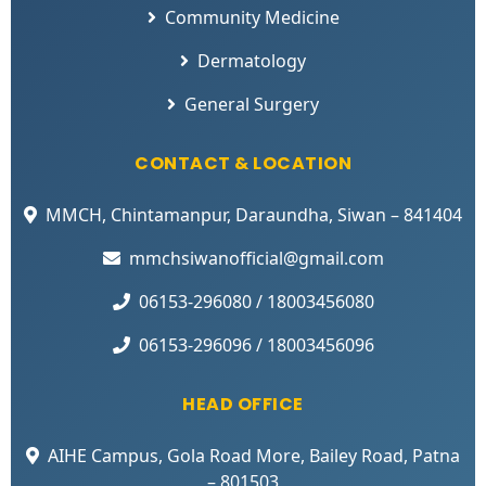
Community Medicine
Dermatology
General Surgery
CONTACT & LOCATION
MMCH, Chintamanpur, Daraundha, Siwan – 841404
mmchsiwanofficial@gmail.com
06153-296080 / 18003456080
06153-296096 / 18003456096
HEAD OFFICE
AIHE Campus, Gola Road More, Bailey Road, Patna
– 801503