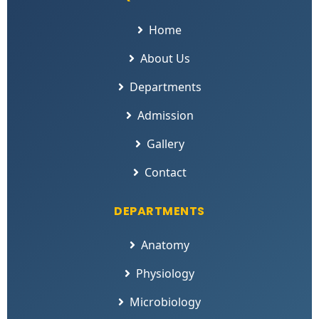
Home
About Us
Departments
Admission
Gallery
Contact
DEPARTMENTS
Anatomy
Physiology
Microbiology