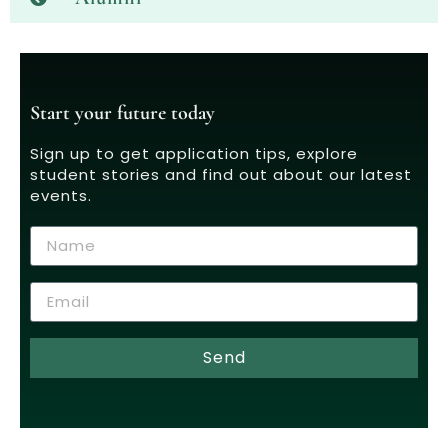
Start your future today
Sign up to get application tips, explore
student stories and find out about our latest
events.
Send