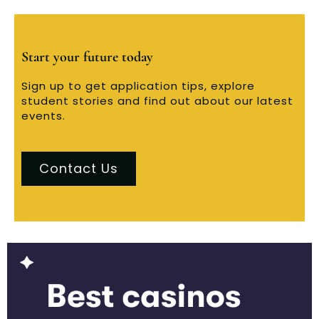
Start your future today
Sign up to get application tips, explore
student stories and find out about our latest
events.
Contact Us