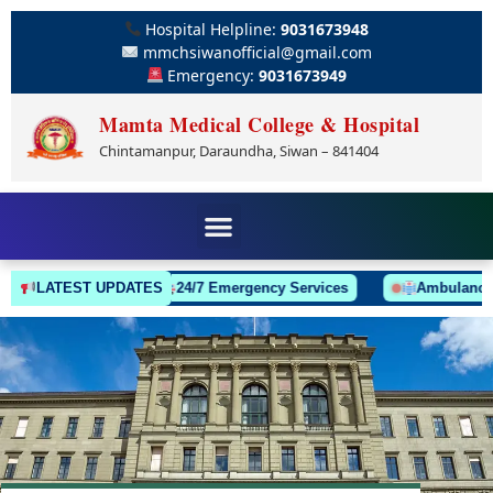
Hospital Helpline:
9031673948
mmchsiwanofficial@gmail.com
Emergency:
9031673949
Mamta Medical College & Hospital
Chintamanpur, Daraundha, Siwan – 841404
LATEST UPDATES
24/7 Emergency Services
Ambulance Alway