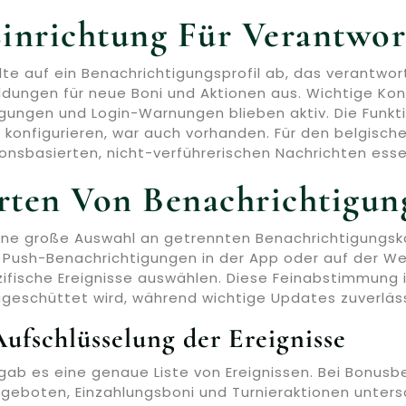
 Einrichtung Für Verantwor
te auf ein Benachrichtigungsprofil ab, das verantwort
dungen für neue Boni und Aktionen aus. Wichtige Ko
ungen und Login-Warnungen blieben aktiv. Die Funkti
 konfigurieren, war auch vorhanden. Für den belgisc
onsbasierten, nicht-verführerischen Nachrichten essen
rten Von Benachrichtigun
 eine große Auswahl an getrennten Benachrichtigungska
Push-Benachrichtigungen in der App oder auf der Websi
fische Ereignisse auswählen. Diese Feinabstimmung i
zugeschüttet wird, während wichtige Updates zuverlä
Aufschlüsselung der Ereignisse
 gab es eine genaue Liste von Ereignissen. Bei Bonus
ngeboten, Einzahlungsboni und Turnieraktionen unters