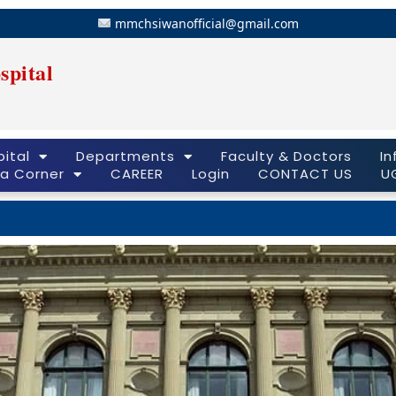
mmchsiwanofficial@gmail.com
spital
ital
Departments
Faculty & Doctors
In
a Corner
CAREER
Login
CONTACT US
U
24/