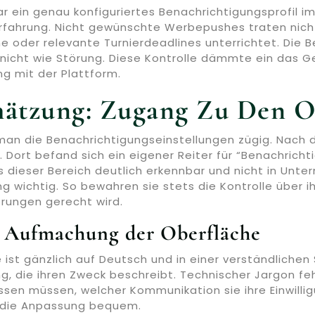
r ein genau konfiguriertes Benachrichtigungsprofil i
erfahrung. Nicht gewünschte Werbepushes traten nicht 
 oder relevante Turnierdeadlines unterrichtet. Die B
, nicht wie Störung. Diese Kontrolle dämmte ein das G
g mit der Plattform.
hätzung: Zugang Zu Den O
man die Benachrichtigungseinstellungen zügig. Nach d
”. Dort befand sich ein eigener Reiter für “Benachric
s dieser Bereich deutlich erkennbar und nicht in Unte
g wichtig. So bewahren sie stets die Kontrolle über i
rungen gerecht wird.
d Aufmachung der Oberfläche
e ist gänzlich auf Deutsch und in einer verständlich
g, die ihren Zweck beschreibt. Technischer Jargon fehl
ssen müssen, welcher Kommunikation sie ihre Einwilli
die Anpassung bequem.