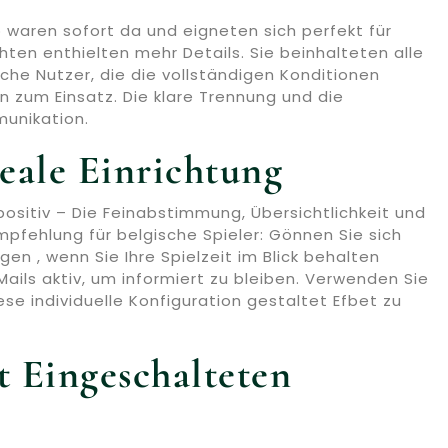
p waren sofort da und eigneten sich perfekt für
ten enthielten mehr Details. Sie beinhalteten alle
che Nutzer, die die vollständigen Konditionen
zum Einsatz. Die klare Trennung und die
munikation.
eale Einrichtung
positiv – Die Feinabstimmung, Übersichtlichkeit und
Empfehlung für belgische Spieler: Gönnen Sie sich
en , wenn Sie Ihre Spielzeit im Blick behalten
ails aktiv, um informiert zu bleiben. Verwenden Sie
ese individuelle Konfiguration gestaltet Efbet zu
t Eingeschalteten