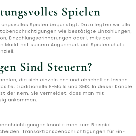
tungsvolles Spielen
ungsvolles Spielen begünstigt. Dazu legten wir alle
ntobenachrichtigungen wie bestätigte Einzahlungen,
on, Einzahlungserinnerungen oder Limits per
hen Markt mit seinem Augenmerk auf Spielerschutz
ziell.
gen Sind Steuern?
nälen, die sich einzeln an- und abschalten lassen.
te, traditionelle E-Mails und SMS. In dieser Kanäle
st der Kern. Sie vermeidet, dass man mit
ssig ankommen.
benachrichtigungen konnte man zum Beispiel
cheiden. Transaktionsbenachrichtigungen für Ein-