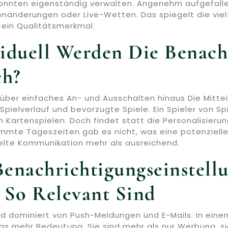
onnten eigenständig verwalten. Angenehm aufgefallen
änderungen oder Live-Wetten. Das spiegelt die vielf
 ein Qualitätsmerkmal.
iduell Werden Die Benach
ch?
über einfaches An- und Ausschalten hinaus Die Mittei
n Spielverlauf und bevorzugte Spiele. Ein Spieler vo
n Kartenspielen. Doch findet statt die Personalisierun
timmte Tageszeiten gab es nicht, was eine potenzielle
ielte Kommunikation mehr als ausreichend.
enachrichtigungseinstell
 So Relevant Sind
wird dominiert von Push-Meldungen und E-Mails. In ein
ngs mehr Bedeutung. Sie sind mehr als nur Werbung, si