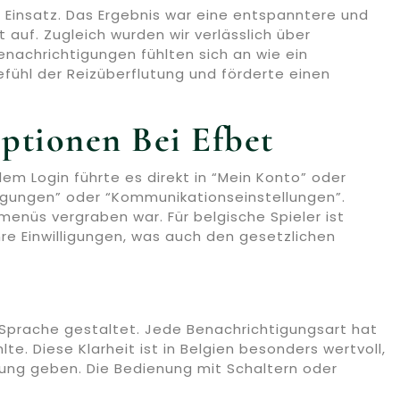
m Einsatz. Das Ergebnis war eine entspanntere und
auf. Zugleich wurden wir verlässlich über
enachrichtigungen fühlten sich an wie ein
efühl der Reizüberflutung und förderte einen
ptionen Bei Efbet
em Login führte es direkt in “Mein Konto” oder
htigungen” oder “Kommunikationseinstellungen”.
rmenüs vergraben war. Für belgische Spieler ist
hre Einwilligungen, was auch den gesetzlichen
en Sprache gestaltet. Jede Benachrichtigungsart hat
te. Diese Klarheit ist in Belgien besonders wertvoll,
gung geben. Die Bedienung mit Schaltern oder