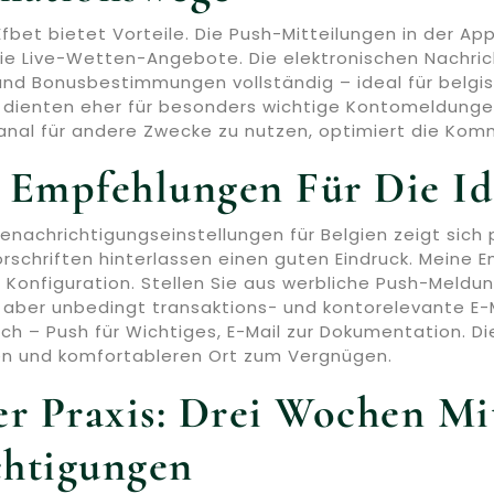
Efbet bietet Vorteile. Die Push-Mitteilungen in der Ap
wie Live-Wetten-Angebote. Die elektronischen Nachrich
 und Bonusbestimmungen vollständig – ideal für belgis
dienten eher für besonders wichtige Kontomeldungen 
Kanal für andere Zwecke zu nutzen, optimiert die Kom
 Empfehlungen Für Die Id
enachrichtigungseinstellungen für Belgien zeigt sich 
orschriften hinterlassen einen guten Eindruck. Meine 
 Konfiguration. Stellen Sie aus werbliche Push-Meldung
e aber unbedingt transaktions- und kontorelevante E-M
ch – Push für Wichtiges, E-Mail zur Dokumentation. Di
n und komfortableren Ort zum Vergnügen.
er Praxis: Drei Wochen Mi
chtigungen