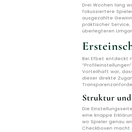
Drei Wochen lang wa
fokussiertere Spiel
ausgezahlte Gewinne
praktischer Service
überlegteren Umgan
Ersteinsc
Bei Efbet entdeckt 
“Profileinstellungen
Vorteilhaft war, das
dieser direkte Zugan
Transparenzanforde
Struktur un
Die Einstellungsseit
eine knappe Erklärun
wo Spieler genau wi
Checkboxen macht 