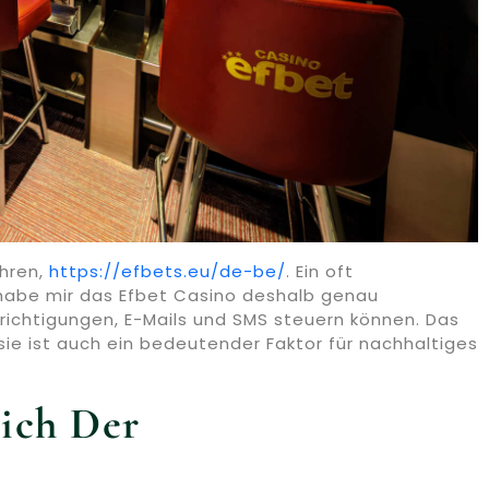
ahren,
https://efbets.eu/de-be/
. Ein oft
 habe mir das Efbet Casino deshalb genau
hrichtigungen, E-Mails und SMS steuern können. Das
, sie ist auch ein bedeutender Faktor für nachhaltiges
eich Der