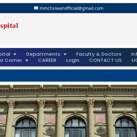
mmchsiwanofficial@gmail.com
spital
ital
Departments
Faculty & Doctors
In
a Corner
CAREER
Login
CONTACT US
U