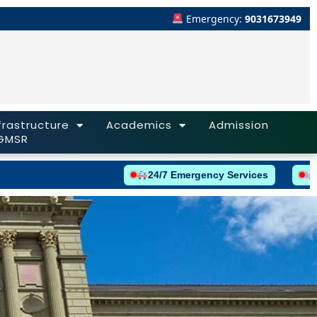
Emergency:
9031673949
frastructure
Academics
Admission
GMSR
24/7 Emergency Services
Ambulanc