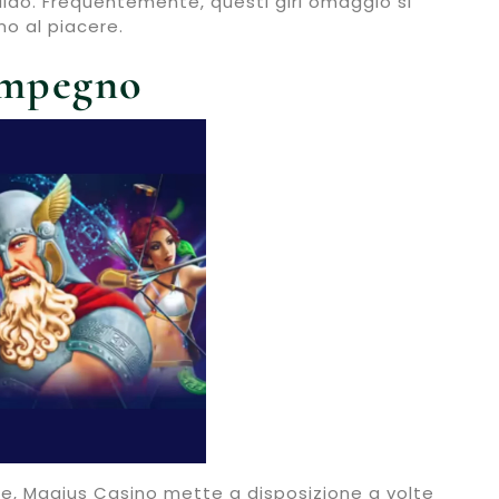
saldo. Frequentemente, questi giri omaggio si
o al piacere.
Impegno
tire, Magius Casino mette a disposizione a volte