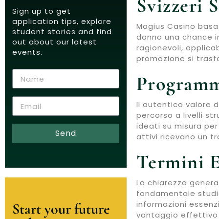
Svizzeri S
Sign up to get
application tips, explore
Magius Casino basa l
student stories and find
danno una chance in
out about our latest
ragionevoli, applicab
events.
promozione si trasfo
Programm
Il autentico valore 
percorso a livelli st
ideati su misura per 
Send
attivi ricevano un t
Termini E
La chiarezza genera 
fondamentale studiar
informazioni essenzi
Start your future
vantaggio effettivo