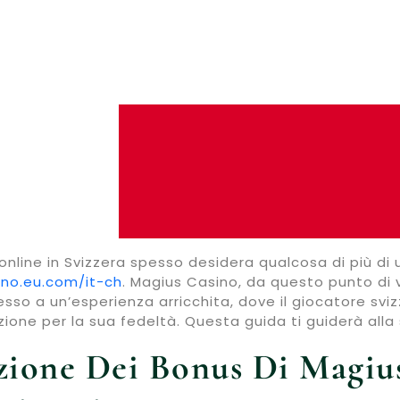
 online in Svizzera spesso desidera qualcosa di più d
ino.eu.com/it-ch
. Magius Casino, da questo punto di v
esso a un’esperienza arricchita, dove il giocatore sv
ione per la sua fedeltà. Questa guida ti guiderà alla 
ione Dei Bonus Di Magius