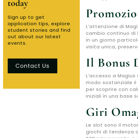
today
Promozion
Sign up to get
application tips, explore
L’attenzione di Mag
student stories and find
cambio continuo di 
out about our latest
in un giorno partic
events.
visita unica, preser
Il Bonus 
Contact Us
L’accesso a Magius 
modo sostanziale il 
per scoprire con ca
iniziali in una base 
Giri Omag
Le slot sono il moto
giochi di tendenza o