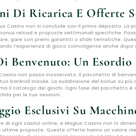
i Di Ricarica E Offerte S
ius Casino non si conclude con il primo deposito. La 
bonus reload e proposte settimanali specifiche. Pos
olare, gare con premi garantiti o sfide tematiche. Qu
vando l’esperienza di gioco coinvolgente anche dopo d
Di Benvenuto: Un Esordio 
Casino non passa inosservato. Il pacchetto di benven
tuo bankroll iniziale. La suddivisione del bonus su pi
lma il catalogo dei giochi. Ogni fase del pacchetto 
solida per le tue sessioni.
gio Esclusivi Su Macchine
re di ogni casinò online, e Magius Casino non lo dimen
 ultime proposte. Queste offerte hanno un valore rilev