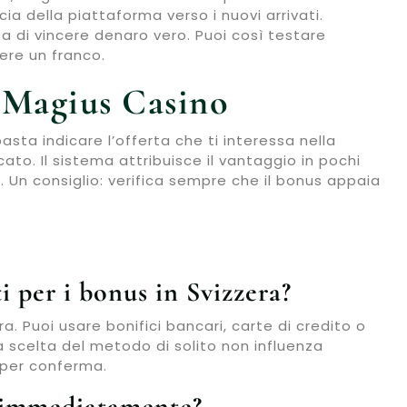
a della piattaforma verso i nuovi arrivati.
ta di vincere denaro vero. Puoi così testare
dere un franco.
 Magius Casino
sta indicare l’offerta che ti interessa nella
to. Il sistema attribuisce il vantaggio in pochi
. Un consiglio: verifica sempre che il bonus appaia
 per i bonus in Svizzera?
. Puoi usare bonifici bancari, carte di credito o
La scelta del metodo di solito non influenza
 per conferma.
s immediatamente?