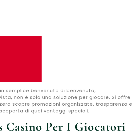
i un semplice benvenuto di benvenuto,
ista, non è solo una soluzione per giocare. Si offre
izzero scopre promozioni organizzate, trasparenza e
scoperta di quei vantaggi speciali.
 Casino Per I Giocatori