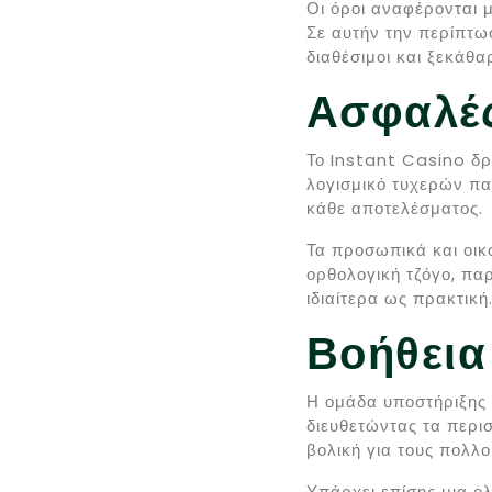
Οι όροι αναφέρονται 
Σε αυτήν την περίπτωσ
διαθέσιμοι και ξεκάθα
Ασφαλές
Το Instant Casino δρα
λογισμικό τυχερών πα
κάθε αποτελέσματος.
Τα προσωπικά και οικ
ορθολογική τζόγο, παρ
ιδιαίτερα ως πρακτική
Βοήθεια
Η ομάδα υποστήριξης π
διευθετώντας τα περι
βολική για τους πολλο
Υπάρχει επίσης μια ο