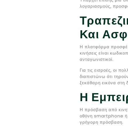
λογαριασμούς, προσφο
Τραπεζι
Και Ασφ
Η πλατφόρμα προσφέρ
κινήσεις είναι κωδικο
ανταγωνιστικοί.
Για τις εισροές, οι πο
διαπιστώνω ότι τηρού
ξεκάθαρη εικόνα στη δ
Η Εμπει
Η πρόσβαση από κινητό
οθόνη smartphone ή t
γρήγορη πρόσβαση.