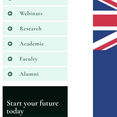
Webinars
Research
Academic
Faculty
Alumni
Start your future
today