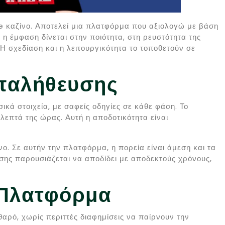
 καζίνο. Αποτελεί μια πλατφόρμα που αξιολογώ με βάση
 η έμφαση δίνεται στην ποιότητα, στη ρευστότητα της
 Η σχεδίαση και η λειτουργικότητα το τοποθετούν σε
Επαλήθευσης
ικά στοιχεία, με σαφείς οδηγίες σε κάθε φάση. Το
 λεπτά της ώρας. Αυτή η αποδοτικότητα είναι
ο. Σε αυτήν την πλατφόρμα, η πορεία είναι άμεση και τα
σης παρουσιάζεται να αποδίδει με αποδεκτούς χρόνους,
 Πλατφόρμα
θαρό, χωρίς περιττές διαφημίσεις να παίρνουν την