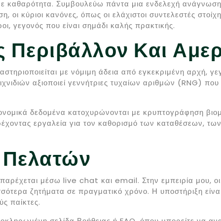
με καθαρότητα. Συμβουλεύω πάντα μια ενδελεχή ανάγνωσ
η, οι κύριοι κανόνες, όπως οι ελάχιστοι συντελεστές στοίχη
ροι, γεγονός που είναι σημάδι καλής πρακτικής.
 Περιβάλλον Και Αμερ
στηριοποιείται με νόμιμη άδεια από εγκεκριμένη αρχή, γεγ
ιχνιδιών αξιοποιεί γεννήτριες τυχαίων αριθμών (RNG) που 
ονομικά δεδομένα κατοχυρώνονται με κρυπτογράφηση βιομ
έχοντας εργαλεία για τον καθορισμό των καταθέσεων, των 
.
 Πελατών
αρέχεται μέσω live chat και email. Στην εμπειρία μου, οι 
σσότερα ζητήματα σε πραγματικό χρόνο. Η υποστήριξη είνα
ύς παίκτες.
λοκληρωμένη σελίδα Βοήθειας ή FAQ, όπου μπορείτε να αν