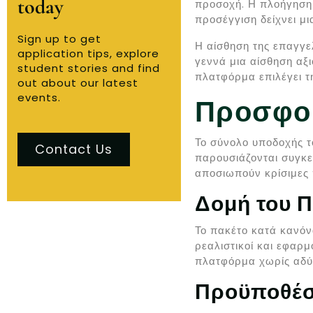
today
προσοχή. Η πλοήγηση 
προσέγγιση δείχνει μι
Sign up to get
Η αίσθηση της επαγγελ
application tips, explore
γεννά μια αίσθηση αξι
student stories and find
πλατφόρμα επιλέγει τη
out about our latest
events.
Προσφο
Το σύνολο υποδοχής το
Contact Us
παρουσιάζονται συγκε
αποσιωπούν κρίσιμες 
Δομή του 
Το πακέτο κατά κανόνα
ρεαλιστικοί και εφαρμ
πλατφόρμα χωρίς αδύ
Προϋποθέσ