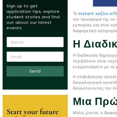
Sign up to get
application tips, explore
Το
instant καζίνο off
student stories and find
την προσφορά της σε α
out about our latest
εμπειρίας και στην κα
events.
διαφορετική κατηγορία
Η Διαδι
Η διαδικασία δημιουργ
περιβάλλον είναι ταχύ
εναρμονισμένη με τη 
Send
Η επιβεβαίωση ταυτότη
δικαιολογητικά κατατ
διευκολύνοντας την έ
Μια Πρώ
Start your future
Μόλις μπείτε, η διαφο