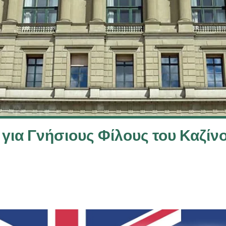
νο για Γνήσιους Φίλους του Καζί