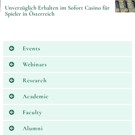
Unverzüglich Erhalten im Sofort Casino für
Spieler in Österreich
Events
Webinars
Research
Academic
Faculty
Alumni