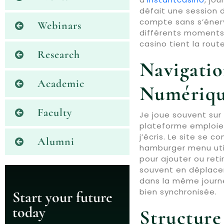
défait une session d
compte sans s’énerv
Webinars
différents moments d
casino tient la route
Research
Navigatio
Academic
Numériq
Faculty
Je joue souvent sur 
plateforme emploie 
j’écris. Le site se
Alumni
hamburger menu utile
pour ajouter ou ret
souvent en déplacem
dans la même journ
bien synchronisée.
Start your future
today
Structure