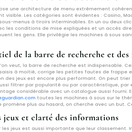
pose une architecture de menu extrêmement cohérent
 visible. Les catégories sont évidentes : Casino, Mac
ous-menus à tiroirs interminables. En un ou deux clics
ec les conditions de mise expliquées et un accès dir
ent les gens. Elle privilégie les machines à sous sa
tiel de la barre de recherche et des 
on veut, la barre de recherche est indispensable. Celle
 saisis à moitié, corrige les petites fautes de frapp
tion des jeux est encore plus performant. On peut tri
aussi filtrer par popularité ou par caractéristique, 
antage considérable avec un catalogue aussi fourni. E
eguardian.com
toutes les machines à sous sur le thèm
se promène plus au hasard, on cherche avec un but. 
 jeux et clarté des informations
les jeux est aussi importante que leur classement. In