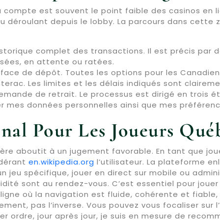
 compte est souvent le point faible des casinos en li
 déroulant depuis le lobby. La parcours dans cette zon
torique complet des transactions. Il est précis par d
isées, en attente ou ratées.
rface de dépôt. Toutes les options pour les Canadiens
nterac. Les limites et les délais indiqués sont clairem
mande de retrait. Le processus est dirigé en trois éta
ter mes données personnelles ainsi que mes préféren
inal Pour Les Joueurs Qué
ière aboutit à un jugement favorable. En tant que jou
idérant
en.wikipedia.org
l’utilisateur. La plateforme enl
 un jeu spécifique, jouer en direct sur mobile ou admini
apidité sont au rendez-vous. C’est essentiel pour joue
ligne où la navigation est fluide, cohérente et fiable
sement, pas l’inverse. Vous pouvez vous focaliser sur l’
er ordre, jour après jour, je suis en mesure de reco