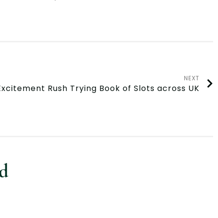
NEXT
Excitement Rush Trying Book of Slots across UK
ed