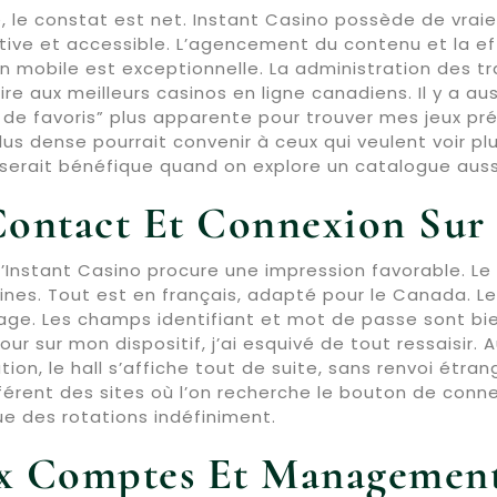
, le constat est net. Instant Casino possède de vrai
tive et accessible. L’agencement du contenu et la eff
on mobile est exceptionnelle. La administration des t
ire aux meilleurs casinos en ligne canadiens. Il y a au
e de favoris” plus apparente pour trouver mes jeux préf
plus dense pourrait convenir à ceux qui veulent voir pl
 serait bénéfique quand on explore un catalogue auss
ontact Et Connexion Sur 
d’Instant Casino procure une impression favorable. Le
ines. Tout est en français, adapté pour le Canada. Les 
tage. Les champs identifiant et mot de passe sont bie
ur sur mon dispositif, j’ai esquivé de tout ressaisir
ation, le hall s’affiche tout de suite, sans renvoi étr
fférent des sites où l’on recherche le bouton de con
 des rotations indéfiniment.
x Comptes Et Management