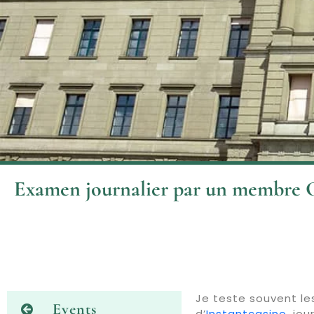
Examen journalier par un membre Ca
Je teste souvent les
Events
d’
Instantcasino
, jo