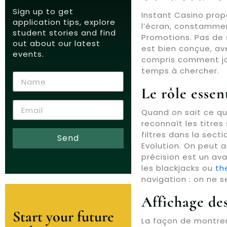
Sign up to get
Instant Casino pro
application tips, explore
l’écran, constamment
student stories and find
Promotions. Pas de s
out about our latest
est bien conçue, av
events.
compris comment jou
temps à chercher.
Le rôle essen
Quand on sait ce qu’
reconnaît les titres
filtres dans la sec
Send
Evolution. On peut 
précision est un av
les blackjacks ou
th
navigation : on ne 
Affichage des
Start your future
La façon de montrer 