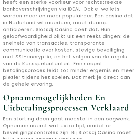
heeft een sterke voorkeur voor rechtstreekse
bankoverschrijvingen via iDEAL. Ook e-wallets
worden meer en meer populairder. Een casino dat
in Nederland wil meedoen, moet daarop
anticiperen. Slotsdj Casino doet dat. Hun
geloofwaardigheid blijkt uit een reeks dingen: de
snelheid van transacties, transparante
communicatie over kosten, stevige beveiliging
met SSL-encryptie, en het volgen van de regels
van de Kansspelautoriteit. Een soepel
betalingsproces leidt tot minder ergernis en meer
plezier tijdens het spelen. Dat merk je direct aan
de gehele ervaring.
Opnamemogelijkheden En
Uitbetalingsprocessen Verklaard
Een storting doen gaat meestal in een oogwenk.
Opnemen neemt wat extra tijd, omdat er
beveiligingscontroles zijn. Bij Slotsdj Casino moet