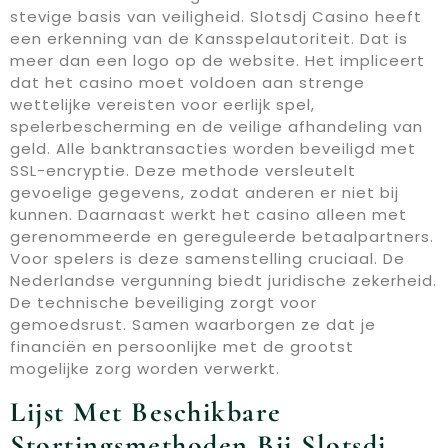
stevige basis van veiligheid. Slotsdj Casino heeft
een erkenning van de Kansspelautoriteit. Dat is
meer dan een logo op de website. Het impliceert
dat het casino moet voldoen aan strenge
wettelijke vereisten voor eerlijk spel,
spelerbescherming en de veilige afhandeling van
geld. Alle banktransacties worden beveiligd met
SSL-encryptie. Deze methode versleutelt
gevoelige gegevens, zodat anderen er niet bij
kunnen. Daarnaast werkt het casino alleen met
gerenommeerde en gereguleerde betaalpartners.
Voor spelers is deze samenstelling cruciaal. De
Nederlandse vergunning biedt juridische zekerheid.
De technische beveiliging zorgt voor
gemoedsrust. Samen waarborgen ze dat je
financiën en persoonlijke met de grootst
mogelijke zorg worden verwerkt.
Lijst Met Beschikbare
Stortingsmethoden Bij Slotsdj