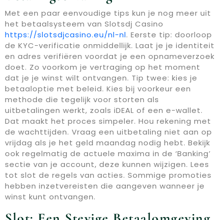
Met een paar eenvoudige tips kun je nog meer uit
het betaalsysteem van Slotsdj Casino
https://slotsdjcasino.eu/nl-nl
. Eerste tip: doorloop
de KYC-verificatie onmiddellijk. Laat je je identiteit
en adres verifiëren voordat je een opnameverzoek
doet. Zo voorkom je vertraging op het moment
dat je je winst wilt ontvangen. Tip twee: kies je
betaaloptie met beleid. Kies bij voorkeur een
methode die tegelijk voor storten als
uitbetalingen werkt, zoals iDEAL of een e-wallet.
Dat maakt het proces simpeler. Hou rekening met
de wachttijden. Vraag een uitbetaling niet aan op
vrijdag als je het geld maandag nodig hebt. Bekijk
ook regelmatig de actuele maxima in de ‘Banking’
sectie van je account, deze kunnen wijzigen. Lees
tot slot de regels van acties. Sommige promoties
hebben inzetvereisten die aangeven wanneer je
winst kunt ontvangen.
Slot: Een Stevige Betaalomgeving