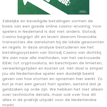
Zakelijke en beveiligde betalingen vormen de
basis van een goede online casino-ervaring. Voor
spelers in Nederland is dat niet anders. Slotsdj
Casino begrijpt dit en levert daarom financiële
transacties die aansluiten bij de lokale gewoonten
en regels. In deze analyse bestuderen we het
betalingssysteem van Slotsdj Casino van dichtbij.
We zien naar alle methoden, van het vertrouwde
iDEAL tot cryptovaluta, en beschrijven de limieten,
verwerkingstijden en kosten uit. Het doel is simpel:
jou als Nederlandse speler een duidelijk beeld
geven van hoe storten en opnemen hier werkt. Zo
kun je met een gerust hart spelen, wetend dat je
geldzaken op orde zijn. We hebben het niet alleen
over technische details, maar ook over hoe dit
alles in de praktijk uitpakt voor de Nederlandse
markt.