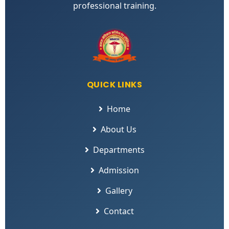
professional training.
QUICK LINKS
Home
About Us
Departments
Admission
Gallery
Contact