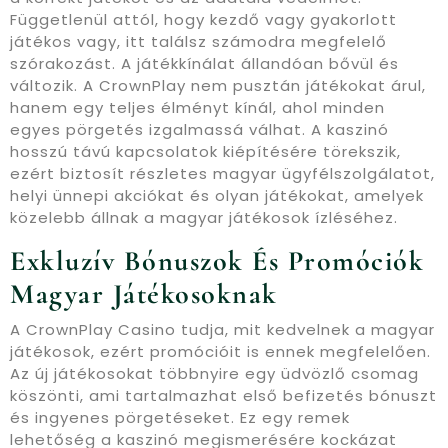
Függetlenül attól, hogy kezdő vagy gyakorlott
játékos vagy, itt találsz számodra megfelelő
szórakozást. A játékkínálat állandóan bővül és
változik. A CrownPlay nem pusztán játékokat árul,
hanem egy teljes élményt kínál, ahol minden
egyes pörgetés izgalmassá válhat. A kaszinó
hosszú távú kapcsolatok kiépítésére törekszik,
ezért biztosít részletes magyar ügyfélszolgálatot,
helyi ünnepi akciókat és olyan játékokat, amelyek
közelebb állnak a magyar játékosok ízléséhez.
Exkluzív Bónuszok És Promóciók
Magyar Játékosoknak
A CrownPlay Casino tudja, mit kedvelnek a magyar
játékosok, ezért promócióit is ennek megfelelően.
Az új játékosokat többnyire egy üdvözlő csomag
köszönti, ami tartalmazhat első befizetés bónuszt
és ingyenes pörgetéseket. Ez egy remek
lehetőség a kaszinó megismerésére kockázat