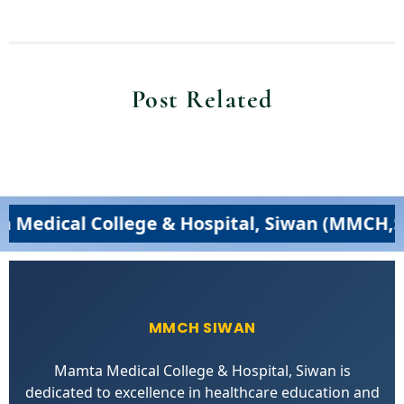
Post Related
 College & Hospital, Siwan (MMCH,Siwan) – E
MMCH SIWAN
Mamta Medical College & Hospital, Siwan is
dedicated to excellence in healthcare education and