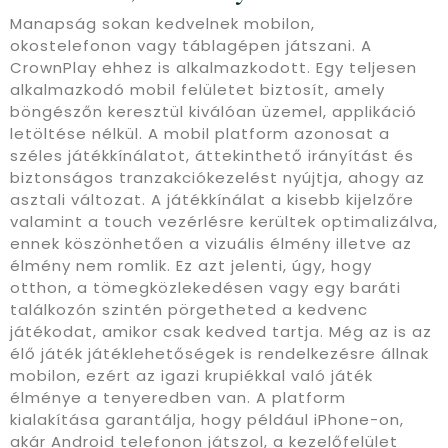
Manapság sokan kedvelnek mobilon,
okostelefonon vagy táblagépen játszani. A
CrownPlay ehhez is alkalmazkodott. Egy teljesen
alkalmazkodó mobil felületet biztosít, amely
böngészőn keresztül kiválóan üzemel, applikáció
letöltése nélkül. A mobil platform azonosat a
széles játékkínálatot, áttekinthető irányítást és
biztonságos tranzakciókezelést nyújtja, ahogy az
asztali változat. A játékkínálat a kisebb kijelzőre
valamint a touch vezérlésre kerültek optimalizálva,
ennek köszönhetően a vizuális élmény illetve az
élmény nem romlik. Ez azt jelenti, úgy, hogy
otthon, a tömegközlekedésen vagy egy baráti
találkozón szintén pörgetheted a kedvenc
játékodat, amikor csak kedved tartja. Még az is az
élő játék játéklehetőségek is rendelkezésre állnak
mobilon, ezért az igazi krupiékkal való játék
élménye a tenyeredben van. A platform
kialakítása garantálja, hogy például iPhone-on,
akár Android telefonon játszol, a kezelőfelület