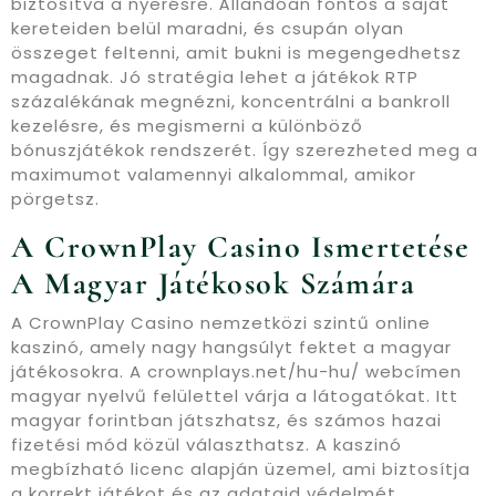
biztosítva a nyerésre. Állandóan fontos a saját
kereteiden belül maradni, és csupán olyan
összeget feltenni, amit bukni is megengedhetsz
magadnak. Jó stratégia lehet a játékok RTP
százalékának megnézni, koncentrálni a bankroll
kezelésre, és megismerni a különböző
bónuszjátékok rendszerét. Így szerezheted meg a
maximumot valamennyi alkalommal, amikor
pörgetsz.
A CrownPlay Casino Ismertetése
A Magyar Játékosok Számára
A CrownPlay Casino nemzetközi szintű online
kaszinó, amely nagy hangsúlyt fektet a magyar
játékosokra. A crownplays.net/hu-hu/ webcímen
magyar nyelvű felülettel várja a látogatókat. Itt
magyar forintban játszhatsz, és számos hazai
fizetési mód közül választhatsz. A kaszinó
megbízható licenc alapján üzemel, ami biztosítja
a korrekt játékot és az adataid védelmét.