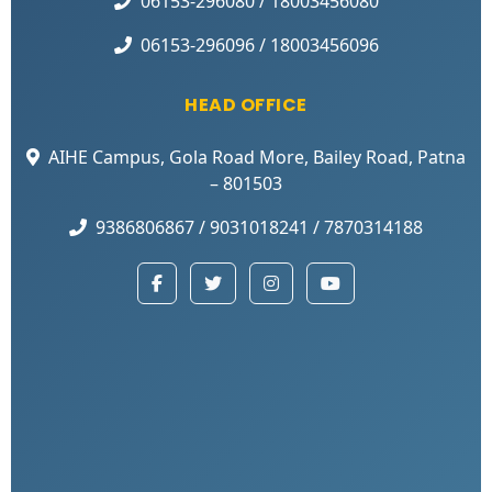
06153-296080 / 18003456080
06153-296096 / 18003456096
HEAD OFFICE
AIHE Campus, Gola Road More, Bailey Road, Patna
– 801503
9386806867 / 9031018241 / 7870314188