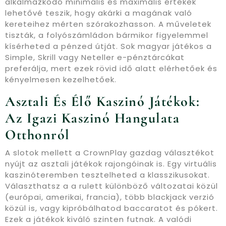
alkalmazkodó minimális és maximális értékek
lehetővé teszik, hogy akárki a magának való
kereteihez mérten szórakozhasson. A műveletek
tiszták, a folyószámládon bármikor figyelemmel
kísérheted a pénzed útját. Sok magyar játékos a
Simple, Skrill vagy Neteller e-pénztárcákat
preferálja, mert ezek rövid idő alatt elérhetőek és
kényelmesen kezelhetőek.
Asztali És Élő Kaszinó Játékok:
Az Igazi Kaszinó Hangulata
Otthonról
A slotok mellett a CrownPlay gazdag választékot
nyújt az asztali játékok rajongóinak is. Egy virtuális
kaszinóteremben tesztelheted a klasszikusokat.
Választhatsz a a rulett különböző változatai közül
(európai, amerikai, francia), több blackjack verzió
közül is, vagy kipróbálhatod baccaratot és pókert.
Ezek a játékok kiváló szinten futnak. A valódi