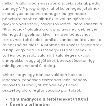
nélkül. A állandóan visszatérő játékosoknak pedig
van egy VIP programjuk, ahol különleges jutalmak,
személyes account manager és gyorsabb
pénzkiutalások találhatók. Mivel az ajánlatok
gyakran változnak, tanácsos időről időre ránézni a
“Promóciók” oldalra a crownplays.net webhelyen.
Ne hagyd figyelmen kívül, minden bónuszhoz
tartoznak feltételek, amiket tanácsos átolvasni a
felhasználás előtt. A promóciók között fellelhetők
a napi vagy heti veszteségvisszatérítések, a
töltési bónuszok, valamint különleges akciók
ünnepekkor vagy új játékok bevezetésekor. Így
mindig van valami új dolog.
Ahhoz, hogy egy bónusz valóban hasznos
lehessen, tanácsos tisztában lenni néhány
alapvető szabállyal. Itt van egy tömör
összefoglaló a legfontosabb pontokról:
Tanulmányozd a feltételeket (T&Cs):
Ügyelj a tétlimitre: