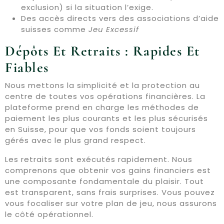
exclusion) si la situation l’exige.
Des accès directs vers des associations d’aide
suisses comme
Jeu Excessif
Dépôts Et Retraits : Rapides Et
Fiables
Nous mettons la simplicité et la protection au
centre de toutes vos opérations financières. La
plateforme prend en charge les méthodes de
paiement les plus courants et les plus sécurisés
en Suisse, pour que vos fonds soient toujours
gérés avec le plus grand respect.
Les retraits sont exécutés rapidement. Nous
comprenons que obtenir vos gains financiers est
une composante fondamentale du plaisir. Tout
est transparent, sans frais surprises. Vous pouvez
vous focaliser sur votre plan de jeu, nous assurons
le côté opérationnel.