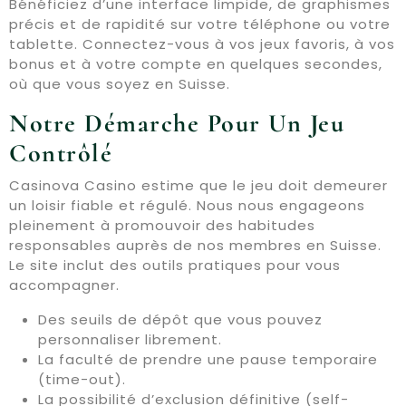
Bénéficiez d’une interface limpide, de graphismes
précis et de rapidité sur votre téléphone ou votre
tablette. Connectez-vous à vos jeux favoris, à vos
bonus et à votre compte en quelques secondes,
où que vous soyez en Suisse.
Notre Démarche Pour Un Jeu
Contrôlé
Casinova Casino estime que le jeu doit demeurer
un loisir fiable et régulé. Nous nous engageons
pleinement à promouvoir des habitudes
responsables auprès de nos membres en Suisse.
Le site inclut des outils pratiques pour vous
accompagner.
Des seuils de dépôt que vous pouvez
personnaliser librement.
La faculté de prendre une pause temporaire
(time-out).
La possibilité d’exclusion définitive (self-