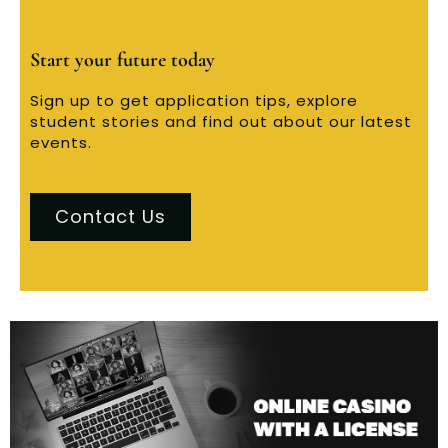
Start your future today
Sign up to get application tips, explore
student stories and find out about our latest
events.
Contact Us