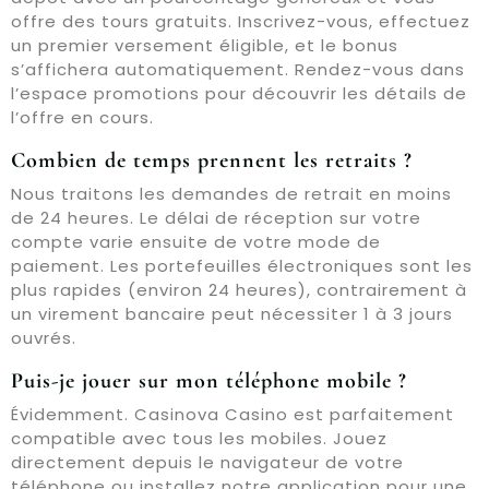
offre des tours gratuits. Inscrivez-vous, effectuez
un premier versement éligible, et le bonus
s’affichera automatiquement. Rendez-vous dans
l’espace promotions pour découvrir les détails de
l’offre en cours.
Combien de temps prennent les retraits ?
Nous traitons les demandes de retrait en moins
de 24 heures. Le délai de réception sur votre
compte varie ensuite de votre mode de
paiement. Les portefeuilles électroniques sont les
plus rapides (environ 24 heures), contrairement à
un virement bancaire peut nécessiter 1 à 3 jours
ouvrés.
Puis-je jouer sur mon téléphone mobile ?
Évidemment. Casinova Casino est parfaitement
compatible avec tous les mobiles. Jouez
directement depuis le navigateur de votre
téléphone ou installez notre application pour une