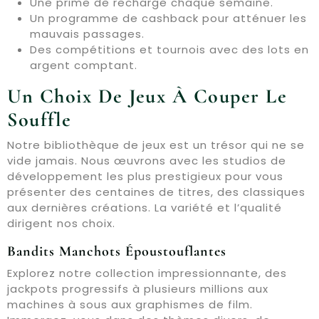
Une prime de recharge chaque semaine.
Un programme de cashback pour atténuer les
mauvais passages.
Des compétitions et tournois avec des lots en
argent comptant.
Un Choix De Jeux À Couper Le
Souffle
Notre bibliothèque de jeux est un trésor qui ne se
vide jamais. Nous œuvrons avec les studios de
développement les plus prestigieux pour vous
présenter des centaines de titres, des classiques
aux dernières créations. La variété et l’qualité
dirigent nos choix.
Bandits Manchots Époustouflantes
Explorez notre collection impressionnante, des
jackpots progressifs à plusieurs millions aux
machines à sous aux graphismes de film.