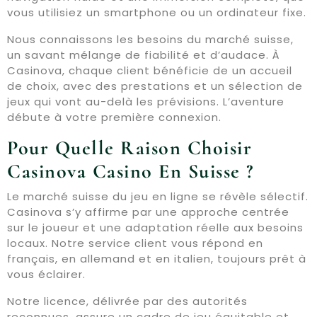
vous utilisiez un smartphone ou un ordinateur fixe.
Nous connaissons les besoins du marché suisse,
un savant mélange de fiabilité et d’audace. À
Casinova, chaque client bénéficie de un accueil
de choix, avec des prestations et un sélection de
jeux qui vont au-delà les prévisions. L’aventure
débute à votre première connexion.
Pour Quelle Raison Choisir
Casinova Casino En Suisse ?
Le marché suisse du jeu en ligne se révèle sélectif.
Casinova s’y affirme par une approche centrée
sur le joueur et une adaptation réelle aux besoins
locaux. Notre service client vous répond en
français, en allemand et en italien, toujours prêt à
vous éclairer.
Notre licence, délivrée par des autorités
reconnues, assure un cadre de jeu équitable et