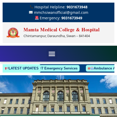
Hospital Helpline:
9031673948
mmchsiwanofficial@gmail.com
Emergency:
9031673949
Mamta Medical College & Hospital
Chintamanpur, Daraundha, Siwan – 841404
LATEST UPDATES
24/7 Emergency Services
Ambulance Always 