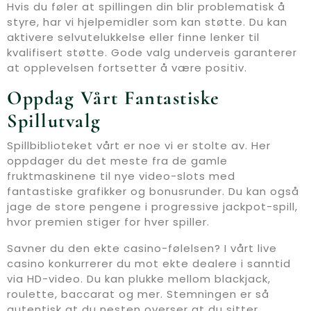
Hvis du føler at spillingen din blir problematisk å
styre, har vi hjelpemidler som kan støtte. Du kan
aktivere selvutelukkelse eller finne lenker til
kvalifisert støtte. Gode valg underveis garanterer
at opplevelsen fortsetter å være positiv.
Oppdag Vårt Fantastiske
Spillutvalg
Spillbiblioteket vårt er noe vi er stolte av. Her
oppdager du det meste fra de gamle
fruktmaskinene til nye video-slots med
fantastiske grafikker og bonusrunder. Du kan også
jage de store pengene i progressive jackpot-spill,
hvor premien stiger for hver spiller.
Savner du den ekte casino-følelsen? I vårt live
casino konkurrerer du mot ekte dealere i sanntid
via HD-video. Du kan plukke mellom blackjack,
roulette, baccarat og mer. Stemningen er så
autentisk at du nesten overser at du sitter