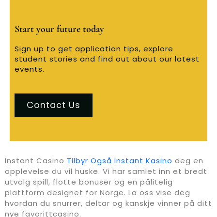
Start your future today
Sign up to get application tips, explore
student stories and find out about our latest
events.
Contact Us
Instant Casino
Tilbyr Også Instant Kasino
deg en
opplevelse du vil huske. Vi har samlet inn et bredt
utvalg spill, flotte bonuser og en pålitelig
plattform designet for Norge. La oss vise deg
hvordan du snurrer, deltar og kanskje vinner på ditt
nye favorittcasino.