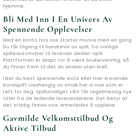
hjemme.
Bli Med Inn I En Univers Av
Spennende Opplevelser
Med en konto hos oss starter moroa med en gang.
Du får tilgang til hundrevis av spill, fra vanlige
spilleautomater til levende dealer-spill.
Plattformen er skapt for å være brukervennlig, så
du finner frem til det du ønsker uten krøll.
Liker du best spennende slots eller mer krevende
bordspill? Uavhengig av smak har vi noe som er
rett for deg. Spillutvalget vårt får regelmessig nye
titler fra de ledende leverandørene. Det betyr at
det stadig finnes noe annerledes å oppleve.
Gavmilde Velkomsttilbud Og
Aktive Tilbud