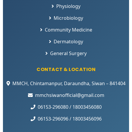
Physiology
Microbiology
Community Medicine
Dermatology
General Surgery
CONTACT & LOCATION
MMCH, Chintamanpur, Daraundha, Siwan – 841404
mmchsiwanofficial@gmail.com
06153-296080 / 18003456080
06153-296096 / 18003456096