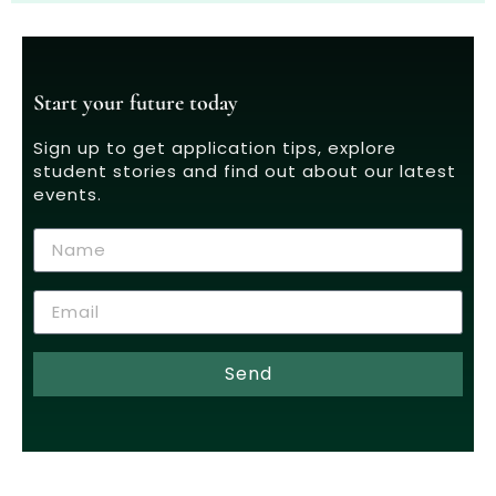
Start your future today
Sign up to get application tips, explore
student stories and find out about our latest
events.
Send