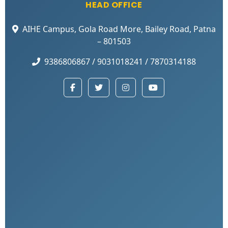
HEAD OFFICE
AIHE Campus, Gola Road More, Bailey Road, Patna
– 801503
9386806867 / 9031018241 / 7870314188