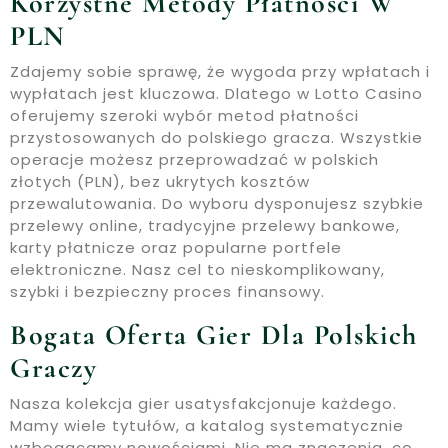
Korzystne Metody Płatności W
PLN
Zdajemy sobie sprawę, że wygoda przy wpłatach i
wypłatach jest kluczowa. Dlatego w Lotto Casino
oferujemy szeroki wybór metod płatności
przystosowanych do polskiego gracza. Wszystkie
operacje możesz przeprowadzać w polskich
złotych (PLN), bez ukrytych kosztów
przewalutowania. Do wyboru dysponujesz szybkie
przelewy online, tradycyjne przelewy bankowe,
karty płatnicze oraz popularne portfele
elektroniczne. Nasz cel to nieskomplikowany,
szybki i bezpieczny proces finansowy.
Bogata Oferta Gier Dla Polskich
Graczy
Nasza kolekcja gier usatysfakcjonuje każdego.
Mamy wiele tytułów, a katalog systematycznie
wzbogacamy nowościami. Nie ma znaczenia, co