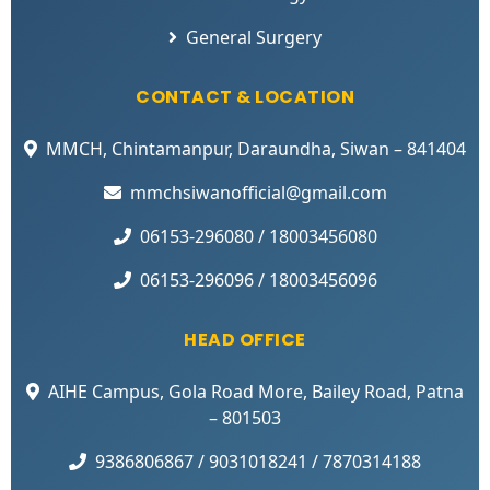
General Surgery
CONTACT & LOCATION
MMCH, Chintamanpur, Daraundha, Siwan – 841404
mmchsiwanofficial@gmail.com
06153-296080 / 18003456080
06153-296096 / 18003456096
HEAD OFFICE
AIHE Campus, Gola Road More, Bailey Road, Patna
– 801503
9386806867 / 9031018241 / 7870314188