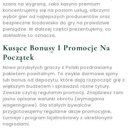
szans na wygraną. Jako kasyno premium
koncentrujemy się na poziom usług, olbrzymi
wybór gier od najlepszych producentów oraz
bezpieczne środowisko do gry na prawdziwe
pieniądze. W dalszej części prezentujemy, co
dokładnie to oznacza.
Kusące Bonusy I Promocje Na
Początek
Nowo przybyłych graczy z Polski pozdrawiamy
pakietem powitalnym. To zwykle darmowe spiny
lub bonus od depozytu, które dają rozpocząć grę z
większym budżetem i sprawdzić różne tytuły.
Zawsze czytaj regulamin promocji. Znajdziesz tam
jasno opisane warunki obrotu (wymagania
wageringowe). Dla stałych bywalców
przygotowujemy regularne akcje promocyjne,
turnieje i program lojalnościowy z określonymi
nagrodami.