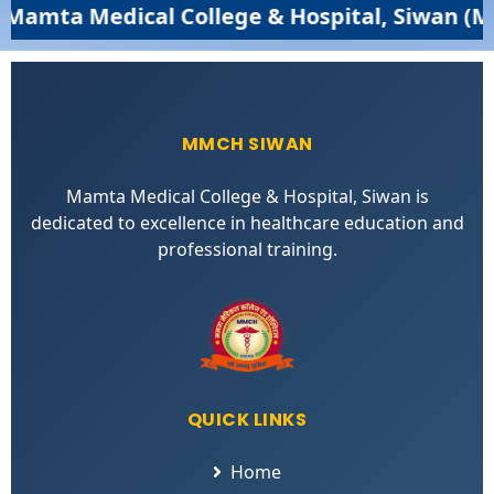
Medical College & Hospital, Siwan (MMCH,Siw
MMCH SIWAN
Mamta Medical College & Hospital, Siwan is
dedicated to excellence in healthcare education and
professional training.
QUICK LINKS
Home