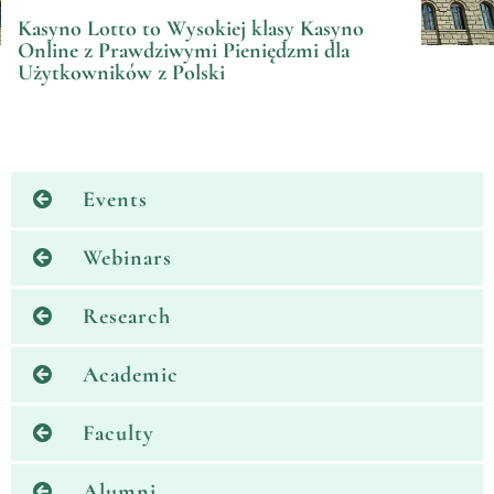
Kasyno Lotto to Wysokiej klasy Kasyno
Online z Prawdziwymi Pieniędzmi dla
Użytkowników z Polski
Events
Webinars
Research
Academic
Faculty
Alumni