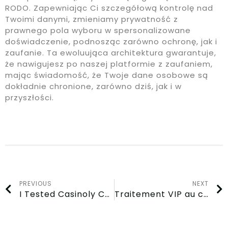
RODO. Zapewniając Ci szczegółową kontrolę nad
Twoimi danymi, zmieniamy prywatność z
prawnego pola wyboru w spersonalizowane
doświadczenie, podnosząc zarówno ochronę, jak i
zaufanie. Ta ewoluująca architektura gwarantuje,
że nawigujesz po naszej platformie z zaufaniem,
mając świadomość, że Twoje dane osobowe są
dokładnie chronione, zarówno dziś, jak i w
przyszłości.
PREVIOUS
NEXT
I Tested Casinoly Casino In Maintenance Period The Outcome in Canada
Traitement VIP au casino Spinanga : est-ce que ça vaut le coup de s’inscrire en Belgique ?