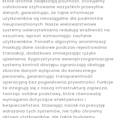
które istotnie zwiększają poufność. Stosujemy
całościowe szyfrowanie wszystkich przesyłów
danych, gwarantując, że tajne informacje
użytkowników są nieosiągalne dla podmiotów
nieupoważnionych. Nasze wielowarstwowe
systemy uwierzytelniania redukują wrażliwość na
oszustwa, wprost wzmacniając zaufanie
użytkowników. Ponadto algorytmy anonimizacji
maskują dane osobowe podczas rejestrowania
transakcji, dodatkowo zmniejszając ryzyko
ujawnienia. Rygorystyczne wewnątrzorganizacyjne
systemy kontroli dostępu ograniczają obsługę
zbiorów danych wyłącznie do koniecznego
personelu, gwarantując transparentność
operacyjną bez pogwałcenia prywatności. Funkcje
te integrują się z naszą infrastrukturą zaplecza,
tworząc solidne podstawy, które równoważą
wymagania dotyczące efektywności i
bezpieczeństwa. Stawiając nacisk na precyzję
wdrażania tych systemów, nie tylko chronimy
aktywa użytkowników, ale także budujemy