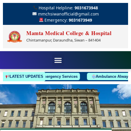
Hospital Helpline:
9031673948
mmchsiwanofficial@gmail.com
Emergency:
9031673949
Mamta Medical College & Hospital
Chintamanpur, Daraundha, Siwan – 841404
LATEST UPDATES
24/7 Emergency Services
Ambulance Always On Call