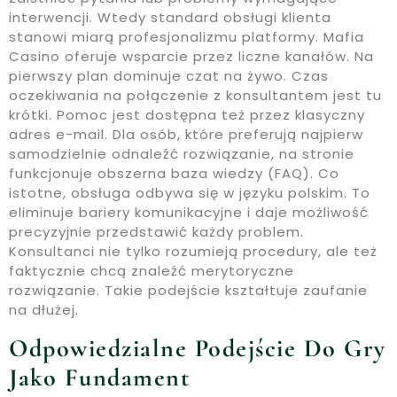
interwencji. Wtedy standard obsługi klienta
stanowi miarą profesjonalizmu platformy. Mafia
Casino oferuje wsparcie przez liczne kanałów. Na
pierwszy plan dominuje czat na żywo. Czas
oczekiwania na połączenie z konsultantem jest tu
krótki. Pomoc jest dostępna też przez klasyczny
adres e-mail. Dla osób, które preferują najpierw
samodzielnie odnaleźć rozwiązanie, na stronie
funkcjonuje obszerna baza wiedzy (FAQ). Co
istotne, obsługa odbywa się w języku polskim. To
eliminuje bariery komunikacyjne i daje możliwość
precyzyjnie przedstawić każdy problem.
Konsultanci nie tylko rozumieją procedury, ale też
faktycznie chcą znaleźć merytoryczne
rozwiązanie. Takie podejście kształtuje zaufanie
na dłużej.
Odpowiedzialne Podejście Do Gry
Jako Fundament