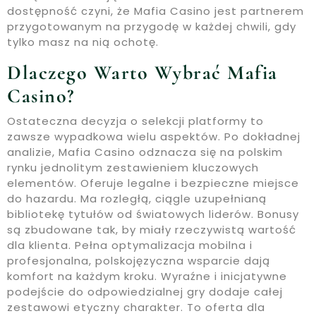
dostępność czyni, że Mafia Casino jest partnerem
przygotowanym na przygodę w każdej chwili, gdy
tylko masz na nią ochotę.
Dlaczego Warto Wybrać Mafia
Casino?
Ostateczna decyzja o selekcji platformy to
zawsze wypadkowa wielu aspektów. Po dokładnej
analizie, Mafia Casino odznacza się na polskim
rynku jednolitym zestawieniem kluczowych
elementów. Oferuje legalne i bezpieczne miejsce
do hazardu. Ma rozległą, ciągle uzupełnianą
bibliotekę tytułów od światowych liderów. Bonusy
są zbudowane tak, by miały rzeczywistą wartość
dla klienta. Pełna optymalizacja mobilna i
profesjonalna, polskojęzyczna wsparcie dają
komfort na każdym kroku. Wyraźne i inicjatywne
podejście do odpowiedzialnej gry dodaje całej
zestawowi etyczny charakter. To oferta dla