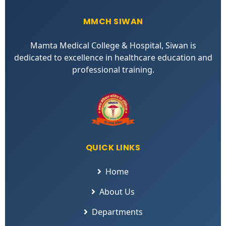
MMCH SIWAN
Mamta Medical College & Hospital, Siwan is
dedicated to excellence in healthcare education and
professional training.
QUICK LINKS
Home
About Us
Departments