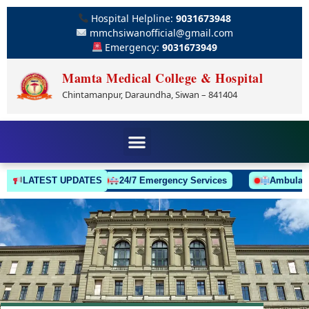
Hospital Helpline:
9031673948
mmchsiwanofficial@gmail.com
Emergency:
9031673949
Mamta Medical College & Hospital
Chintamanpur, Daraundha, Siwan – 841404
LATEST UPDATES
24/7 Emergency Services
Ambulance Al