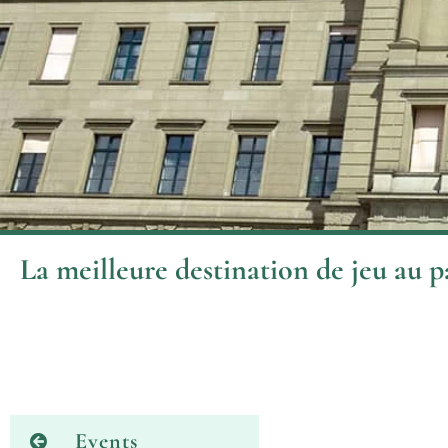
La meilleure destination de jeu au p
Events