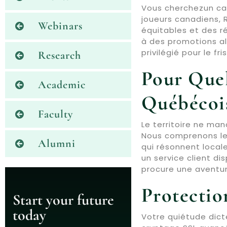
Vous cherchezun cas
joueurs canadiens, 
Webinars
équitables et des r
à des promotions all
privilégié pour le fr
Research
Pour Quel
Academic
Québécoi
Faculty
Le territoire ne man
Nous comprenons les
Alumni
qui résonnent local
un service client dis
procure une aventur
Protectio
Start your future
today
Votre quiétude dict