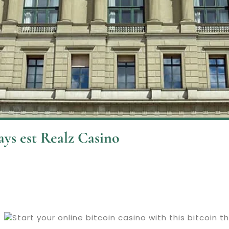
ays est Realz Casino