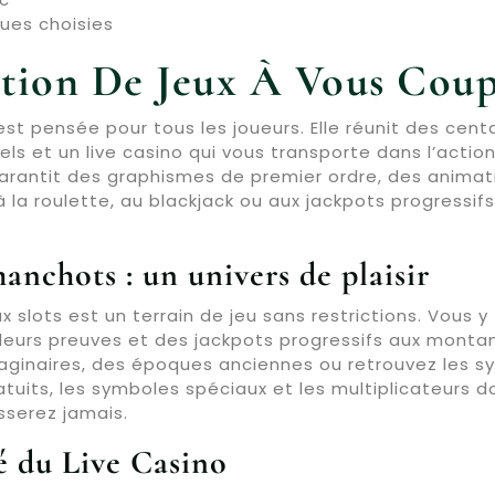
ues choisies
tion De Jeux À Vous Coup
est pensée pour tous les joueurs. Elle réunit des cen
els et un live casino qui vous transporte dans l’actio
garantit des graphismes de premier ordre, des anima
 la roulette, au blackjack ou aux jackpots progressif
anchots : un univers de plaisir
 slots est un terrain de jeu sans restrictions. Vous y
t leurs preuves et des jackpots progressifs aux mont
aginaires, des époques anciennes ou retrouvez les sym
tuits, les symboles spéciaux et les multiplicateurs d
sserez jamais.
é du Live Casino