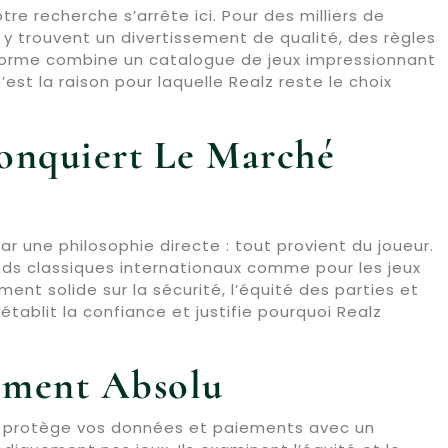
e recherche s’arrête ici. Pour des milliers de
 y trouvent un divertissement de qualité, des règles
eforme combine un catalogue de jeux impressionnant
st la raison pour laquelle Realz reste le choix
onquiert Le Marché
ar une philosophie directe : tout provient du joueur.
nds classiques internationaux comme pour les jeux
t solide sur la sécurité, l’équité des parties et
 établit la confiance et justifie pourquoi Realz
gement Absolu
 et protège vos données et paiements avec un