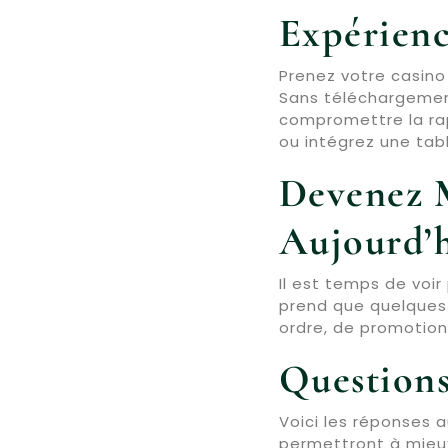
Expérien
Prenez votre casino
Sans téléchargement
compromettre la rap
ou intégrez une tabl
Devenez 
Aujourd’
Il est temps de voir
prend que quelques 
ordre, de promotion
Question
Voici les réponses 
permettront à mieux