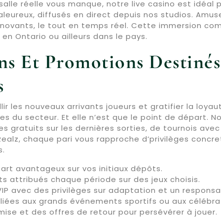
salle réelle vous manque, notre live casino est idéal
leureux, diffusés en direct depuis nos studios. Amuse
innovants, le tout en temps réel. Cette immersion co
en Ontario ou ailleurs dans le pays.
ns Et Promotions Destiné
s
ir les nouveaux arrivants joueurs et gratifier la loy
es du secteur. Et elle n’est que le point de départ.
es gratuits sur les dernières sorties, de tournois a
Realz, chaque pari vous rapproche d’privilèges concr
s.
art avantageux sur vos initiaux dépôts.
ts attribués chaque période sur des jeux choisis.
P avec des privilèges sur adaptation et un responsab
liées aux grands événements sportifs ou aux célébra
ise et des offres de retour pour persévérer à jouer.