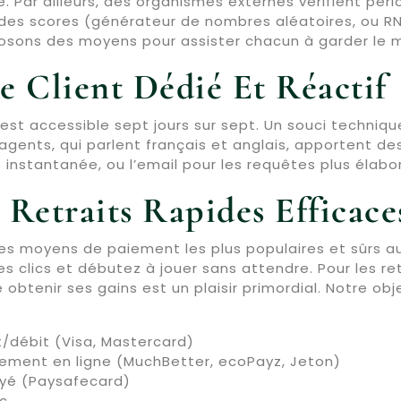
 Par ailleurs, des organismes externes vérifient péri
 des scores (générateur de nombres aléatoires, ou RN
posons des moyens pour assister chacun à garder le 
e Client Dédié Et Réactif
 est accessible sept jours sur sept. Un souci techniqu
agents, qui parlent français et anglais, apportent des
 instantanée, ou l’email pour les requêtes plus élabor
 Retraits Rapides Efficac
es moyens de paiement les plus populaires et sûrs 
s clics et débutez à jouer sans attendre. Pour les r
obtenir ses gains est un plaisir primordial. Notre obj
t/débit (Visa, Mastercard)
iement en ligne (MuchBetter, ecoPayz, Jeton)
yé (Paysafecard)
c