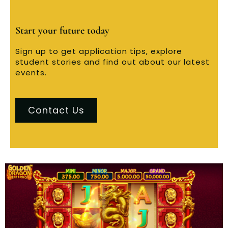
Start your future today
Sign up to get application tips, explore
student stories and find out about our latest
events.
Contact Us