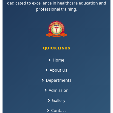
dedicated to excellence in healthcare education and
professional training.
QUICK LINKS
Home
About Us
Departments
Admission
Gallery
Contact