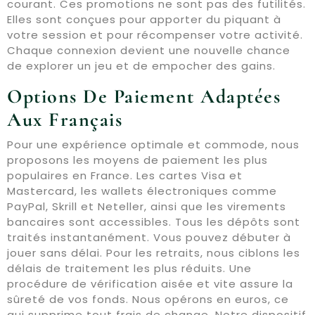
courant. Ces promotions ne sont pas des futilités.
Elles sont conçues pour apporter du piquant à
votre session et pour récompenser votre activité.
Chaque connexion devient une nouvelle chance
de explorer un jeu et de empocher des gains.
Options De Paiement Adaptées
Aux Français
Pour une expérience optimale et commode, nous
proposons les moyens de paiement les plus
populaires en France. Les cartes Visa et
Mastercard, les wallets électroniques comme
PayPal, Skrill et Neteller, ainsi que les virements
bancaires sont accessibles. Tous les dépôts sont
traités instantanément. Vous pouvez débuter à
jouer sans délai. Pour les retraits, nous ciblons les
délais de traitement les plus réduits. Une
procédure de vérification aisée et vite assure la
sûreté de vos fonds. Nous opérons en euros, ce
qui supprime tout frais de change. Notre dispositif