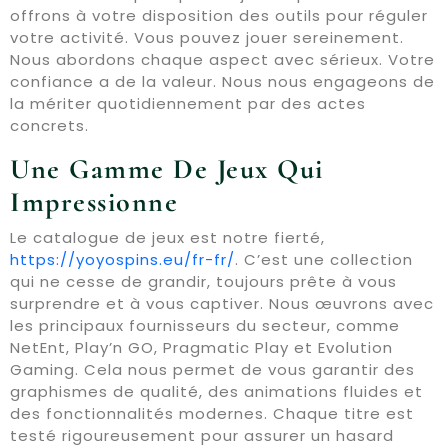
offrons à votre disposition des outils pour réguler
votre activité. Vous pouvez jouer sereinement.
Nous abordons chaque aspect avec sérieux. Votre
confiance a de la valeur. Nous nous engageons de
la mériter quotidiennement par des actes
concrets.
Une Gamme De Jeux Qui
Impressionne
Le catalogue de jeux est notre fierté,
https://yoyospins.eu/fr-fr/
. C’est une collection
qui ne cesse de grandir, toujours prête à vous
surprendre et à vous captiver. Nous œuvrons avec
les principaux fournisseurs du secteur, comme
NetEnt, Play’n GO, Pragmatic Play et Evolution
Gaming. Cela nous permet de vous garantir des
graphismes de qualité, des animations fluides et
des fonctionnalités modernes. Chaque titre est
testé rigoureusement pour assurer un hasard