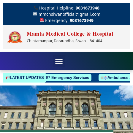
Hospital Helpline:
9031673948
mmchsiwanofficial@gmail.com
Emergency:
9031673949
Mamta Medical College & Hospital
Chintamanpur, Daraundha, Siwan – 841404
LATEST UPDATES
24/7 Emergency Services
Ambulance Always O