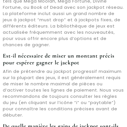
tels que Mega Moolah, Mega Fortune, Divine
Fortune, ou Book of Dead avec son jackpot réseau.
La plateforme inclut aussi un grand nombre de
jeux à jackpot “must drop” et à jackpots fixes, de
différents éditeurs. La bibliothèque de jeux est
actualisée fréquemment avec les nouveautés,
pour vous offrir encore plus d’options et de
chances de gagner.
Est-il nécessaire de miser un montant précis
pour espérer gagner le jackpot
Afin de prétendre au jackpot progressif maximum
sur la plupart des jeux, il est généralement requis
de miser le nombre maximal de pièces ou
d’activer toutes les lignes de paiement. Nous vous
recommandons de toujours consulter les règles
du jeu (en cliquant sur l’icône “i” ou “paytable”)
pour connaître les conditions précises avant de
débuter.
De quelle manière les gains de jackpot sont-ils