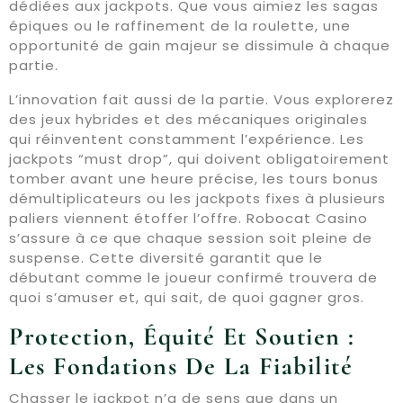
dédiées aux jackpots. Que vous aimiez les sagas
épiques ou le raffinement de la roulette, une
opportunité de gain majeur se dissimule à chaque
partie.
L’innovation fait aussi de la partie. Vous explorerez
des jeux hybrides et des mécaniques originales
qui réinventent constamment l’expérience. Les
jackpots “must drop”, qui doivent obligatoirement
tomber avant une heure précise, les tours bonus
démultiplicateurs ou les jackpots fixes à plusieurs
paliers viennent étoffer l’offre. Robocat Casino
s’assure à ce que chaque session soit pleine de
suspense. Cette diversité garantit que le
débutant comme le joueur confirmé trouvera de
quoi s’amuser et, qui sait, de quoi gagner gros.
Protection, Équité Et Soutien :
Les Fondations De La Fiabilité
Chasser le jackpot n’a de sens que dans un