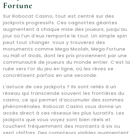
Fortune
Sur Robocat Casino, tout est centré sur des
jackpots progressifs. Ces cagnottes géantes
augmentent à chaque mise des joueurs, jusqu’au
jour où l’un d’eux remporte le tout. Un simple spin
peut tout changer. Vous y trouverez des
monuments comme Mega Moolah, Mega Fortune
ou Hall of Gods, dont les prix proviennent par une
communauté de joueurs du monde entier. C’est la
ruée vers l’or du jeu en ligne, où les rêves se
concrétisent parfois en une seconde.
L’astuce de ces jackpots ? Ils sont reliés à un
réseau qui transcende souvent les frontières du
casino, ce qui permet d’accumuler des sommes
phénoménales. Robocat Casino vous donne un
accès direct à ces réseaux les plus lucratifs. Les
jackpots que vous voyez sont bien réels et
touchent fréquemment des montants à six ou
sept chiffres. Des compteurs visibles augmentent