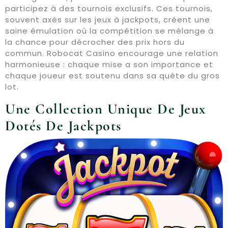
participez à des tournois exclusifs. Ces tournois,
souvent axés sur les jeux à jackpots, créent une
saine émulation où la compétition se mélange à
la chance pour décrocher des prix hors du
commun. Robocat Casino encourage une relation
harmonieuse : chaque mise a son importance et
chaque joueur est soutenu dans sa quête du gros
lot.
Une Collection Unique De Jeux
Dotés De Jackpots