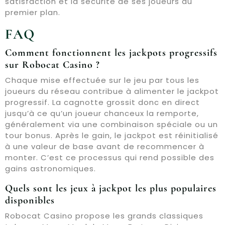
satisfaction et la sécurité de ses joueurs au
premier plan.
FAQ
Comment fonctionnent les jackpots progressifs
sur Robocat Casino ?
Chaque mise effectuée sur le jeu par tous les
joueurs du réseau contribue à alimenter le jackpot
progressif. La cagnotte grossit donc en direct
jusqu’à ce qu’un joueur chanceux la remporte,
généralement via une combinaison spéciale ou un
tour bonus. Après le gain, le jackpot est réinitialisé
à une valeur de base avant de recommencer à
monter. C’est ce processus qui rend possible des
gains astronomiques.
Quels sont les jeux à jackpot les plus populaires
disponibles
Robocat Casino propose les grands classiques