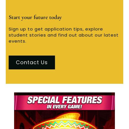
Start your future today
Sign up to get application tips, explore
student stories and find out about our latest
events.
Contact Us