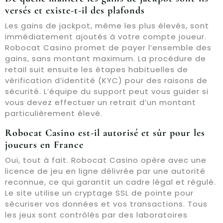
versés et existe-t-il des plafonds
Les gains de jackpot, même les plus élevés, sont
immédiatement ajoutés à votre compte joueur.
Robocat Casino promet de payer l’ensemble des
gains, sans montant maximum. La procédure de
retail suit ensuite les étapes habituelles de
vérification d’identité (KYC) pour des raisons de
sécurité. L’équipe du support peut vous guider si
vous devez effectuer un retrait d’un montant
particulièrement élevé.
Robocat Casino est-il autorisé et sûr pour les
joueurs en France
Oui, tout à fait. Robocat Casino opère avec une
licence de jeu en ligne délivrée par une autorité
reconnue, ce qui garantit un cadre légal et régulé.
Le site utilise un cryptage SSL de pointe pour
sécuriser vos données et vos transactions. Tous
les jeux sont contrôlés par des laboratoires