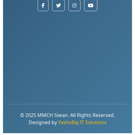
© 2025 MMCH Siwan. All Rights Reserved.
Designed by
YashoRaj IT Solutions