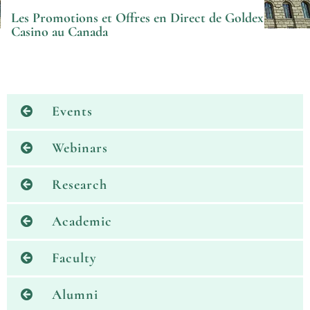
Les Promotions et Offres en Direct de Goldex
Casino au Canada
Events
Webinars
Research
Academic
Faculty
Alumni