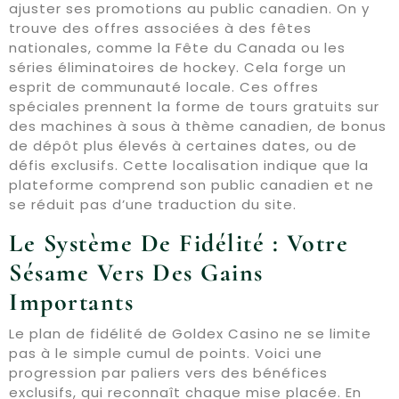
ajuster ses promotions au public canadien. On y
trouve des offres associées à des fêtes
nationales, comme la Fête du Canada ou les
séries éliminatoires de hockey. Cela forge un
esprit de communauté locale. Ces offres
spéciales prennent la forme de tours gratuits sur
des machines à sous à thème canadien, de bonus
de dépôt plus élevés à certaines dates, ou de
défis exclusifs. Cette localisation indique que la
plateforme comprend son public canadien et ne
se réduit pas d’une traduction du site.
Le Système De Fidélité : Votre
Sésame Vers Des Gains
Importants
Le plan de fidélité de Goldex Casino ne se limite
pas à le simple cumul de points. Voici une
progression par paliers vers des bénéfices
exclusifs, qui reconnaît chaque mise placée. En