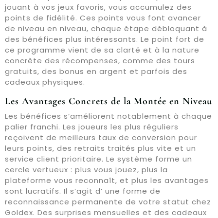
jouant à vos jeux favoris, vous accumulez des
points de fidélité. Ces points vous font avancer
de niveau en niveau, chaque étape débloquant à
des bénéfices plus intéressants. Le point fort de
ce programme vient de sa clarté et à la nature
concrète des récompenses, comme des tours
gratuits, des bonus en argent et parfois des
cadeaux physiques.
Les Avantages Concrets de la Montée en Niveau
Les bénéfices s’améliorent notablement à chaque
palier franchi. Les joueurs les plus réguliers
reçoivent de meilleurs taux de conversion pour
leurs points, des retraits traités plus vite et un
service client prioritaire. Le système forme un
cercle vertueux : plus vous jouez, plus la
plateforme vous reconnaît, et plus les avantages
sont lucratifs. Il s’agit d’ une forme de
reconnaissance permanente de votre statut chez
Goldex. Des surprises mensuelles et des cadeaux