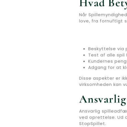
Hvad Bet
Når Spillemyndigheden
love, fra fornuftigt 
Beskyttelse via 
Test af alle spi
Kundernes penge 
Adgang for at k
Disse aspekter er ik
virksomheden kan v
Ansvarlig
Ansvarlig spilleadf
ved oprettelse. Ud 
StopSpillet.