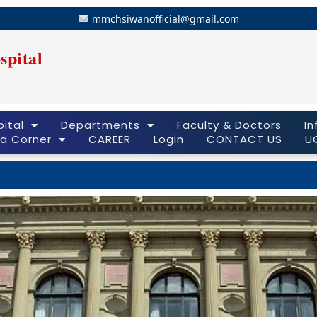
mmchsiwanofficial@gmail.com
spital
ital
Departments
Faculty & Doctors
In
a Corner
CAREER
Login
CONTACT US
U