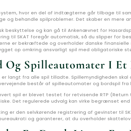
ystem, hvor en del af indtægterne går tilbage til sam
ge og behandle spilproblemer. Det skaber en mere ansv
disk beskyttelse og kan gå til Ankenævnet for Hasardspi
ing til SKAT foregår automatisk, så du slipper for be
rne er bekræftede og overholder danske finansielle r
gget op omkring ansvarligt spil med obligatoriske st
 Og Spilleautomater I Et
er langt fra alle spil tilladte. Spillemyndigheden skal
vervejende består af spilleautomater og bordspil fra
hvert spil er blevet testet for retvisende RTP (Return 
ske. Det regulerede udvalg kan virke begrænset end 
 ting er den selvkørende registrering af gevinster til 
 bureaukrati og garanterer, at du overholder skattelov