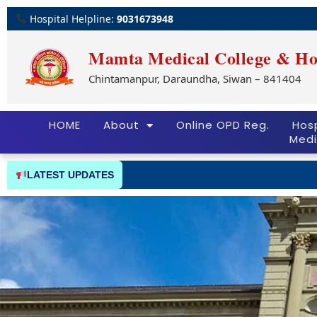
Hospital Helpline:
9031673948
Mamta Medical College & Ho
Chintamanpur, Daraundha, Siwan – 841404
HOME
About
Online OPD Reg.
Hosp
Medi
LATEST UPDATES