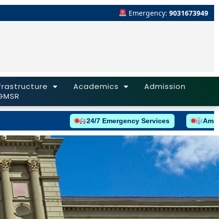
Emergency:
9031673949
frastructure
Academics
Admission
GMSR
24/7 Emergency Services
Ambulance Alw