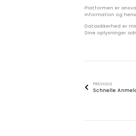
Platformen er ansvar
information og henst
Datasikkerhed er min
Dine oplysninger admi
PREVIOUS
Schnelle Anmeld