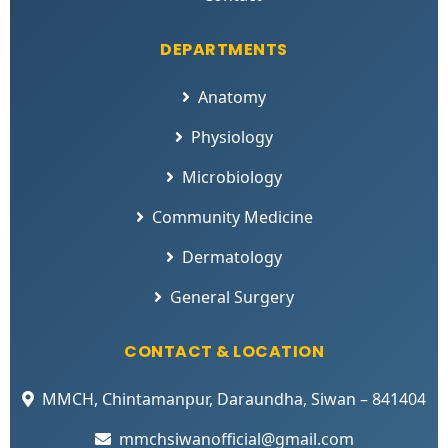
DEPARTMENTS
Anatomy
Physiology
Microbiology
Community Medicine
Dermatology
General Surgery
CONTACT & LOCATION
MMCH, Chintamanpur, Daraundha, Siwan – 841404
mmchsiwanofficial@gmail.com