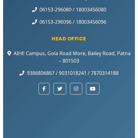
06153-296080 / 18003456080
06153-296096 / 18003456096
HEAD OFFICE
AIHE Campus, Gola Road More, Bailey Road, Patna
– 801503
9386806867 / 9031018241 / 7870314188