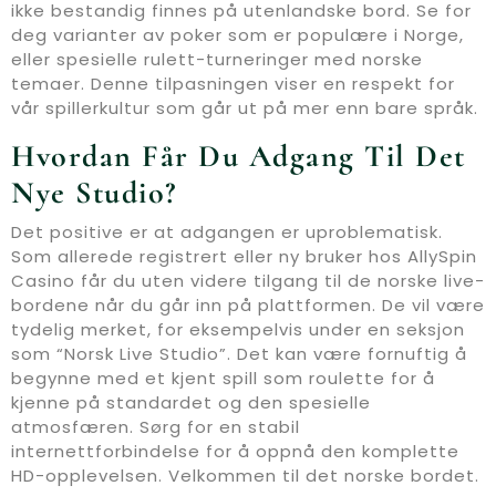
ikke bestandig finnes på utenlandske bord. Se for
deg varianter av poker som er populære i Norge,
eller spesielle rulett-turneringer med norske
temaer. Denne tilpasningen viser en respekt for
vår spillerkultur som går ut på mer enn bare språk.
Hvordan Får Du Adgang Til Det
Nye Studio?
Det positive er at adgangen er uproblematisk.
Som allerede registrert eller ny bruker hos AllySpin
Casino får du uten videre tilgang til de norske live-
bordene når du går inn på plattformen. De vil være
tydelig merket, for eksempelvis under en seksjon
som “Norsk Live Studio”. Det kan være fornuftig å
begynne med et kjent spill som roulette for å
kjenne på standardet og den spesielle
atmosfæren. Sørg for en stabil
internettforbindelse for å oppnå den komplette
HD-opplevelsen. Velkommen til det norske bordet.