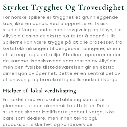
Styrket Trygghet Og Troverdighet
For norske spillere er trygghet et grunnleggende
krav, ikke en bonus. Ved å opprette et fysisk
studio i Norge, under norsk lovgivning og tilsyn, tar
AllySpin Casino et ekstra skritt for å oppnå tillit.
Spillerne kan være trygge på at alle prosesser, fra
kortstokkmiksingen til pengeoverføringene, skjer i
et strengt regulert miljø. Studioet opererer under
de samme lisenskravene som resten av AllySpin,
men den fysiske tilstedeværelsen gir en ekstra
dimensjon av åpenhet. Dette er en sentral del av
et ansvarlig og bærekraftig spillsmarked i Norge.
Hjelper til lokal verdiskaping
En fordel med en lokal etablering som ofte
glemmes, er den økonomiske effekten. Dette
studioet skaper kvalifiserte jobber i Norge, ikke
bare som dealere, men innen teknologi,
produksjon, sikkerhet og kundeservice.