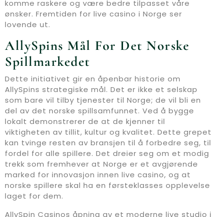
komme raskere og være bedre tilpasset våre
ønsker. Fremtiden for live casino i Norge ser
lovende ut.
AllySpins Mål For Det Norske
Spillmarkedet
Dette initiativet gir en åpenbar historie om
AllySpins strategiske mål. Det er ikke et selskap
som bare vil tilby tjenester til Norge; de vil bli en
del av det norske spillsamfunnet. Ved å bygge
lokalt demonstrerer de at de kjenner til
viktigheten av tillit, kultur og kvalitet. Dette grepet
kan tvinge resten av bransjen til å forbedre seg, til
fordel for alle spillere. Det dreier seg om et modig
trekk som fremhever at Norge er et avgjørende
marked for innovasjon innen live casino, og at
norske spillere skal ha en førsteklasses opplevelse
laget for dem.
AllySpin Casinos åpning av et moderne live studio i