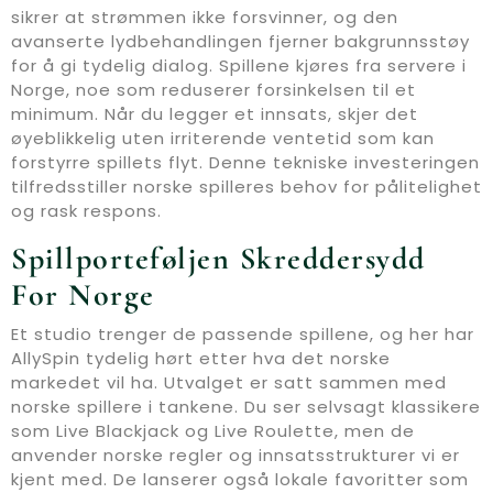
sikrer at strømmen ikke forsvinner, og den
avanserte lydbehandlingen fjerner bakgrunnsstøy
for å gi tydelig dialog. Spillene kjøres fra servere i
Norge, noe som reduserer forsinkelsen til et
minimum. Når du legger et innsats, skjer det
øyeblikkelig uten irriterende ventetid som kan
forstyrre spillets flyt. Denne tekniske investeringen
tilfredsstiller norske spilleres behov for pålitelighet
og rask respons.
Spillporteføljen Skreddersydd
For Norge
Et studio trenger de passende spillene, og her har
AllySpin tydelig hørt etter hva det norske
markedet vil ha. Utvalget er satt sammen med
norske spillere i tankene. Du ser selvsagt klassikere
som Live Blackjack og Live Roulette, men de
anvender norske regler og innsatsstrukturer vi er
kjent med. De lanserer også lokale favoritter som