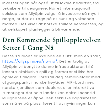
Investeringen når også ut til lokale bedrifter, fra
teknikere til designere. Når et internasjonalt
selskap som AllySpin velger å investere så mye i
Norge, er det et tegn på et sunt og voksende
marked. Det viser at norske spillere verdsettes, og
at selskapet planlegger å bli værende.
Den Kommende Spillopplevelsen
Setter I Gang Nå
Dette studioet er ikke noe en slutt, men en start,
https://allyspinn.eu/no-no/
. Det er trolig at
AllySpin vil benytte denne infrastrukturen til å
lansere eksklusive spill og formater vi ikke har
opplevd tidligere. Forestill deg temakvelder med
utgangspunkt i norske høytider, VIP-bord med
norske kjendiser som dealere, eller interaktive
turneringer der hele landet kan delta i sanntid.
Mulighetene er åpne. Den tekniske kapasiteten
som nå er på plass, fører til at nyvinninger kan