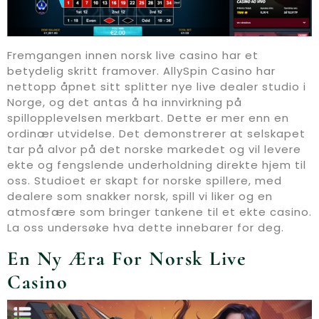
Fremgangen innen norsk live casino har et
betydelig skritt framover. AllySpin Casino har
nettopp åpnet sitt splitter nye live dealer studio i
Norge, og det antas å ha innvirkning på
spillopplevelsen merkbart. Dette er mer enn en
ordinær utvidelse. Det demonstrerer at selskapet
tar på alvor på det norske markedet og vil levere
ekte og fengslende underholdning direkte hjem til
oss. Studioet er skapt for norske spillere, med
dealere som snakker norsk, spill vi liker og en
atmosfære som bringer tankene til et ekte casino.
La oss undersøke hva dette innebarer for deg.
En Ny Æra For Norsk Live
Casino