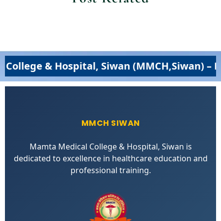
 & Hospital, Siwan (MMCH,Siwan) – Excellen
MMCH SIWAN
Mamta Medical College & Hospital, Siwan is
dedicated to excellence in healthcare education and
professional training.