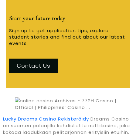
Start your future today
Sign up to get application tips, explore
student stories and find out about our latest
events.
Contact Us
Lucky Dreams Casino Rekisteröidy
Dreams Casino
on suomen pelaajille kohdistettu nettikasino, joka
kokoaa laadukkaan pelitarjonnan erityisiin etuihin.