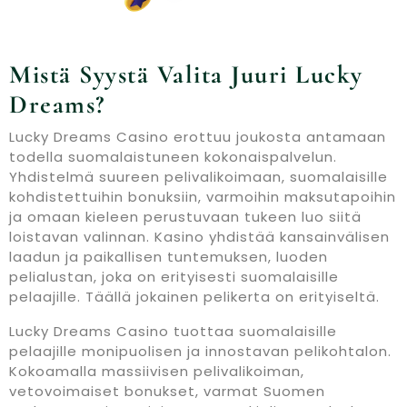
Mistä Syystä Valita Juuri Lucky
Dreams?
Lucky Dreams Casino erottuu joukosta antamaan
todella suomalaistuneen kokonaispalvelun.
Yhdistelmä suureen pelivalikoimaan, suomalaisille
kohdistettuihin bonuksiin, varmoihin maksutapoihin
ja omaan kieleen perustuvaan tukeen luo siitä
loistavan valinnan. Kasino yhdistää kansainvälisen
laadun ja paikallisen tuntemuksen, luoden
pelialustan, joka on erityisesti suomalaisille
pelaajille. Täällä jokainen pelikerta on erityiseltä.
Lucky Dreams Casino tuottaa suomalaisille
pelaajille monipuolisen ja innostavan pelikohtalon.
Kokoamalla massiivisen pelivalikoiman,
vetovoimaiset bonukset, varmat Suomen