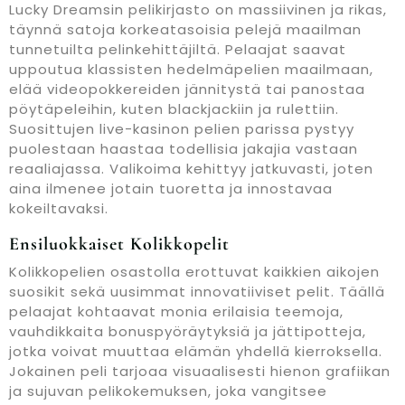
Lucky Dreamsin pelikirjasto on massiivinen ja rikas,
täynnä satoja korkeatasoisia pelejä maailman
tunnetuilta pelinkehittäjiltä. Pelaajat saavat
uppoutua klassisten hedelmäpelien maailmaan,
elää videopokkereiden jännitystä tai panostaa
pöytäpeleihin, kuten blackjackiin ja rulettiin.
Suosittujen live-kasinon pelien parissa pystyy
puolestaan haastaa todellisia jakajia vastaan
reaaliajassa. Valikoima kehittyy jatkuvasti, joten
aina ilmenee jotain tuoretta ja innostavaa
kokeiltavaksi.
Ensiluokkaiset Kolikkopelit
Kolikkopelien osastolla erottuvat kaikkien aikojen
suosikit sekä uusimmat innovatiiviset pelit. Täällä
pelaajat kohtaavat monia erilaisia teemoja,
vauhdikkaita bonuspyöräytyksiä ja jättipotteja,
jotka voivat muuttaa elämän yhdellä kierroksella.
Jokainen peli tarjoaa visuaalisesti hienon grafiikan
ja sujuvan pelikokemuksen, joka vangitsee