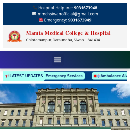
Hospital Helpline:
9031673948
mmchsiwanofficial@gmail.com
Emergency:
9031673949
Mamta Medical College & Hospital
Chintamanpur, Daraundha, Siwan – 841404
LATEST UPDATES
24/7 Emergency Services
Ambulance Always O