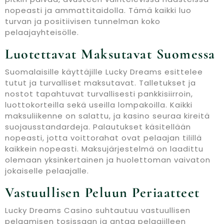
nopeasti ja ammattitaidolla. Tämä kaikki luo
turvan ja positiivisen tunnelman koko
pelaajayhteisölle.
Luotettavat Maksutavat Suomessa
Suomalaisille käyttäjille Lucky Dreams esittelee
tutut ja turvalliset maksutavat. Talletukset ja
nostot tapahtuvat turvallisesti pankkisiirroin,
luottokorteilla sekä useilla lompakoilla. Kaikki
maksuliikenne on salattu, ja kasino seuraa kireitä
suojausstandardeja. Palautukset käsitellään
nopeasti, jotta voittorahat ovat pelaajan tilillä
kaikkein nopeasti. Maksujärjestelmä on laadittu
olemaan yksinkertainen ja huolettoman vaivaton
jokaiselle pelaajalle.
Vastuullisen Peluun Periaatteet
Lucky Dreams Casino suhtautuu vastuullisen
pelaamisen tosissaan ja antaa pelaajilleen