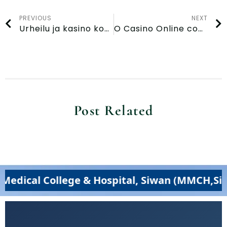
PREVIOUS
NEXT
Urheilu ja kasino kohtaavat: Slotoro Casino yhdistää vedonlyöntikokemukset Suomessa
O Casino Online com Pagamentos Mais Rápidos em Portugal é o OscarSpin Casino
Post Related
College & Hospital, Siwan (MMCH,Siwan) – E