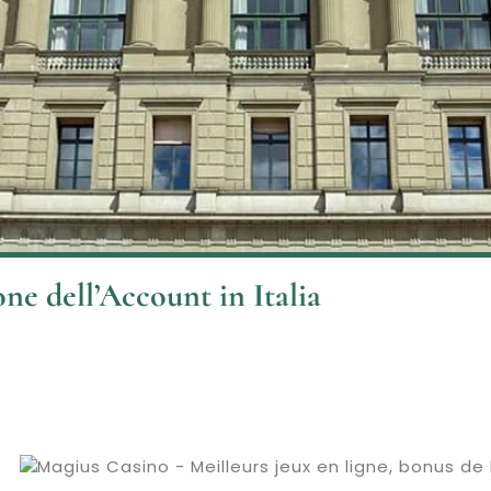
ne dell’Account in Italia