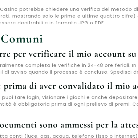
us Casino potrebbe chiedere una verifica del metodo d
rati, mostrando solo le prime e ultime quattro cifre) 
sere decifrabili e in formato JPG o PDF.
e Comuni
re per verificare il mio account s
lmente completa le verifiche in 24-48 ore feriali. In
il di avviso quando il processo è concluso. Spedisci do
 prima di aver convalidato il mio 
e puoi fare login, visionare i giochi e anche depositare
entità è obbligatoria prima di ogni prelievo di premi. 
documenti sono ammessi per la attes
ta conti (luce, gas, acqua, telefono fisso o internet