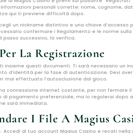
iale di Magius Casino e premi sul pulsante “Registrati” 
 informazioni personali corrette: nome, cognome, data 
zza qui ti previene difficoltà dopo.
gli un nickname distintivo e una chiave d’accesso prot
necessario confermare i Regolamento e le norme sulla 
l passo successivo, la verifica.
 Per La Registrazione
i insieme questi documenti. Ti sarà necessario un ind
o d’identità per la fase di autenticazione. Devi aver
r mai effettuato l’autosclusione dal gioco.
una connessione internet costante, per non fermare il
 di pagamento preferenziale, ma lo regolerai dopo av
one sarà immediata.
dare I File A Magius Cas
. Accedi al tuo account Magius Casino e recati nella s