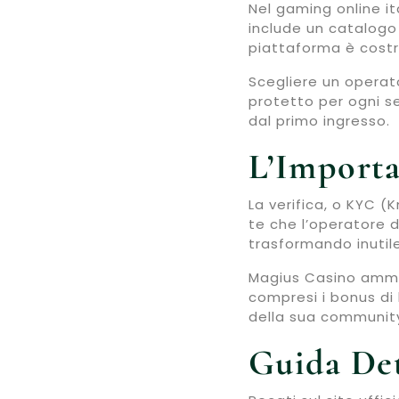
Nel gaming online it
include un catalogo r
piattaforma è costru
Scegliere un operat
protetto per ogni se
dal primo ingresso.
L’Importa
La verifica, o KYC (
te che l’operatore da
trasformando inutile
Magius Casino ammin
compresi i bonus di 
della sua community 
Guida Det