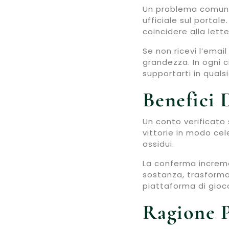
Un problema comune 
ufficiale sul portale
coincidere alla lette
Se non ricevi l’email
grandezza. In ogni c
supportarti in qualsi
Benefici 
Un conto verificato s
vittorie in modo cel
assidui.
La conferma incremen
sostanza, trasforma 
piattaforma di gioc
Ragione P