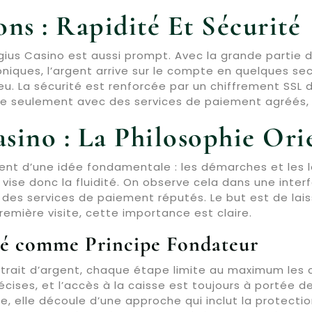
ons : Rapidité Et Sécurité
gius Casino est aussi prompt. Avec la grande partie
roniques, l’argent arrive sur le compte en quelques 
eu. La sécurité est renforcée par un chiffrement SSL 
e seulement avec des services de paiement agréés, 
sino : La Philosophie Ori
ent d’une idée fondamentale : les démarches et les l
vise donc la fluidité. On observe cela dans une inter
des services de paiement réputés. Le but est de laiss
première visite, cette importance est claire.
ité comme Principe Fondateur
retrait d’argent, chaque étape limite au maximum les cli
écises, et l’accès à la caisse est toujours à portée 
re, elle découle d’une approche qui inclut la protectio