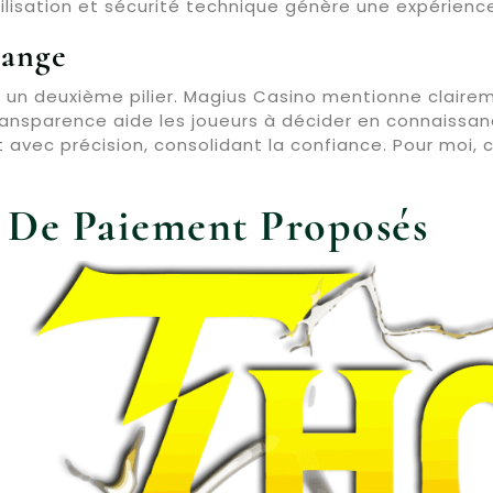
tilisation et sécurité technique génère une expérienc
hange
un deuxième pilier. Magius Casino mentionne clairemen
ransparence aide les joueurs à décider en connaissanc
t avec précision, consolidant la confiance. Pour moi,
 De Paiement Proposés