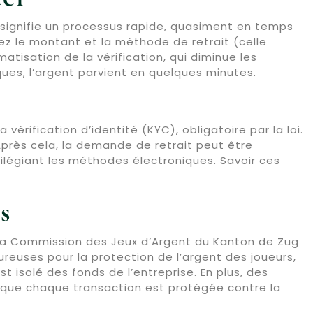
l signifie un processus rapide, quasiment en temps
uez le montant et la méthode de retrait (celle
atisation de la vérification, qui diminue les
ques, l’argent parvient en quelques minutes.
 vérification d’identité (KYC), obligatoire par la loi.
 Après cela, la demande de retrait peut être
ivilégiant les méthodes électroniques. Savoir ces
s
e la Commission des Jeux d’Argent du Kanton de Zug
ureuses pour la protection de l’argent des joueurs,
t isolé des fonds de l’entreprise. En plus, des
 que chaque transaction est protégée contre la