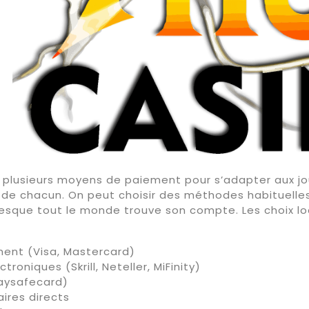
 plusieurs moyens de paiement pour s’adapter aux jou
 de chacun. On peut choisir des méthodes habituelles
presque tout le monde trouve son compte. Les choix l
ent (Visa, Mastercard)
ctroniques (Skrill, Neteller, MiFinity)
aysafecard)
ires directs