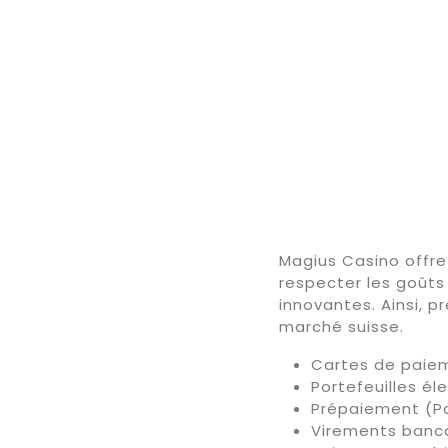
Magius Casino offre
respecter les goûts
innovantes. Ainsi, 
marché suisse.
Cartes de paiem
Portefeuilles éle
Prépaiement (P
Virements banca