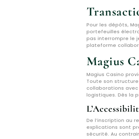
Transacti
Pour les dépôts, Ma
portefeuilles élect
pas interrompre le j
plateforme collabor
Magius Ca
Magius Casino provi
Toute son structure 
collaborations avec 
logistiques. Dès la 
L’Accessibil
De l’inscription au 
explications sont pr
sécurité. Au contrai