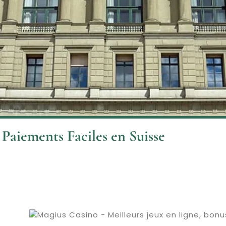
 Paiements Faciles en Suisse