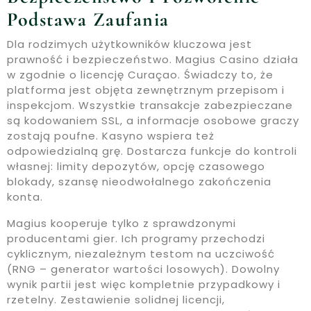
Podstawa Zaufania
Dla rodzimych użytkowników kluczowa jest
prawność i bezpieczeństwo. Magius Casino działa
w zgodnie o licencję Curaçao. Świadczy to, że
platforma jest objęta zewnętrznym przepisom i
inspekcjom. Wszystkie transakcje zabezpieczane
są kodowaniem SSL, a informacje osobowe graczy
zostają poufne. Kasyno wspiera też
odpowiedzialną grę. Dostarcza funkcje do kontroli
własnej: limity depozytów, opcję czasowego
blokady, szansę nieodwołalnego zakończenia
konta.
Magius kooperuje tylko z sprawdzonymi
producentami gier. Ich programy przechodzi
cyklicznym, niezależnym testom na uczciwość
(RNG – generator wartości losowych). Dowolny
wynik partii jest więc kompletnie przypadkowy i
rzetelny. Zestawienie solidnej licencji,