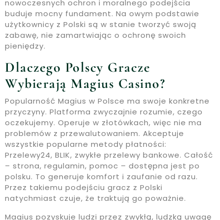
nowoczesnych ochron i moralnego podejścia
buduje mocny fundament. Na owym podstawie
użytkownicy z Polski są w stanie tworzyć swoją
zabawę, nie zamartwiając o ochronę swoich
pieniędzy.
Dlaczego Polscy Gracze
Wybierają Magius Casino?
Popularność Magius w Polsce ma swoje konkretne
przyczyny. Platforma zwyczajnie rozumie, czego
oczekujemy. Operuje w złotówkach, więc nie ma
problemów z przewalutowaniem. Akceptuje
wszystkie popularne metody płatności:
Przelewy24, BLIK, zwykłe przelewy bankowe. Całość
– strona, regulamin, pomoc – dostępna jest po
polsku. To generuje komfort i zaufanie od razu.
Przez takiemu podejściu gracz z Polski
natychmiast czuje, że traktują go poważnie.
Magius pozyskuje ludzi przez zwykłą, ludzką uwagę