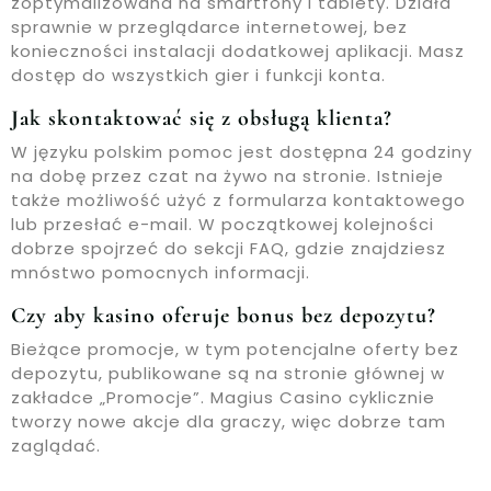
zoptymalizowana na smartfony i tablety. Działa
sprawnie w przeglądarce internetowej, bez
konieczności instalacji dodatkowej aplikacji. Masz
dostęp do wszystkich gier i funkcji konta.
Jak skontaktować się z obsługą klienta?
W języku polskim pomoc jest dostępna 24 godziny
na dobę przez czat na żywo na stronie. Istnieje
także możliwość użyć z formularza kontaktowego
lub przesłać e-mail. W początkowej kolejności
dobrze spojrzeć do sekcji FAQ, gdzie znajdziesz
mnóstwo pomocnych informacji.
Czy aby kasino oferuje bonus bez depozytu?
Bieżące promocje, w tym potencjalne oferty bez
depozytu, publikowane są na stronie głównej w
zakładce „Promocje”. Magius Casino cyklicznie
tworzy nowe akcje dla graczy, więc dobrze tam
zaglądać.