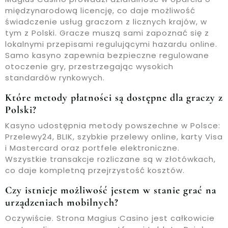
międzynarodową licencję, co daje możliwość
świadczenie usług graczom z licznych krajów, w
tym z Polski. Gracze muszą sami zapoznać się z
lokalnymi przepisami regulującymi hazardu online.
Samo kasyno zapewnia bezpieczne regulowane
otoczenie gry, przestrzegając wysokich
standardów rynkowych.
Które metody płatności są dostępne dla graczy z
Polski?
Kasyno udostępnia metody powszechne w Polsce:
Przelewy24, BLIK, szybkie przelewy online, karty Visa
i Mastercard oraz portfele elektroniczne.
Wszystkie transakcje rozliczane są w złotówkach,
co daje kompletną przejrzystość kosztów.
Czy istnieje możliwość jestem w stanie grać na
urządzeniach mobilnych?
Oczywiście. Strona Magius Casino jest całkowicie