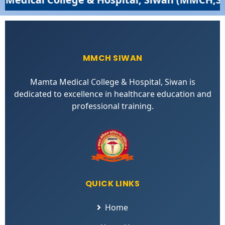
MMCH SIWAN
Mamta Medical College & Hospital, Siwan is
dedicated to excellence in healthcare education and
professional training.
QUICK LINKS
Home