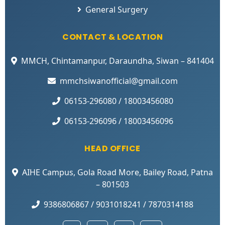
General Surgery
CONTACT & LOCATION
MMCH, Chintamanpur, Daraundha, Siwan – 841404
mmchsiwanofficial@gmail.com
06153-296080 / 18003456080
06153-296096 / 18003456096
HEAD OFFICE
AIHE Campus, Gola Road More, Bailey Road, Patna
– 801503
9386806867 / 9031018241 / 7870314188