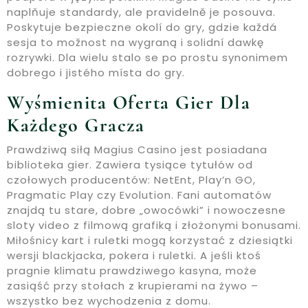
naplňuje standardy, ale pravidelně je posouva.
Poskytuje bezpieczne okolí do gry, gdzie každá
sesja to možnost na wygraną i solidní dawkę
rozrywki. Dla wielu stalo se po prostu synonimem
dobrego i jistého místa do gry.
Wyśmienita Oferta Gier Dla
Każdego Gracza
Prawdziwą siłą Magius Casino jest posiadana
biblioteka gier. Zawiera tysiące tytułów od
czołowych producentów: NetEnt, Play’n GO,
Pragmatic Play czy Evolution. Fani automatów
znajdą tu stare, dobre „owocówki” i nowoczesne
sloty video z filmową grafiką i złożonymi bonusami.
Miłośnicy kart i ruletki mogą korzystać z dziesiątki
wersji blackjacka, pokera i ruletki. A jeśli ktoś
pragnie klimatu prawdziwego kasyna, może
zasiąść przy stołach z krupierami na żywo –
wszystko bez wychodzenia z domu.