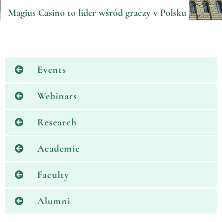
Magius Casino to lider wśród graczy v Polsku
Events
Webinars
Research
Academic
Faculty
Alumni