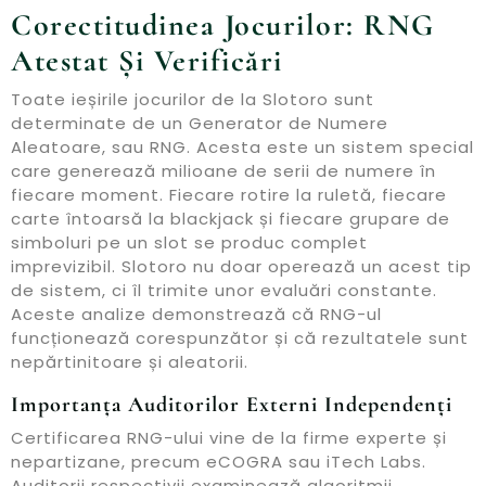
Corectitudinea Jocurilor: RNG
Atestat Și Verificări
Toate ieșirile jocurilor de la Slotoro sunt
determinate de un Generator de Numere
Aleatoare, sau RNG. Acesta este un sistem special
care generează milioane de serii de numere în
fiecare moment. Fiecare rotire la ruletă, fiecare
carte întoarsă la blackjack și fiecare grupare de
simboluri pe un slot se produc complet
imprevizibil. Slotoro nu doar operează un acest tip
de sistem, ci îl trimite unor evaluări constante.
Aceste analize demonstrează că RNG-ul
funcționează corespunzător și că rezultatele sunt
nepărtinitoare și aleatorii.
Importanța Auditorilor Externi Independenți
Certificarea RNG-ului vine de la firme experte și
nepartizane, precum eCOGRA sau iTech Labs.
Auditorii respectivii examinează algoritmii