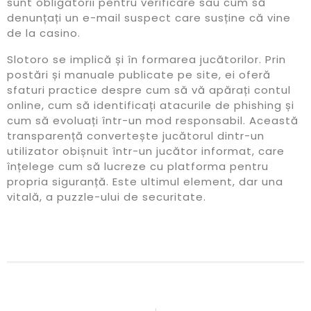
sunt obligatorii pentru verificare sau cum să
denunțați un e-mail suspect care susține că vine
de la casino.
Slotoro se implică și în formarea jucătorilor. Prin
postări și manuale publicate pe site, ei oferă
sfaturi practice despre cum să vă apărați contul
online, cum să identificați atacurile de phishing și
cum să evoluați într-un mod responsabil. Această
transparență convertește jucătorul dintr-un
utilizator obișnuit într-un jucător informat, care
înțelege cum să lucreze cu platforma pentru
propria siguranță. Este ultimul element, dar una
vitală, a puzzle-ului de securitate.