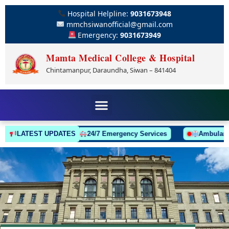
Hospital Helpline:
9031673948
mmchsiwanofficial@gmail.com
Emergency:
9031673949
Mamta Medical College & Hospital
Chintamanpur, Daraundha, Siwan – 841404
LATEST UPDATES
24/7 Emergency Services
Ambulance Alw