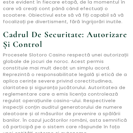
este evident în fiecare etapă, de la momentul în
care vă creați cont până când efectuați o
scoatere. Obiectivul este să vă fiți capabil să vă
focalizați pe divertisment, fără îngrijorări inutile.
Cadrul De Securitate: Autorizare
Și Control
Procesele Slotoro Casino respectă unei autorizații
globale de jocuri de noroc. Acest permis
constituie mai mult decât un simplu acord.
Reprezintă o responsabilitate legală și etică de a
aplica cerințe severe privind corectitudinea,
claritatea și siguranța jucătorului. Autoritatea de
reglementare care a emis licența controlează
regulat operațiunile casino-ului. Respectivele
inspecții conțin auditul generatorului de numere
aleatoare și al măsurilor de prevenire a spălării
banilor. În cazul jucătorilor români, asta semnifică
că participă pe o sistem care răspunde în fața