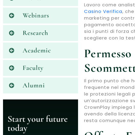
Lavoro come analist
Casino Verifica
, che
Webinars
marketing per contro
pagamento accettati 
sia i punti di forza 
Research
scegliere con la tes
Permesso 
Academic
Scommetti
Faculty
Il primo punto che 
Alumni
frequente nel mondo
le protezioni legali
un’autorizzazione sv
CrownPlay impiega la
avendo della licenza 
Start your future
resta comunque nece
today