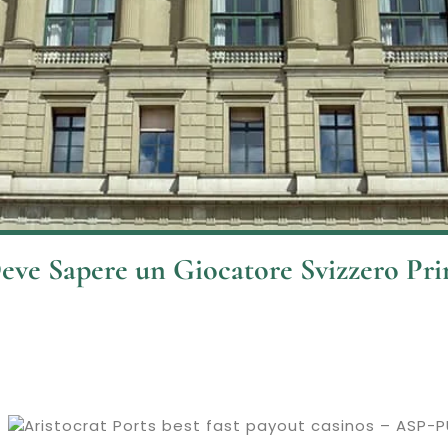
eve Sapere un Giocatore Svizzero Pri