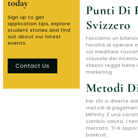
today
Punti Di 
Sign up to get
Svizzero
application tips, explore
student stories and find
out about our latest
Facciamo un bilancio.
events.
facoltà di operare i
cui meditare toccano
clausole dei incenti
stesso regga bene il
Contact Us
marketing.
Metodi Di
Per chi si diverte d
metodi di pagamento 
MiFinity. È una cara
cambio valuta. I ter
mercato. Ti è oppor
bankroll.