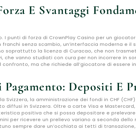
Forza E Svantaggi Fondame
 I punti di forza di CrownPlay Casino per un giocatore s
n franchi senza scambio, un’interfaccia moderna e il ser
 soprattutto la licenza di Curacao, che non trasmette
vi, che vanno studiati con cura per non incorrere in s
 confronto, ma che richiede all’giocatore di essere in
 Pagamento: Depositi E P
alla Svizzera, la amministrazione dei fondi in CHF (CH
diffusi in Svizzera. Oltre a carte Visa e Mastercard, 
tteristica positiva che si possa depositare e prelevare
mini per ricevere un prelievo variano a seconda dello
tuno sempre dare un’occhiata ai tetti di transazione,