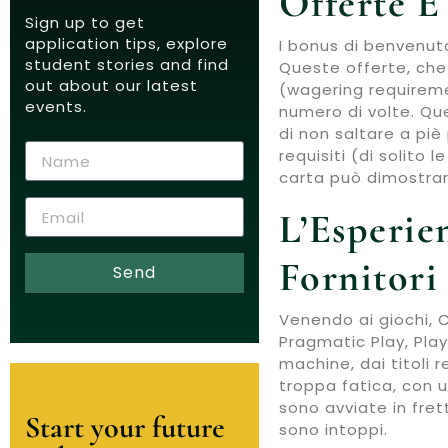
Offerte E
Sign up to get
application tips, explore
I bonus di benvenuto
student stories and find
Queste offerte, che
out about our latest
(wagering requireme
events.
numero di volte. Qu
di non saltare a piè
requisiti (di solito
carta può dimostrars
L’Esperie
Fornitori
Send
Venendo ai giochi, 
Pragmatic Play, Pla
machine, dai titoli r
troppa fatica, con un
sono avviate in fret
Start your future
sono intoppi.