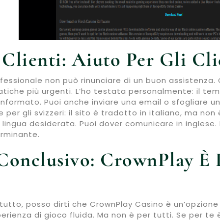
Clienti: Aiuto Per Gli Cli
fessionale non può rinunciare di un buon assistenza. 
matiche più urgenti. L’ho testata personalmente: il t
 informato. Puoi anche inviare una email o sfogliare
 per gli svizzeri: il sito è tradotto in italiano, ma no
a lingua desiderata. Puoi dover comunicare in inglese. 
erminante.
Conclusivo: CrownPlay È 
utto, posso dirti che CrownPlay Casino è un’opzione d
perienza di gioco fluida. Ma non è per tutti. Se per 