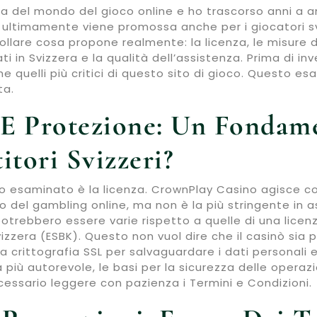
a del mondo del gioco online e ho trascorso anni a
 ultimamente viene promossa anche per i giocatori svi
llare cosa propone realmente: la licenza, le misure di
in Svizzera e la qualità dell’assistenza. Prima di inve
che quelli più critici di questo sito di gioco. Questo e
ta.
E Protezione: Un Fondame
tori Svizzeri?
ho esaminato è la licenza. CrownPlay Casino agisce 
 del gambling online, ma non è la più stringente in 
 potrebbero essere varie rispetto a quelle di una lic
izzera (ESBK). Questo non vuol dire che il casinò sia p
 crittografia SSL per salvaguardare i dati personali e
più autorevole, le basi per la sicurezza delle operazio
ssario leggere con pazienza i Termini e Condizioni.