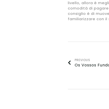
livello, allora è meg
comodità di pagare i
consiglio è di muove
familiarizzare con 
PREVIOUS