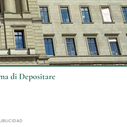
ma di Depositare