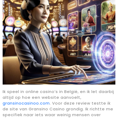
Ik speel in online casino’s in België, en ik let daarbij
altijd op hoe een website aanvoelt,
gransinocasinoo.com
. Voor deze review testte ik
de site van Gransino Casino grondig. Ik richtte me
specifiek naar iets waar weinig mensen over