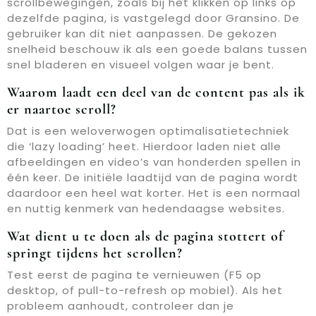
scrollbewegingen, zoals bij het klikken op links op
dezelfde pagina, is vastgelegd door Gransino. De
gebruiker kan dit niet aanpassen. De gekozen
snelheid beschouw ik als een goede balans tussen
snel bladeren en visueel volgen waar je bent.
Waarom laadt een deel van de content pas als ik
er naartoe scroll?
Dat is een weloverwogen optimalisatietechniek
die ‘lazy loading’ heet. Hierdoor laden niet alle
afbeeldingen en video’s van honderden spellen in
één keer. De initiële laadtijd van de pagina wordt
daardoor een heel wat korter. Het is een normaal
en nuttig kenmerk van hedendaagse websites.
Wat dient u te doen als de pagina stottert of
springt tijdens het scrollen?
Test eerst de pagina te vernieuwen (F5 op
desktop, of pull-to-refresh op mobiel). Als het
probleem aanhoudt, controleer dan je