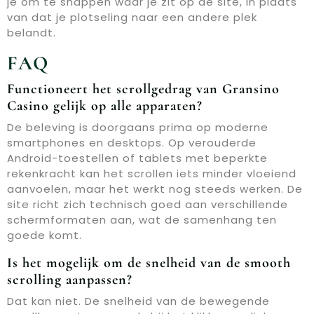
je om te snappen waar je zit op de site, in plaats
van dat je plotseling naar een andere plek
belandt.
FAQ
Functioneert het scrollgedrag van Gransino
Casino gelijk op alle apparaten?
De beleving is doorgaans prima op moderne
smartphones en desktops. Op verouderde
Android-toestellen of tablets met beperkte
rekenkracht kan het scrollen iets minder vloeiend
aanvoelen, maar het werkt nog steeds werken. De
site richt zich technisch goed aan verschillende
schermformaten aan, wat de samenhang ten
goede komt.
Is het mogelijk om de snelheid van de smooth
scrolling aanpassen?
Dat kan niet. De snelheid van de bewegende