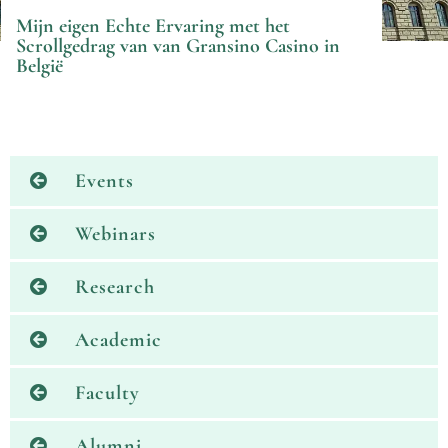
Mijn eigen Echte Ervaring met het
Scrollgedrag van van Gransino Casino in
België
Events
Webinars
Research
Academic
Faculty
Alumni