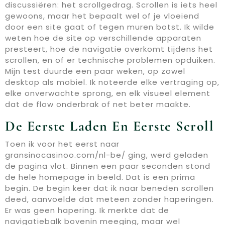
discussiëren: het scrollgedrag. Scrollen is iets heel
gewoons, maar het bepaalt wel of je vloeiend
door een site gaat of tegen muren botst. Ik wilde
weten hoe de site op verschillende apparaten
presteert, hoe de navigatie overkomt tijdens het
scrollen, en of er technische problemen opduiken.
Mijn test duurde een paar weken, op zowel
desktop als mobiel. Ik noteerde elke vertraging op,
elke onverwachte sprong, en elk visueel element
dat de flow onderbrak of net beter maakte.
De Eerste Laden En Eerste Scroll
Toen ik voor het eerst naar
gransinocasinoo.com/nl-be/ ging, werd geladen
de pagina vlot. Binnen een paar seconden stond
de hele homepage in beeld. Dat is een prima
begin. De begin keer dat ik naar beneden scrollen
deed, aanvoelde dat meteen zonder haperingen.
Er was geen hapering. Ik merkte dat de
navigatiebalk bovenin meeging, maar wel