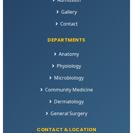
Gallery
Contact
DEPARTMENTS
Anatomy
Physiology
Microbiology
Community Medicine
Dermatology
General Surgery
CONTACT & LOCATION