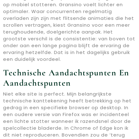
op mobiel stotteren. Gransino voelt lichter en
optimaler. Waar concurrenten regelmatig
overladen zijn zijn met flitsende animaties die het
scrollen vertragen, kiest Gransino voor een meer
terughoudende, doelgerichte aanpak. Het
grootste verschil is de consistentie: van boven tot
onder aan een lange pagina blijft de ervaring de
ervaring hetzelfde. Dat is in het dagelijks gebruik
een duidelijk voordeel.
Technische Aandachtspunten En
Aandachtspunten
Niet elke site is perfect. Mijn belangrijkste
technische kanttekening heeft betrekking op het
gedrag in een specifieke browser op desktop. In
een oudere versie van Firefox was er incidenteel
een lichte stotter wanneer ik razendsnel door de
spelcollectie bladerde. In Chrome of Edge kon ik
dit niet reproduceren. Bovendien zou de ‘terug