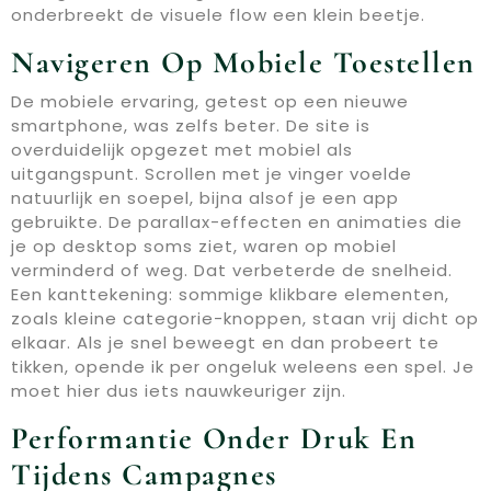
onderbreekt de visuele flow een klein beetje.
Navigeren Op Mobiele Toestellen
De mobiele ervaring, getest op een nieuwe
smartphone, was zelfs beter. De site is
overduidelijk opgezet met mobiel als
uitgangspunt. Scrollen met je vinger voelde
natuurlijk en soepel, bijna alsof je een app
gebruikte. De parallax-effecten en animaties die
je op desktop soms ziet, waren op mobiel
verminderd of weg. Dat verbeterde de snelheid.
Een kanttekening: sommige klikbare elementen,
zoals kleine categorie-knoppen, staan vrij dicht op
elkaar. Als je snel beweegt en dan probeert te
tikken, opende ik per ongeluk weleens een spel. Je
moet hier dus iets nauwkeuriger zijn.
Performantie Onder Druk En
Tijdens Campagnes