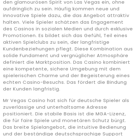
den glamourösen Spirit von Las Vegas ein, ohne
aufdringlich zu sein. Häufig kommen neue und
innovative Spiele dazu, die das Angebot attraktiv
halten. Viele Spieler schätzen das Engagement
des Casinos in sozialen Medien und durch exklusive
Promotionen. Es bildet sich das Gefühl, Teil eines
aktiven Spielclubs zu sein, der langfristige
Kundenbeziehungen pflegt. Diese Kombination aus
solide Fundament und vergnüglicher Atmosphäre
definiert die Marktposition. Das Casino kombiniert
eine kompetente, sichere Umgebung mit dem
spielerischen Charme und der Begeisterung eines
echten Casino-Besuchs. Das fördert die Bindung
der Kunden langfristig.
Mr Vegas Casino hat sich für deutsche Spieler als
zuverlässige und unterhaltsame Adresse
positioniert. Die stabile Basis ist die MGA-Lizenz,
die für faire Spiele und monetären Schutz bürgt.
Das breite Spielangebot, die intuitive Bedienung
und der beständige deutschsprachige Support