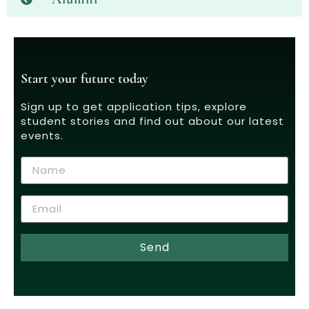
Start your future today
Sign up to get application tips, explore
student stories and find out about our latest
events.
Send