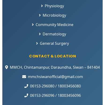
Physiology
Microbiology
Community Medicine
Dermatology
General Surgery
CONTACT & LOCATION
MMCH, Chintamanpur, Daraundha, Siwan – 841404
mmchsiwanofficial@gmail.com
06153-296080 / 18003456080
06153-296096 / 18003456096