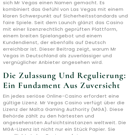
sich Mr Vegas einen Namen gemacht. Es
kombiniert das Gefühl von Las Vegas mit einem
klaren Schwerpunkt auf Sicherheitsstandards und
faire Spiele. Seit dem Launch glänzt das Casino
mit einer lizenzrechtlich geprüften Plattform,
einem breiten Spielangebot und einem
Kundendienst, der ebenfalls auf Deutsch
erreichbar ist. Dieser Beitrag zeigt, warum Mr
Vegas in Deutschland als zuverlässiger und
vergnüglicher Anbieter angesehen wird.
Die Zulassung Und Regulierung:
Ein Fundament Aus Zuversicht
Ein jedes seriöse Online-Casino erfordert eine
gültige Lizenz. Mr Vegas Casino verfügt über die
Lizenz der Malta Gaming Authority (MGA). Diese
Behörde zählt zu den härtesten und
angesehensten Aufsichtsinstanzen weltweit. Die
MGA-Lizenz ist nicht nur ein Stück Papier. Sie