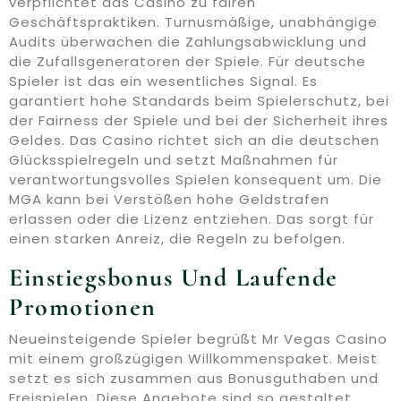
verpflichtet das Casino zu fairen
Geschäftspraktiken. Turnusmäßige, unabhängige
Audits überwachen die Zahlungsabwicklung und
die Zufallsgeneratoren der Spiele. Für deutsche
Spieler ist das ein wesentliches Signal. Es
garantiert hohe Standards beim Spielerschutz, bei
der Fairness der Spiele und bei der Sicherheit ihres
Geldes. Das Casino richtet sich an die deutschen
Glücksspielregeln und setzt Maßnahmen für
verantwortungsvolles Spielen konsequent um. Die
MGA kann bei Verstößen hohe Geldstrafen
erlassen oder die Lizenz entziehen. Das sorgt für
einen starken Anreiz, die Regeln zu befolgen.
Einstiegsbonus Und Laufende
Promotionen
Neueinsteigende Spieler begrüßt Mr Vegas Casino
mit einem großzügigen Willkommenspaket. Meist
setzt es sich zusammen aus Bonusguthaben und
Freispielen. Diese Angebote sind so gestaltet,