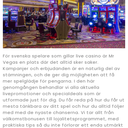
För svenska spelare som gillar live casino är Mr
Vegas en plats där det alltid sker saker.
Kampanjer och erbjudanden är en naturlig del av
stämningen, och de ger dig möjligheten att få
mer spelglädje för pengarna. I den här
genomgången behandlar vi alla aktuella
livepromotioner och specialdeals som är
utformade just för dig. Du får reda på hur du får ut
mesta tänkbara av ditt spel och hur du alltid följer
med med de nyaste chanserna. Vi tar allt från
välkomstbonusen till lojalitetsprogrammet, med
praktiska tips så du inte förlorar ett enda utmärkt