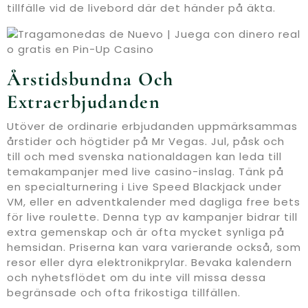
tillfälle vid de livebord där det händer på äkta.
Årstidsbundna Och
Extraerbjudanden
Utöver de ordinarie erbjudanden uppmärksammas
årstider och högtider på Mr Vegas. Jul, påsk och
till och med svenska nationaldagen kan leda till
temakampanjer med live casino-inslag. Tänk på
en specialturnering i Live Speed Blackjack under
VM, eller en adventkalender med dagliga free bets
för live roulette. Denna typ av kampanjer bidrar till
extra gemenskap och är ofta mycket synliga på
hemsidan. Priserna kan vara varierande också, som
resor eller dyra elektronikprylar. Bevaka kalendern
och nyhetsflödet om du inte vill missa dessa
begränsade och ofta frikostiga tillfällen.