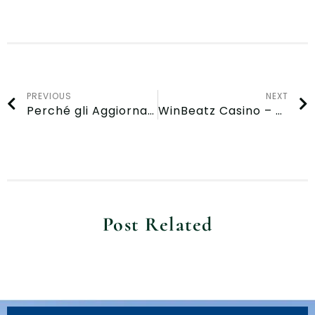
PREVIOUS
NEXT
Perché gli Aggiornamenti dei Termini di CrownPlay Casino Ti Risultano Notificati Nel giusto modo? L’Utente Svizzero Oculato
WinBeatz Casino – Spiele, gewinne und feiere mit Casino-Aktionen in Österreich
Post Related