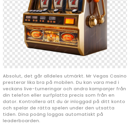
Absolut, det går alldeles utmärkt. Mr Vegas Casino
presterar lika bra på mobilen. Du kan vara med i
veckans live-turneringar och andra kampanjer från
din telefon eller surfplatta precis som från en
dator. Kontrollera att du är inloggad på ditt konto
och spelar de rätta spelen under den utsatta
tiden. Dina poäng loggas automatiskt på
leaderboarden.