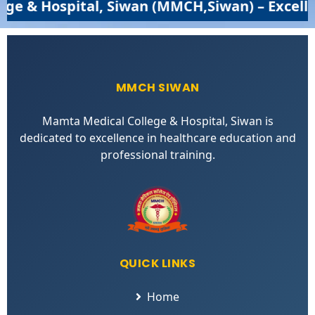
ital, Siwan (MMCH,Siwan) – Excellence in M
MMCH SIWAN
Mamta Medical College & Hospital, Siwan is
dedicated to excellence in healthcare education and
professional training.
QUICK LINKS
Home