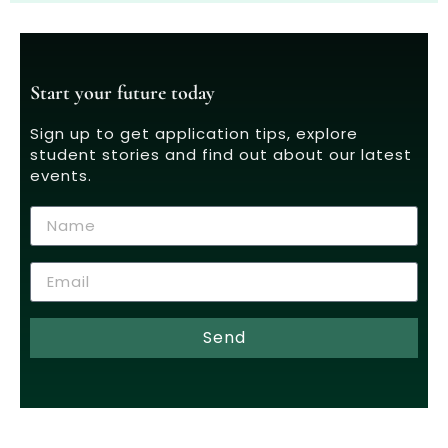
Start your future today
Sign up to get application tips, explore
student stories and find out about our latest
events.
Send