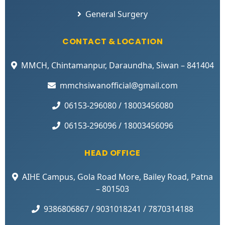
General Surgery
CONTACT & LOCATION
MMCH, Chintamanpur, Daraundha, Siwan – 841404
mmchsiwanofficial@gmail.com
06153-296080 / 18003456080
06153-296096 / 18003456096
HEAD OFFICE
AIHE Campus, Gola Road More, Bailey Road, Patna
– 801503
9386806867 / 9031018241 / 7870314188