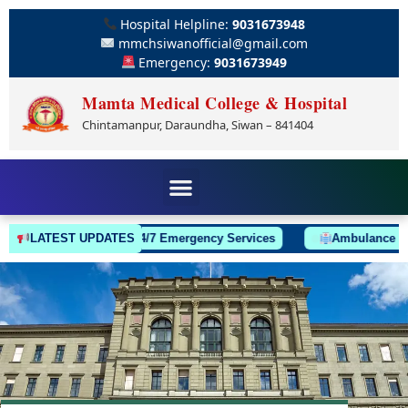
Hospital Helpline:
9031673948
mmchsiwanofficial@gmail.com
Emergency:
9031673949
Mamta Medical College & Hospital
Chintamanpur, Daraundha, Siwan – 841404
LATEST UPDATES
24/7 Emergency Services
Ambulance Always 