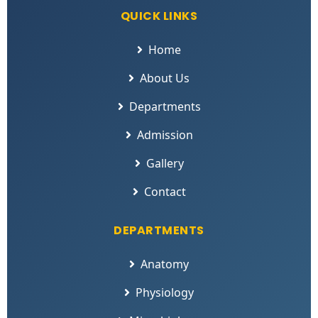
QUICK LINKS
Home
About Us
Departments
Admission
Gallery
Contact
DEPARTMENTS
Anatomy
Physiology