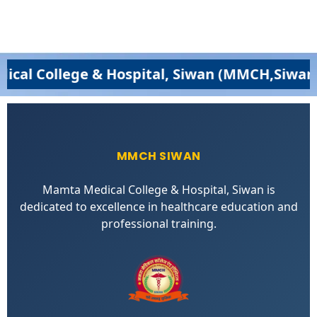
ge & Hospital, Siwan (MMCH,Siwan) – Excell
MMCH SIWAN
Mamta Medical College & Hospital, Siwan is
dedicated to excellence in healthcare education and
professional training.