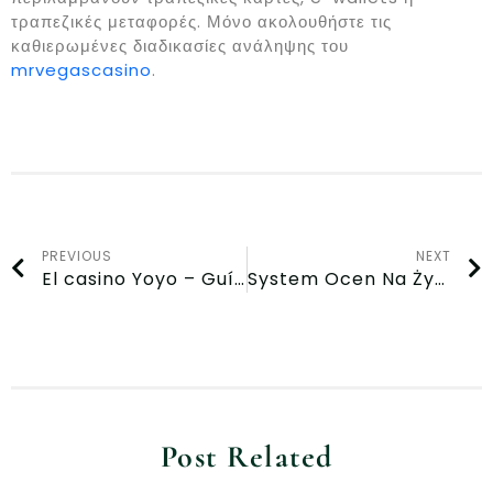
τραπεζικές μεταφορές. Μόνο ακολουθήστε τις
καθιερωμένες διαδικασίες ανάληψης του
mrvegascasino
.
PREVIOUS
NEXT
El casino Yoyo – Guía Completa de Seguridad: ¿Es Fiable Ingresar Dinero?
System Ocen Na Żywo: AllySpin Casino Daje Polsce Oceniać na Gry
Post Related