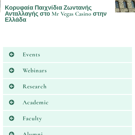
Κορυφαία Παιχνίδια Ζωντανής
Ανταλλαγής στο Mr Vegas Casino στην
Ελλάδα
Events
Webinars
Research
Academic
Faculty
Alumni