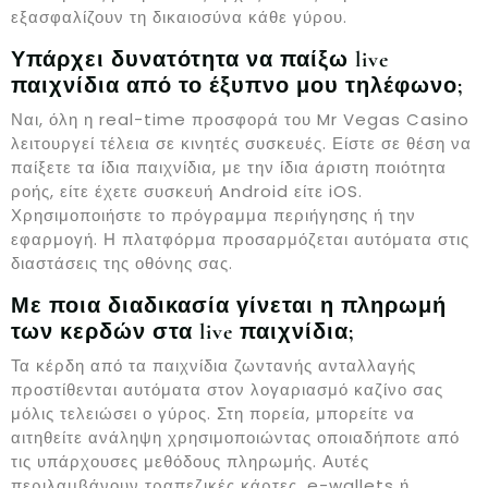
εξασφαλίζουν τη δικαιοσύνα κάθε γύρου.
Υπάρχει δυνατότητα να παίξω live
παιχνίδια από το έξυπνο μου τηλέφωνο;
Ναι, όλη η real-time προσφορά του Mr Vegas Casino
λειτουργεί τέλεια σε κινητές συσκευές. Είστε σε θέση να
παίξετε τα ίδια παιχνίδια, με την ίδια άριστη ποιότητα
ροής, είτε έχετε συσκευή Android είτε iOS.
Χρησιμοποιήστε το πρόγραμμα περιήγησης ή την
εφαρμογή. Η πλατφόρμα προσαρμόζεται αυτόματα στις
διαστάσεις της οθόνης σας.
Με ποια διαδικασία γίνεται η πληρωμή
των κερδών στα live παιχνίδια;
Τα κέρδη από τα παιχνίδια ζωντανής ανταλλαγής
προστίθενται αυτόματα στον λογαριασμό καζίνο σας
μόλις τελειώσει ο γύρος. Στη πορεία, μπορείτε να
αιτηθείτε ανάληψη χρησιμοποιώντας οποιαδήποτε από
τις υπάρχουσες μεθόδους πληρωμής. Αυτές
περιλαμβάνουν τραπεζικές κάρτες, e-wallets ή