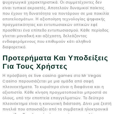
ψυχαγωγικά χαρακτηριστικά. Οι συμμετέχοντες δεν
είναι τυπικοί ακροατές. Αποτελούν δυναμικοί παίκτες
που έχουν τη δυνατότητα να ποντάρουν σε μια ποικιλία
αποτελεσμάτων. Η αξιοποίηση τεχνολογίας ψηφιακής
πραγματικότητας και εντυπωσιακών οπτικών εφέ
προσθέτει ένα επίπεδο εντυπωσιασμού. Κάθε περίοδος
γίνεται μοναδική και αξέχαστη, δελεάζοντας
ενδιαφερόμενους που επιθυμούν κάτι αληθινά
διαφορετικό.
Προτερήματα Και Υποδείξεις
Για Τους Χρήστες
Η πρόσβαση σε live casino games στο Mr Vegas
Casino παρουσιάζεται με μια ομάδα από σαφή
πλεονεκτήματα. Το κυριότερο είναι η διαφάνεια και η
αξιοπιστία. Κάθε κίνηση πραγματοποιείται μπροστά σε
όλους, υπό την εποπτεία επαγγελματιών. Το δεύτερο
πλεονέκτημα είναι η κοινωνική διάσταση. Δίνει μια ζεστή
πινελιά που απουσιάζει από τα συμβατικά ηλεκτρονικά