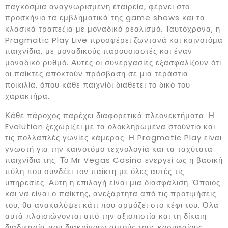
παγκόσμια αναγνωρισμένη εταιρεία, φέρνει στο
προσκήνιο τα εμβληματικά της game shows και τα
κλασικά τραπέζια με μοναδικό ρεαλισμό. Ταυτόχρονα, η
Pragmatic Play Live προσφέρει ζωντανά και καινοτόμα
παιχνίδια, με μοναδικούς παρουσιαστές και έναν
μοναδικό ρυθμό. Αυτές οι συνεργασίες εξασφαλίζουν ότι
οι παίκτες αποκτούν πρόσβαση σε μια τεράστια
ποικιλία, όπου κάθε παιχνίδι διαθέτει το δικό του
χαρακτήρα.
Κάθε πάροχος παρέχει διαφορετικά πλεονεκτήματα. Η
Evolution ξεχωρίζει με τα ολοκληρωμένα στούντιο και
τις πολλαπλές γωνίες κάμερας. Η Pragmatic Play είναι
γνωστή για την καινοτόμο τεχνολογία και τα ταχύτατα
παιχνίδια της. Το Mr Vegas Casino ενεργεί ως η βασική
πύλη που συνδέει τον παίκτη με όλες αυτές τις
υπηρεσίες. Αυτή η επιλογή είναι μια διασφάλιση. Όποιος
και να είναι ο παίκτης, ανεξάρτητα από τις προτιμήσεις
του, θα ανακαλύψει κάτι που αρμόζει στο κέφι του. Όλα
αυτά πλαισιώνονται από την αξιοπιστία και τη δίκαιη
διαδικασία που διακρίνουν αυτούς τους κορυφαίους