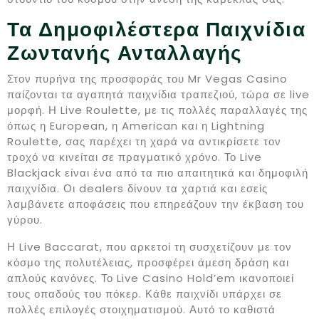
Τα Δημοφιλέστερα Παιχνίδια
Ζωντανής Ανταλλαγής
Στον πυρήνα της προσφοράς του Mr Vegas Casino
παίζονται τα αγαπητά παιχνίδια τραπεζιού, τώρα σε live
μορφή. Η Live Roulette, με τις πολλές παραλλαγές της
όπως η European, η American και η Lightning
Roulette, σας παρέχει τη χαρά να αντικρίσετε τον
τροχό να κινείται σε πραγματικό χρόνο. Το Live
Blackjack είναι ένα από τα πιο απαιτητικά και δημοφιλή
παιχνίδια. Οι dealers δίνουν τα χαρτιά και εσείς
λαμβάνετε αποφάσεις που επηρεάζουν την έκβαση του
γύρου.
Η Live Baccarat, που αρκετοί τη συσχετίζουν με τον
κόσμο της πολυτέλειας, προσφέρει άμεση δράση και
απλούς κανόνες. Το Live Casino Hold’em ικανοποιεί
τους οπαδούς του πόκερ. Κάθε παιχνίδι υπάρχει σε
πολλές επιλογές στοιχηματισμού. Αυτό το καθιστά