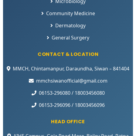
Microbiology
Community Medicine
Dermatology
General Surgery
CONTACT & LOCATION
MMCH, Chintamanpur, Daraundha, Siwan – 841404
mmchsiwanofficial@gmail.com
06153-296080 / 18003456080
06153-296096 / 18003456096
HEAD OFFICE
AIHE Campus, Gola Road More, Bailey Road, Patna