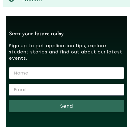
Start your future today
Sign up to get application tips, explore
student stories and find out about our latest
events.
Send