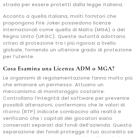
strada per essere protetti dalla legge italiana.
Accanto a quella italiana, molti fornitori che
propongono Fire Joker possiedono licenze
internazionali come quella di Malta (MGA) o del
Regno Unito (UKGC). Queste autorità adottano
criteri di protezione tra i più rigorosi a livello
globale, fornendo un ulteriore grado di protezione
per l’utente.
Cosa Esamina una Licenza ADM o MGA?
Le organismi di regolamentazione fanno molto più
che emanare un permesso. Attuano un
meccanismo di monitoraggio costante.
Controllano l’integrità del software per prevenire
possibili alterazioni, confermano che le valori di
ritorno (RTP) indicate combacino alla realtà e
verificano che i capitali dei giocatori siano
conservati separati dai fondi dell’azienda. Questa
separazione dei fondi protegge il tuo accredito se