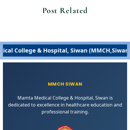
Post Related
 & Hospital, Siwan (MMCH,Siwan) – Excellen
MMCH SIWAN
Mamta Medical College & Hospital, Siwan is
dedicated to excellence in healthcare education and
professional training.