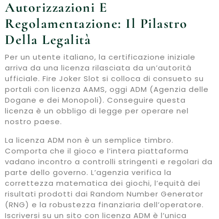
Autorizzazioni E
Regolamentazione: Il Pilastro
Della Legalità
Per un utente italiano, la certificazione iniziale
arriva da una licenza rilasciata da un’autorità
ufficiale. Fire Joker Slot si colloca di consueto su
portali con licenza AAMS, oggi ADM (Agenzia delle
Dogane e dei Monopoli). Conseguire questa
licenza è un obbligo di legge per operare nel
nostro paese.
La licenza ADM non è un semplice timbro.
Comporta che il gioco e l’intera piattaforma
vadano incontro a controlli stringenti e regolari da
parte dello governo. L’agenzia verifica la
correttezza matematica dei giochi, l’equità dei
risultati prodotti dai Random Number Generator
(RNG) e la robustezza finanziaria dell’operatore.
Iscriversi su un sito con licenza ADM è l’unica