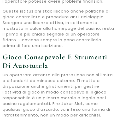
l’operatore potesse avere problemi finanziari.
Queste istituzioni stabiliscono anche politiche di
gioco controllato e procedure anti-riciclaggio.
Scorgere una licenza attiva, in solitamente
mostrata in calce alla homepage del casino, resta
il primo e più chiaro segnale di un operatore
fidato. Conviene sempre la pena controllarla
prima di fare una iscrizione.
Gioco Consapevole E Strumenti
Di Autotutela
Un operatore attento alla protezione non si limita
a difenderti da minacce esterne. Ti mette a
disposizione anche gli strumenti per gestire
l’attività di gioco in modo consapevole. Il gioco
responsabile è un pilastro morale e legale per i
casino regolamentati. Fire Joker Slot, come
qualsiasi gioco d’azzardo, va inteso una forma di
intrattenimento, non un modo per arricchirsi.