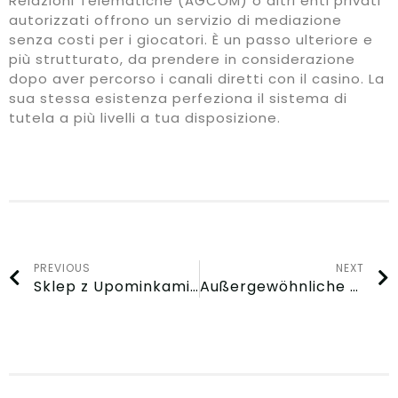
Relazioni Telematiche (AGCOM) o altri enti privati
autorizzati offrono un servizio di mediazione
senza costi per i giocatori. È un passo ulteriore e
più strutturato, da prendere in considerazione
dopo aver percorso i canali diretti con il casino. La
sua stessa esistenza perfeziona il sistema di
tutela a più livelli a tua disposizione.
PREVIOUS
NEXT
Sklep z Upominkami Fire Joker Slot Dostarcza na Adresy w Polsce
Außergewöhnliche Marathonsession: Deutschlands intensivste Fire Joker Slot Serie