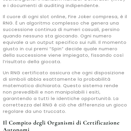
e i documenti di auditing indipendente.
Il cuore di ogni slot online, Fire Joker compresa, è il
RNG. È un algoritmo complesso che genera una
successione continua di numeri casuali, persino
quando nessuno sta giocando. Ogni numero
equivale a un output specifico sui rulli. Il momento
giusto in cui premi “Spin” decide quale numero
della successione viene impiegato, fissando così
l’risultato della giocata.
Un RNG certificato assicura che ogni disposizione
di simboli abbia esattamente la probabilità
matematica dichiarata. Questo sistema rende
non prevedibili e non manipolabili i esiti,
garantendo a tutti le identiche opportunità. La
correttezza del RNG è ciò che differenzia un gioco
regolare da uno truccato.
Il Compito degli Organismi di Certificazione
Autonomi