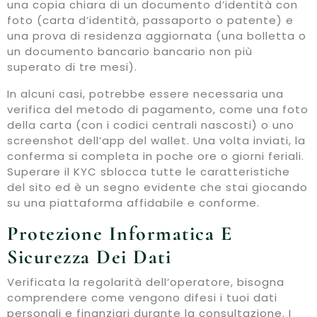
una copia chiara di un documento d’identità con
foto (carta d’identità, passaporto o patente) e
una prova di residenza aggiornata (una bolletta o
un documento bancario bancario non più
superato di tre mesi).
In alcuni casi, potrebbe essere necessaria una
verifica del metodo di pagamento, come una foto
della carta (con i codici centrali nascosti) o uno
screenshot dell’app del wallet. Una volta inviati, la
conferma si completa in poche ore o giorni feriali.
Superare il KYC sblocca tutte le caratteristiche
del sito ed è un segno evidente che stai giocando
su una piattaforma affidabile e conforme.
Protezione Informatica E
Sicurezza Dei Dati
Verificata la regolarità dell’operatore, bisogna
comprendere come vengono difesi i tuoi dati
personali e finanziari durante la consultazione. I