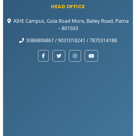
HEAD OFFICE
AIHE Campus, Gola Road More, Bailey Road, Patna
– 801503
9386806867 / 9031018241 / 7870314188