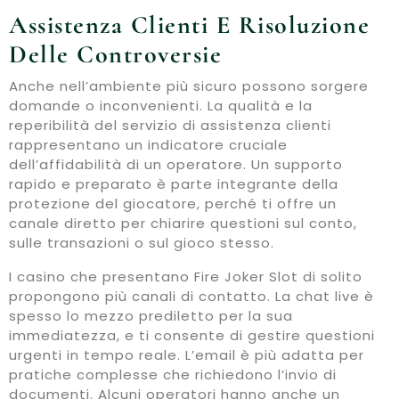
Assistenza Clienti E Risoluzione
Delle Controversie
Anche nell’ambiente più sicuro possono sorgere
domande o inconvenienti. La qualità e la
reperibilità del servizio di assistenza clienti
rappresentano un indicatore cruciale
dell’affidabilità di un operatore. Un supporto
rapido e preparato è parte integrante della
protezione del giocatore, perché ti offre un
canale diretto per chiarire questioni sul conto,
sulle transazioni o sul gioco stesso.
I casino che presentano Fire Joker Slot di solito
propongono più canali di contatto. La chat live è
spesso lo mezzo prediletto per la sua
immediatezza, e ti consente di gestire questioni
urgenti in tempo reale. L’email è più adatta per
pratiche complesse che richiedono l’invio di
documenti. Alcuni operatori hanno anche un