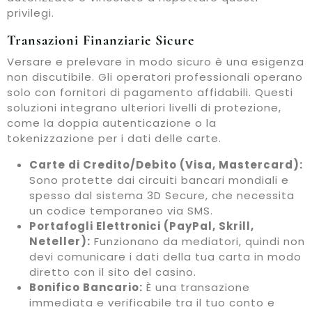
privilegi.
Transazioni Finanziarie Sicure
Versare e prelevare in modo sicuro è una esigenza
non discutibile. Gli operatori professionali operano
solo con fornitori di pagamento affidabili. Questi
soluzioni integrano ulteriori livelli di protezione,
come la doppia autenticazione o la
tokenizzazione per i dati delle carte.
Carte di Credito/Debito (Visa, Mastercard):
Sono protette dai circuiti bancari mondiali e
spesso dal sistema 3D Secure, che necessita
un codice temporaneo via SMS.
Portafogli Elettronici (PayPal, Skrill,
Neteller):
Funzionano da mediatori, quindi non
devi comunicare i dati della tua carta in modo
diretto con il sito del casino.
Bonifico Bancario:
È una transazione
immediata e verificabile tra il tuo conto e