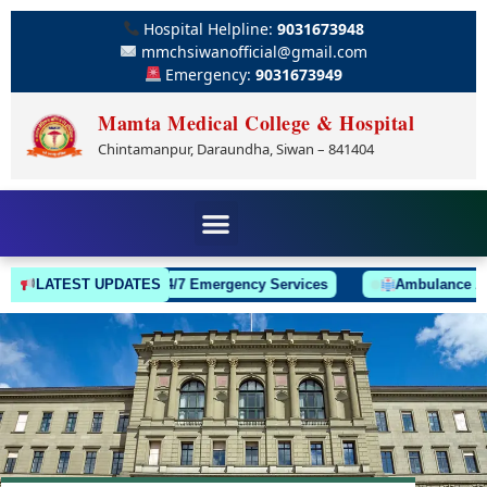
Hospital Helpline:
9031673948
mmchsiwanofficial@gmail.com
Emergency:
9031673949
Mamta Medical College & Hospital
Chintamanpur, Daraundha, Siwan – 841404
LATEST UPDATES
24/7 Emergency Services
Ambulance Always O