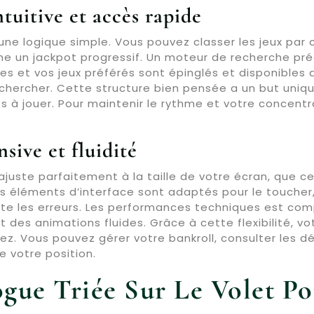
tuitive et accès rapide
ne logique simple. Vous pouvez classer les jeux par c
e un jackpot progressif. Un moteur de recherche préc
es et vos jeux préférés sont épinglés et disponibles 
hercher. Cette structure bien pensée a un but unique
à jouer. Pour maintenir le rythme et votre concentra
sive et fluidité
ajuste parfaitement à la taille de votre écran, que c
les éléments d’interface sont adaptés pour le touch
te les erreurs. Les performances techniques est com
 des animations fluides. Grâce à cette flexibilité, vo
ez. Vous pouvez gérer votre bankroll, consulter les d
e votre position.
gue Triée Sur Le Volet P