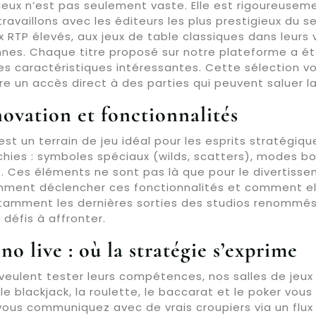
 jeux n’est pas seulement vaste. Elle est rigoureuse
travaillons avec les éditeurs les plus prestigieux du
 RTP élevés, aux jeux de table classiques dans leurs
nes. Chaque titre proposé sur notre plateforme a ét
es caractéristiques intéressantes. Cette sélection vo
fre un accès direct à des parties qui peuvent saluer la
nnovation et fonctionnalités
st un terrain de jeu idéal pour les esprits stratégiqu
chies : symboles spéciaux (wilds, scatters), modes bon
s. Ces éléments ne sont pas là que pour le divertiss
mment déclencher ces fonctionnalités et comment elles
tamment les dernières sorties des studios renommé
défis à affronter.
no live : où la stratégie s’exprime
 veulent tester leurs compétences, nos salles de jeux
le blackjack, la roulette, le baccarat et le poker vo
 vous communiquez avec de vrais croupiers via un flux 