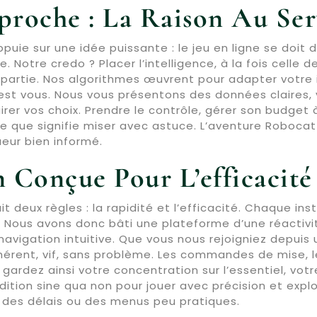
roche : La Raison Au Ser
uie sur une idée puissante : le jeu en ligne se doit d
e. Notre credo ? Placer l’intelligence, à la fois celle
artie. Nos algorithmes œuvrent pour adapter votre in
’est vous. Nous vous présentons des données claires, 
rer vos choix. Prendre le contrôle, gérer son budget à
 ce que signifie miser avec astuce. L’aventure Roboca
ueur bien informé.
 Conçue Pour L’efficacité
t deux règles : la rapidité et l’efficacité. Chaque i
n. Nous avons donc bâti une plateforme d’une réacti
navigation intuitive. Que vous nous rejoigniez depuis
érent, vif, sans problème. Les commandes de mise, les
 gardez ainsi votre concentration sur l’essentiel, vot
ndition sine qua non pour jouer avec précision et expl
r des délais ou des menus peu pratiques.