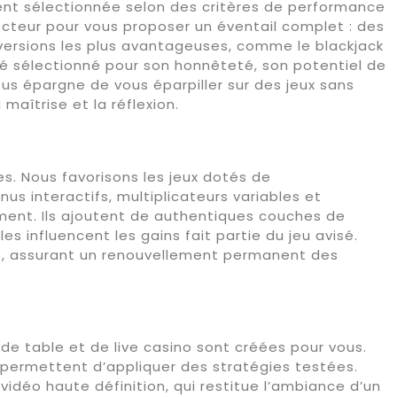
ment sélectionnée selon des critères de performance
 secteur pour vous proposer un éventail complet : des
 versions les plus avantageuses, comme le blackjack
é sélectionné pour son honnêteté, son potentiel de
us épargne de vous éparpiller sur des jeux sans
 maîtrise et la réflexion.
es. Nous favorisons les jeux dotés de
us interactifs, multiplicateurs variables et
ement. Ils ajoutent de authentiques couches de
 influencent les gains fait partie du jeu avisé.
s, assurant un renouvellement permanent des
 de table et de live casino sont créées pour vous.
us permettent d’appliquer des stratégies testées.
vidéo haute définition, qui restitue l’ambiance d’un