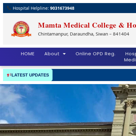
Hospital Helpline:
9031673948
Mamta Medical College & Ho
Chintamanpur, Daraundha, Siwan – 841404
HOME
About
Online OPD Reg.
Hosp
Medi
LATEST UPDATES