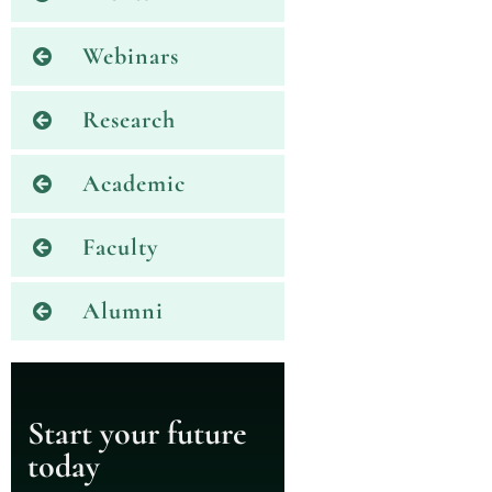
Webinars
Research
Academic
Faculty
Alumni
Start your future
today