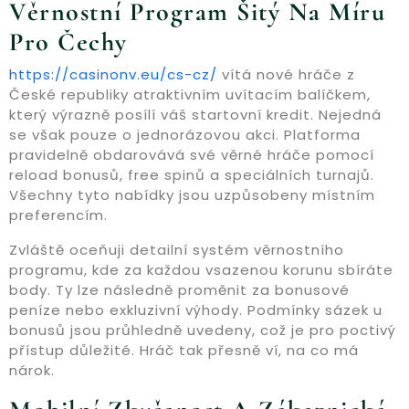
Věrnostní Program Šitý Na Míru
Pro Čechy
https://casinonv.eu/cs-cz/
vítá nové hráče z
České republiky atraktivním uvítacím balíčkem,
který výrazně posílí váš startovní kredit. Nejedná
se však pouze o jednorázovou akci. Platforma
pravidelně obdarovává své věrné hráče pomocí
reload bonusů, free spinů a speciálních turnajů.
Všechny tyto nabídky jsou uzpůsobeny místním
preferencím.
Zvláště oceňuji detailní systém věrnostního
programu, kde za každou vsazenou korunu sbíráte
body. Ty lze následně proměnit za bonusové
peníze nebo exkluzivní výhody. Podmínky sázek u
bonusů jsou průhledně uvedeny, což je pro poctivý
přístup důležité. Hráč tak přesně ví, na co má
nárok.