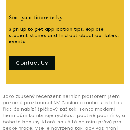
Start your future today
Sign up to get application tips, explore
student stories and find out about our latest
events.
Contact Us
Jako zkušený recenzent herních platforem jsem
pozorně prozkoumal NV Casino a mohu s jistotou
říct, že nabízí špičkový zážitek. Tento moderní
herní dům kombinuje rychlost, poctivé podmínky a
bohaté bonusy, které jsou šité na míru právě pro
české hráče. Vše je navrženo tak, aby vás hraní