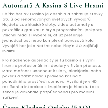
Automatů A Kasina S Live Hrami
Sbírka her NV Casino je obsáhlá a zahrnuje stovky
titulů od renomovaných světových vývojářů.
Najdete zde klasické sloty, video automaty s
pokročilou grafikou a hry s progresivními jackpoty.
Všichni hráči si vybere si, ať už preferuje
jednoduchost nebo komplexní bonusová kola.
Vývojáři her jako NetEnt nebo Play’n GO zajišťují
kvalitu.
Pro nadšence autenticity je tu kasino s živými
hrami s profesionálními dealery v živém přenosu.
Máte možnost usednout k ulety, blackjacku nebo
pokeru a zažít náladu pravého kasina z
pohodlného prostředí domova. Vysílání je v HD
rozlíšení a interakce s krupiérem je hladká. Tato
sekce je dokonale přizpůsobena i pro mobilní
zařízení.
Často Kladené Otázky (FAQ)