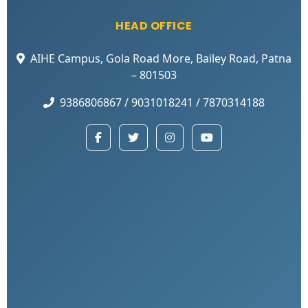
HEAD OFFICE
AIHE Campus, Gola Road More, Bailey Road, Patna
– 801503
9386806867 / 9031018241 / 7870314188