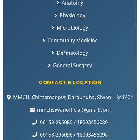
Anatomy
Physiology
Microbiology
Community Medicine
Dermatology
General Surgery
CONTACT & LOCATION
MMCH, Chintamanpur, Daraundha, Siwan – 841404
mmchsiwanofficial@gmail.com
06153-296080 / 18003456080
06153-296096 / 18003456096