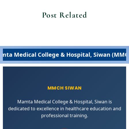
Post Related
ical College & Hospital, Siwan (MMCH,Siwan)
MMCH SIWAN
Mamta Medical College & Hospital, Siwan is
dedicated to excellence in healthcare education and
professional training.