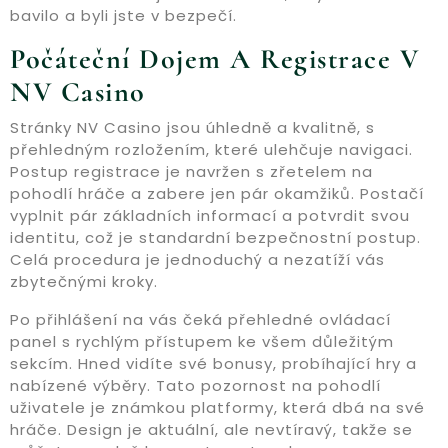
bavilo a byli jste v bezpečí.
Počáteční Dojem A Registrace V
NV Casino
Stránky NV Casino jsou úhledně a kvalitně, s
přehledným rozložením, které ulehčuje navigaci.
Postup registrace je navržen s zřetelem na
pohodlí hráče a zabere jen pár okamžiků. Postačí
vyplnit pár základních informací a potvrdit svou
identitu, což je standardní bezpečnostní postup.
Celá procedura je jednoduchý a nezatíží vás
zbytečnými kroky.
Po přihlášení na vás čeká přehledné ovládací
panel s rychlým přístupem ke všem důležitým
sekcím. Hned vidíte své bonusy, probíhající hry a
nabízené výběry. Tato pozornost na pohodlí
uživatele je známkou platformy, která dbá na své
hráče. Design je aktuální, ale nevtíravý, takže se