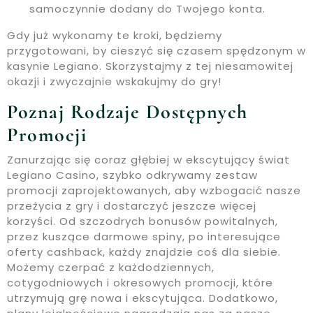
samoczynnie dodany do Twojego konta.
Gdy już wykonamy te kroki, będziemy
przygotowani, by cieszyć się czasem spędzonym w
kasynie Legiano. Skorzystajmy z tej niesamowitej
okazji i zwyczajnie wskakujmy do gry!
Poznaj Rodzaje Dostępnych
Promocji
Zanurzając się coraz głębiej w ekscytujący świat
Legiano Casino, szybko odkrywamy zestaw
promocji zaprojektowanych, aby wzbogacić nasze
przeżycia z gry i dostarczyć jeszcze więcej
korzyści. Od szczodrych bonusów powitalnych,
przez kuszące darmowe spiny, po interesujące
oferty cashback, każdy znajdzie coś dla siebie.
Możemy czerpać z każdodziennych,
cotygodniowych i okresowych promocji, które
utrzymują grę nowa i ekscytująca. Dodatkowo,