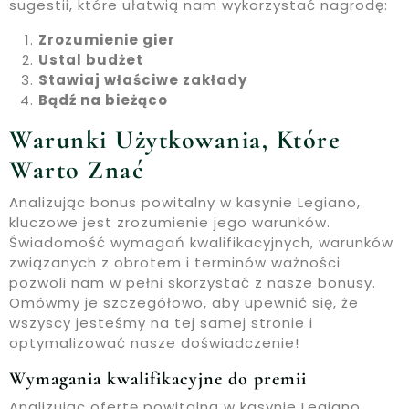
sugestii, które ułatwią nam wykorzystać nagrodę:
Zrozumienie gier
Ustal budżet
Stawiaj właściwe zakłady
Bądź na bieżąco
Warunki Użytkowania, Które
Warto Znać
Analizując bonus powitalny w kasynie Legiano,
kluczowe jest zrozumienie jego warunków.
Świadomość wymagań kwalifikacyjnych, warunków
związanych z obrotem i terminów ważności
pozwoli nam w pełni skorzystać z nasze bonusy.
Omówmy je szczegółowo, aby upewnić się, że
wszyscy jesteśmy na tej samej stronie i
optymalizować nasze doświadczenie!
Wymagania kwalifikacyjne do premii
Analizując ofertę powitalną w kasynie Legiano,