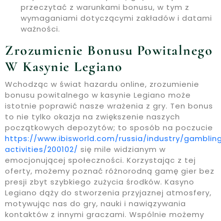
przeczytać z warunkami bonusu, w tym z
wymaganiami dotyczącymi zakładów i datami
ważności.
Zrozumienie Bonusu Powitalnego
W Kasynie Legiano
Wchodząc w świat hazardu online, zrozumienie
bonusu powitalnego w kasynie Legiano może
istotnie poprawić nasze wrażenia z gry. Ten bonus
to nie tylko okazja na zwiększenie naszych
początkowych depozytów; to sposób na poczucie
https://www.ibisworld.com/russia/industry/gamblin
activities/200102/
się mile widzianym w
emocjonującej społeczności. Korzystając z tej
oferty, możemy poznać różnorodną gamę gier bez
presji zbyt szybkiego zużycia środków. Kasyno
Legiano dąży do stworzenia przyjaznej atmosfery,
motywując nas do gry, nauki i nawiązywania
kontaktów z innymi graczami. Wspólnie możemy