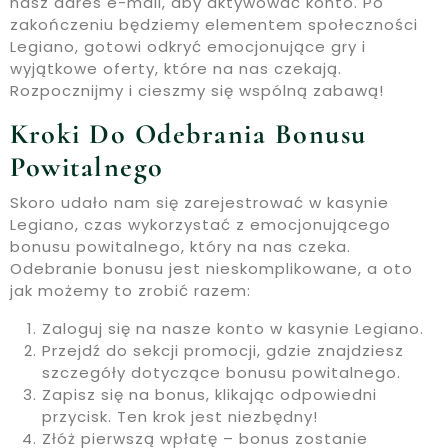
nasz adres e-mail, aby aktywować konto. Po
zakończeniu będziemy elementem społeczności
Legiano, gotowi odkryć emocjonujące gry i
wyjątkowe oferty, które na nas czekają.
Rozpocznijmy i cieszmy się wspólną zabawą!
Kroki Do Odebrania Bonusu
Powitalnego
Skoro udało nam się zarejestrować w kasynie
Legiano, czas wykorzystać z emocjonującego
bonusu powitalnego, który na nas czeka.
Odebranie bonusu jest nieskomplikowane, a oto
jak możemy to zrobić razem:
Zaloguj się na nasze konto w kasynie Legiano.
Przejdź do sekcji promocji, gdzie znajdziesz
szczegóły dotyczące bonusu powitalnego.
Zapisz się na bonus, klikając odpowiedni
przycisk. Ten krok jest niezbędny!
Złóż pierwszą wpłatę – bonus zostanie