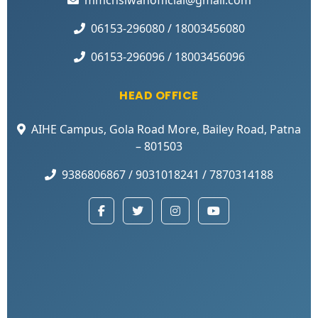
mmchsiwanofficial@gmail.com
06153-296080 / 18003456080
06153-296096 / 18003456096
HEAD OFFICE
AIHE Campus, Gola Road More, Bailey Road, Patna
– 801503
9386806867 / 9031018241 / 7870314188