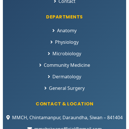
Contact
DEPARTMENTS
Anatomy
Physiology
Microbiology
Community Medicine
Dermatology
General Surgery
CONTACT & LOCATION
MMCH, Chintamanpur, Daraundha, Siwan – 841404