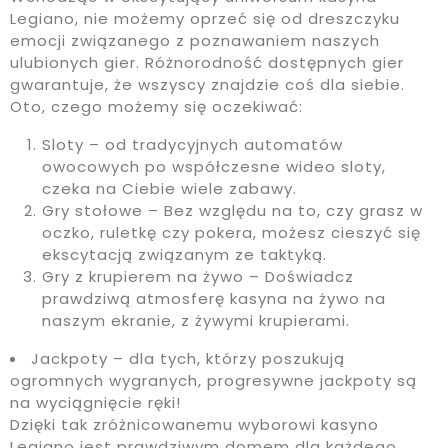
Legiano, nie możemy oprzeć się od dreszczyku
emocji związanego z poznawaniem naszych
ulubionych gier. Różnorodność dostępnych gier
gwarantuje, że wszyscy znajdzie coś dla siebie.
Oto, czego możemy się oczekiwać:
Sloty – od tradycyjnych automatów
owocowych po współczesne wideo sloty,
czeka na Ciebie wiele zabawy.
Gry stołowe – Bez względu na to, czy grasz w
oczko, ruletkę czy pokera, możesz cieszyć się
ekscytacją związanym ze taktyką.
Gry z krupierem na żywo – Doświadcz
prawdziwą atmosferę kasyna na żywo na
naszym ekranie, z żywymi krupierami.
Jackpoty – dla tych, którzy poszukują
ogromnych wygranych, progresywne jackpoty są
na wyciągnięcie ręki!
Dzięki tak zróżnicowanemu wyborowi kasyno
Legiano jest prawdziwym domem dla każdego