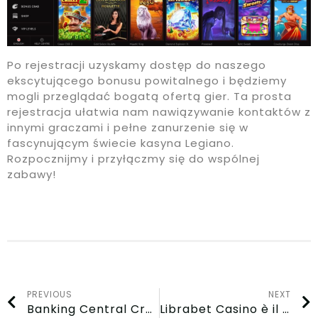
Po rejestracji uzyskamy dostęp do naszego
ekscytującego bonusu powitalnego i będziemy
mogli przeglądać bogatą ofertą gier. Ta prosta
rejestracja ułatwia nam nawiązywanie kontaktów z
innymi graczami i pełne zanurzenie się w
fascynującym świecie kasyna Legiano.
Rozpocznijmy i przyłączmy się do wspólnej
zabawy!
PREVIOUS
NEXT
Banking Central Crea X3bet Casino y Configura un Hub Financiero para España
Librabet Casino è il principale posto in Svizzera per giocare alle slot con soldi veri.