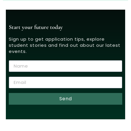
Start your future today
Sign up to get application tips, explore
student stories and find out about our latest
events.
Send