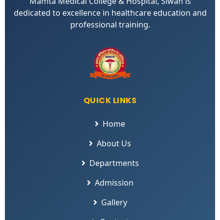
Mamta Medical College & Hospital, Siwan is
dedicated to excellence in healthcare education and
professional training.
QUICK LINKS
Home
About Us
Departments
Admission
Gallery