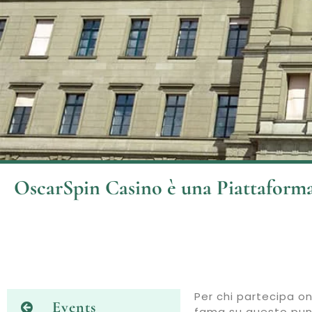
OscarSpin Casino è una Piattaforma 
Per chi partecipa on
Events
fama su questo punt