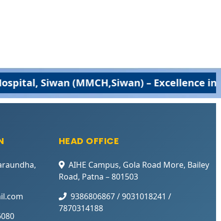
,Siwan) – Excellence in Medical Education 
N
HEAD OFFICE
araundha,
AIHE Campus, Gola Road More, Bailey
Road, Patna – 801503
il.com
9386806867 / 9031018241 /
7870314188
6080