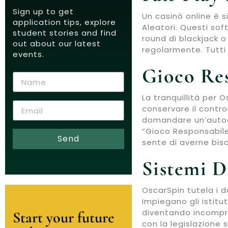
Sign up to get
Un casinò online è s
application tips, explore
Aleatori. Questi sof
student stories and find
round di blackjack o 
out about our latest
regolarmente. Tutti 
events.
Gioco Res
La tranquillità per 
conservare il control
domandare un’autoes
“Gioco Responsabile
Send
sente di averne bis
Sistemi D
OscarSpin tutela i d
impiegano gli istitut
diventando incompren
Start your future
con la legislazione s