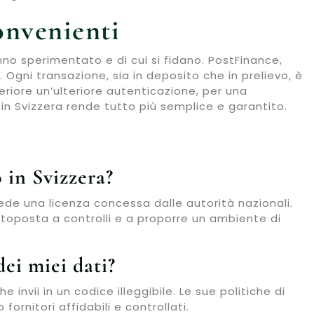
onvenienti
o sperimentato e di cui si fidano. PostFinance,
 Ogni transazione, sia in deposito che in prelievo, è
eriore un’ulteriore autenticazione, per una
in Svizzera rende tutto più semplice e garantito.
 in Svizzera?
ede una licenza concessa dalle autorità nazionali.
ttoposta a controlli e a proporre un ambiente di
ei miei dati?
 invii in un codice illeggibile. Le sue politiche di
ornitori affidabili e controllati.