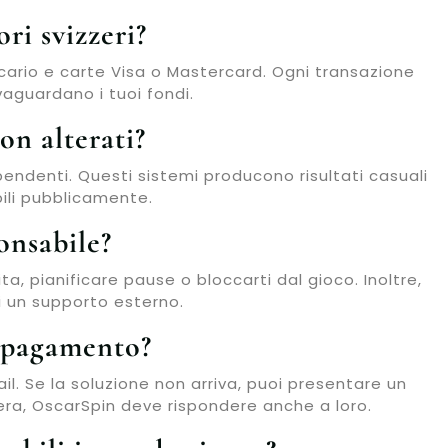
ri svizzeri?
ncario e carte Visa o Mastercard. Ogni transazione
vaguardano i tuoi fondi.
on alterati?
pendenti. Questi sistemi producono risultati casuali
bili pubblicamente.
onsabile?
ita, pianificare pause o bloccarti dal gioco. Inoltre,
i un supporto esterno.
n pagamento?
il. Se la soluzione non arriva, puoi presentare un
zera, OscarSpin deve rispondere anche a loro.