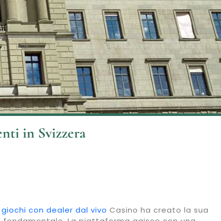
nti in Svizzera
 giochi con dealer dal vivo
Casino ha creato la sua
ca fondamentale. La piattaforma agisce con una