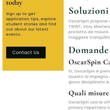
today
Soluzioni
Sign up to get
application tips, explore
OscarSpin propone a
student stories and find
TWINT, Visa, Masterc
out about our latest
protetta da misure d
events.
maggiore tranquillit
Domande 
Contact Us
OscarSpin Ca
Sì, OscarSpin è pie
Questo la impegna a 
gioco disciplinato e 
Quali misure 
OscarSpin usa la cifr
privacy rispettano l