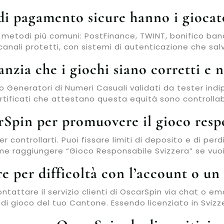
i pagamento sicure hanno i giocato
 i metodi più comuni: PostFinance, TWINT, bonifico ba
anali protetti, con sistemi di autenticazione che sal
anzia che i giochi siano corretti e n
o Generatori di Numeri Casuali validati da tester indi
ertificati che attestano questa equità sono controlla
rSpin per promuovere il gioco resp
er controllarti. Puoi fissare limiti di deposito e di perd
me raggiungere “Gioco Responsabile Svizzera” se vuo
re per difficoltà con l’account o u
tattare il servizio clienti di OscarSpin via chat o ema
 di gioco del tuo Cantone. Essendo licenziato in Sviz