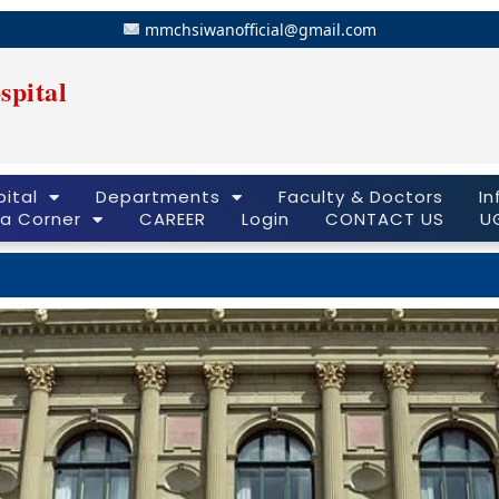
mmchsiwanofficial@gmail.com
spital
ital
Departments
Faculty & Doctors
In
a Corner
CAREER
Login
CONTACT US
U