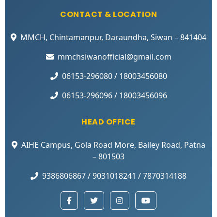
CONTACT & LOCATION
MMCH, Chintamanpur, Daraundha, Siwan – 841404
mmchsiwanofficial@gmail.com
06153-296080 / 18003456080
06153-296096 / 18003456096
HEAD OFFICE
AIHE Campus, Gola Road More, Bailey Road, Patna
– 801503
9386806867 / 9031018241 / 7870314188