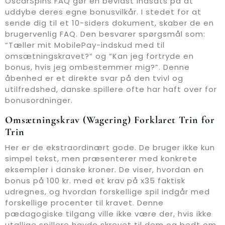
OscarSpins FAQ gør en bevidst indsats på at
uddybe deres egne bonusvilkår. I stedet for at
sende dig til et 10-siders dokument, skaber de en
brugervenlig FAQ. Den besvarer spørgsmål som:
“Tæller mit MobilePay-indskud med til
omsætningskravet?” og “Kan jeg fortryde en
bonus, hvis jeg ombestemmer mig?”. Denne
åbenhed er et direkte svar på den tvivl og
utilfredshed, danske spillere ofte har haft over for
bonusordninger.
Omsætningskrav (Wagering) Forklaret Trin for
Trin
Her er de ekstraordinært gode. De bruger ikke kun
simpel tekst, men præsenterer med konkrete
eksempler i danske kroner. De viser, hvordan en
bonus på 100 kr. med et krav på x35 faktisk
udregnes, og hvordan forskellige spil indgår med
forskellige procenter til kravet. Denne
pædagogiske tilgang ville ikke være der, hvis ikke
utallige spillere havde skrevet til dem og bedt om