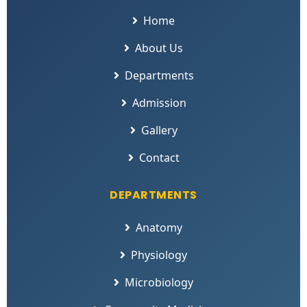
Home
About Us
Departments
Admission
Gallery
Contact
DEPARTMENTS
Anatomy
Physiology
Microbiology