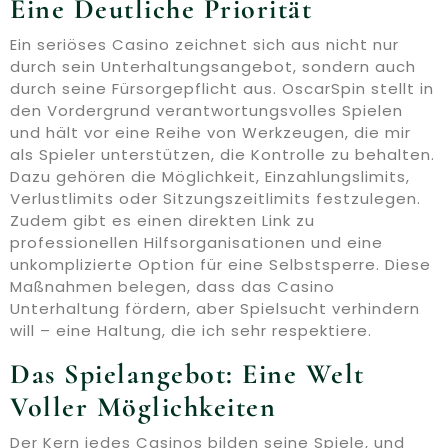
Eine Deutliche Priorität
Ein seriöses Casino zeichnet sich aus nicht nur
durch sein Unterhaltungsangebot, sondern auch
durch seine Fürsorgepflicht aus. OscarSpin stellt in
den Vordergrund verantwortungsvolles Spielen
und hält vor eine Reihe von Werkzeugen, die mir
als Spieler unterstützen, die Kontrolle zu behalten.
Dazu gehören die Möglichkeit, Einzahlungslimits,
Verlustlimits oder Sitzungszeitlimits festzulegen.
Zudem gibt es einen direkten Link zu
professionellen Hilfsorganisationen und eine
unkomplizierte Option für eine Selbstsperre. Diese
Maßnahmen belegen, dass das Casino
Unterhaltung fördern, aber Spielsucht verhindern
will – eine Haltung, die ich sehr respektiere.
Das Spielangebot: Eine Welt
Voller Möglichkeiten
Der Kern jedes Casinos bilden seine Spiele, und