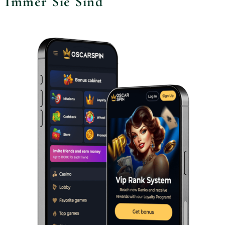
Immer Sie Sind