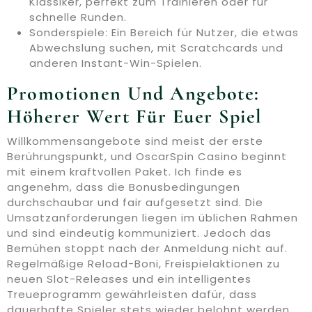
Klassiker, perfekt zum Trainieren oder für
schnelle Runden.
Sonderspiele: Ein Bereich für Nutzer, die etwas
Abwechslung suchen, mit Scratchcards und
anderen Instant-Win-Spielen.
Promotionen Und Angebote:
Höherer Wert Für Euer Spiel
Willkommensangebote sind meist der erste
Berührungspunkt, und OscarSpin Casino beginnt
mit einem kraftvollen Paket. Ich finde es
angenehm, dass die Bonusbedingungen
durchschaubar und fair aufgesetzt sind. Die
Umsatzanforderungen liegen im üblichen Rahmen
und sind eindeutig kommuniziert. Jedoch das
Bemühen stoppt nach der Anmeldung nicht auf.
Regelmäßige Reload-Boni, Freispielaktionen zu
neuen Slot-Releases und ein intelligentes
Treueprogramm gewährleisten dafür, dass
dauerhafte Spieler stets wieder belohnt werden.