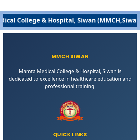
ge & Hospital, Siwan (MMCH,Siwan) – Excelle
MMCH SIWAN
Mamta Medical College & Hospital, Siwan is
dedicated to excellence in healthcare education and
professional training.
QUICK LINKS