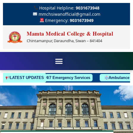
Hospital Helpline:
9031673948
mmchsiwanofficial@gmail.com
Emergency:
9031673949
Mamta Medical College & Hospital
Chintamanpur, Daraundha, Siwan – 841404
LATEST UPDATES
24/7 Emergency Services
Ambulance Always 