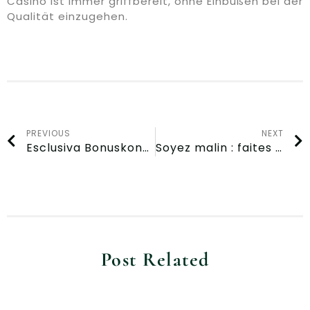
Casino ist immer griffbereit, ohne Einbußen bei der
Qualität einzugehen.
PREVIOUS
NEXT
Esclusiva Bonuskong Casino Lancia Rivoluzionaria Mobile Experience for Italy
Soyez malin : faites compter chaque pari sur Winz Casino en Belgique
Post Related