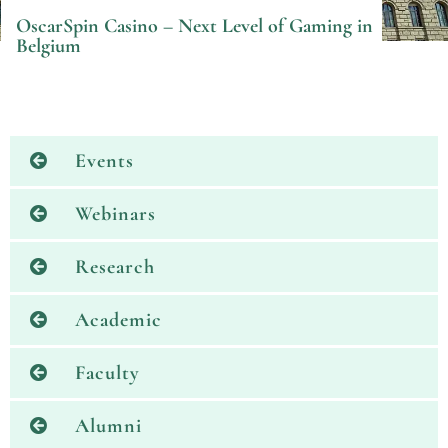
OscarSpin Casino – Next Level of Gaming in
Belgium
Events
Webinars
Research
Academic
Faculty
Alumni