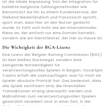
ist die lokale Anpassung. Von der Integration für
beliebte belgische Zahlungsmethoden wie
Bancontact bis hin zu einem Kundenservice, der
fließend Niederländisch und Französisch spricht,
spürt man, dass hier an den Nutzer gedacht
wurde. Es fühlt sich nicht wie ein internationaler
Riese an, der einfach nur eine Domain betreibt,
sondern wie ein Dienstleister, der hier zu Hause ist.
Die Wichtigkeit der BGA-Lizenz
Eine Lizenz der Belgian Gaming Commission (BGC)
ist kein bloßes Gütesiegel, sondern eine
zwingende Notwendigkeit für
verantwortungsvolles Spielen in Belgien. OscarSpin
Casino erfüllt die Lizenzauflagen, was für mich als
Spieler absolute Priorität hat. Das bedeutet, dass
alle Spiele zertifiziert sind, die finanziellen
Transaktionen streng überwacht werden und
Maßnahmen zum verantwortungsvollen Spielen
gesetzlich verankert sind. In einer Zeit, in der