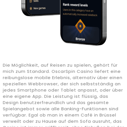
Die Möglichkeit, auf Reisen zu spielen, gehört für
mich zum Standard. OscarSpin Casino liefert eine
reibungslose mobile Erlebnis, alternativ über einen
speziellen Webbrowser, der sich selbstständig an
jedes Smartphone oder Tablet anpasst, oder über
eine eigene App. Die Leistung ist flüssig, das
Design benutzerfreundlich und das gesamte
Spielangebot sowie alle Banking-Funktionen sind
verfügbar. Egal ob man in einem Café in Brüssel
verweilt oder zu Hause auf dem Sofa ausruht, das